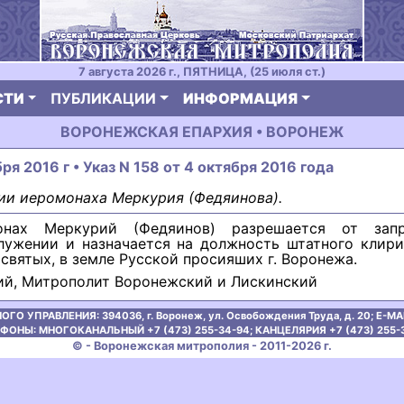
7 августа 2026 г., ПЯТНИЦА, (25 июля ст.)
СТИ
ПУБЛИКАЦИИ
ИНФОРМАЦИЯ
ВОРОНЕЖСКАЯ ЕПАРХИЯ • ВОРОНЕЖ
ря 2016 г • Указ N 158 от 4 октября 2016 года
ии иеромонаха Меркурия (Федяинова).
онах Меркурий (Федяинов) разрешается от зап
лужении и назначается на должность штатного клири
 святых, в земле Русской просияших г. Воронежа.
ий, Митрополит Воронежский и Лискинский
ОГО УПРАВЛЕНИЯ:
394036, г. Воронеж, ул. Освобождения Труда, д. 20;
E-MAI
ФОНЫ: МНОГОКАНАЛЬНЫЙ +7 (473) 255-34-94;
КАНЦЕЛЯРИЯ +7 (473) 255-
© - Воронежская митрополия - 2011-2026 г.