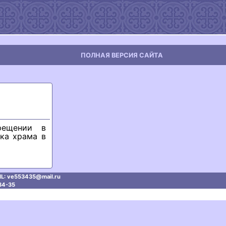
ПОЛНАЯ ВЕРСИЯ САЙТА
рещении в
ка храма в
L: ve553435@mаil.ru
34-35