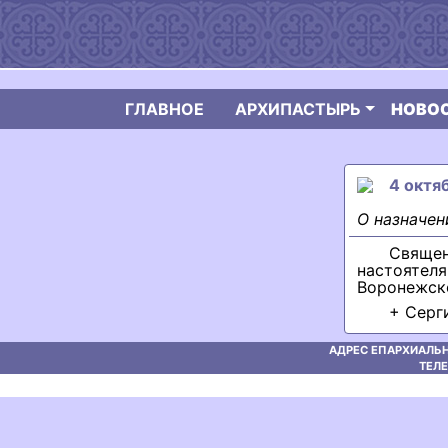
ГЛАВНОЕ
АРХИПАСТЫРЬ
НОВО
4 октяб
О назначен
Свяще
настоятел
Воронежск
+ Серг
АДРЕС ЕПАРХИАЛЬН
ТЕЛЕ