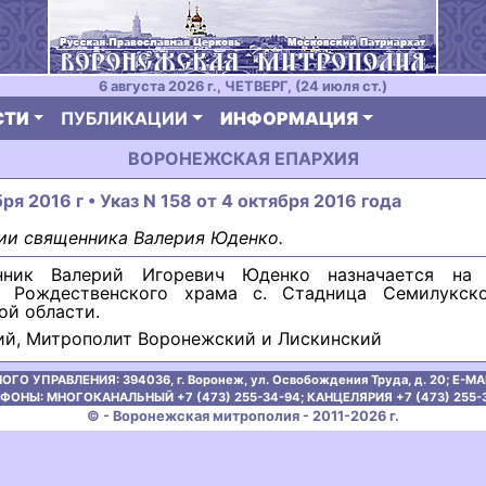
6 августа 2026 г., ЧЕТВЕРГ, (24 июля ст.)
СТИ
ПУБЛИКАЦИИ
ИНФОРМАЦИЯ
ВОРОНЕЖСКАЯ ЕПАРХИЯ
ря 2016 г • Указ N 158 от 4 октября 2016 года
ии священника Валерия Юденко.
нник Валерий Игоревич Юденко назначается на 
я Рождественского храма с. Стадница Семилукск
ой области.
ий, Митрополит Воронежский и Лискинский
ОГО УПРАВЛЕНИЯ:
394036, г. Воронеж, ул. Освобождения Труда, д. 20;
E-MAI
ФОНЫ: МНОГОКАНАЛЬНЫЙ +7 (473) 255-34-94;
КАНЦЕЛЯРИЯ +7 (473) 255-
© - Воронежская митрополия - 2011-2026 г.