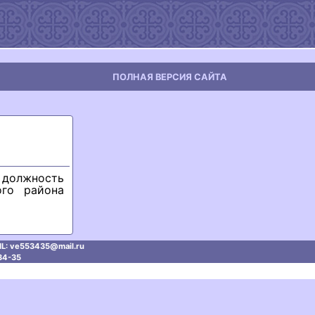
ПОЛНАЯ ВЕРСИЯ САЙТА
должность
ого района
L: ve553435@mаil.ru
34-35