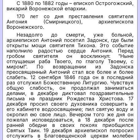
С 1880 по 1882 годы – епископ Острогожский,
викарий Воронежской епархии.
170 лет со дня преставления святителя
Антония (Смирницкого), архиепископа
Воронежского.
Незадолго до смерти, уже больной,
архиепископ Антоний посетил Задонск, где были
открыты мощи святителя Тихона. Это событие
наполнило радостью сердце Антония. Перед
гробом святителя он воскликнул: "Ныне
отпущаеши раба Твоего, по глаголу Твоему, с
миром!". По возвращении из Задонска
преосвященный Антоний стал все более и более
слабеть. 12 сентября 1846 года он в последний
раз отслужил Божественную Литургию. Чувствуя
общую слабость, он продолжал заниматься
делами, в декабре диктовал поздравительные
письма на праздник Рождества Христова. 17
декабря просил своего духовника совершить в
его кабинете водоосвящение; пил святую воду и
окропил ею свое лицо. Вечером того же дня он
пожелал исповедоваться, а 18 декабря после
ранней обедни в своих покоях приобщился
Святых Таин. 19 декабря архиепископ попросил
отслужить в Благовещенской церкви молебен