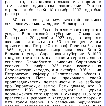
разные годы находился в ссылке, или тюрьме, в
том числе одиночном заключении. Тяжело
страдал от болезней. 10 октября 1937 года был
расстрелян.
80 лет со дня мученической кончины
священномученика Феодосия Болдырева.
Родился в селе Елань-Колено Новохоперского
уезда Воронежской губернии. Священник.
Расстрелян 29 декабря 1937 года в возрасте
шестидесяти девяти лет. 80 лет со дня смерти
архиепископа Петра (Соколова). Родился 3 июня
1863 года в семье священника села Болтай
Вольского уезда Саратовской губернии. В 1923
году, пострижен в монашество и хиротонисан во
епископа Сердобского, викария Саратовской
епархии. В ноябре 1935 года назначен на
Воронежскую кафедру, а в октябре 1936 г. - на
Петровскую кафедру (Саратовская область).
Архиепископ Петр не прекращал своей
проповеднической деятельности и не забывал
про Воронежскую землю. Есть данные, что 19
августа 1936 года он служил в церкви
воронежского села Орлово. В октябре 1936 года
арестован. В феврале 1937 года был приговорен к
пяти годам лагерей. По сведениям зарубежных