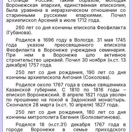
“столицы” России. Таким образом, молодая
Воронежская епархия, единственная епископия,
была уравнена в иерархическом отношении со
старинными русскими епархиями. Почил
архиепископ Арсений в июле 1712 года.
260 лет со дня кончины епископа Феофилакта
(Губанова).
Родился в 1696 году в Вологде. 31 мая 1745
года указом преосвященного епископа
Феофилакта в Воронеже учреждена семинария.
При нем в Воронеже шло активное
строительство церквей. Почил 30 ноября (н.ст. 13
декабря) 1757 года.
250 лет со дня рождения, 190 лет со дня
кончины архиепископа Антония (Соколова).
Родился около 1767 года в семье священника
Казанской губернии. С 1810 по 1816 годы –
епископ Воронежский. В апреле 1821 года уволен
по прошению на покой в Задонский монастырь.
Скончался 28 марта (н.ст. 10 апреля) 1827 года.
250 лет со дня рождения, 180 лет со дня
кончины митрополита Евгения (Болховитинова).
Родился 18 (н.ст.31) декабря 1767 года в
городе Воронеже в семье приходского