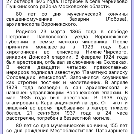
27 октября 1975 года. Погребен в селе Черкизово
Пушкинского района Московской области.
80 лет со дня мученической кончины
священномученика Захарии (Лобова),
архиепископа Воронежского.
Родился 23 марта 1865 года в слободе
Петровке Павловского уезда Воронежской
губернии в семье мелкого чиновника. После
принятия монашества в 1923 году был
хиротонисан во епископа Нижне-Чирского,
викария Донской епархии. В феврале 1924 года
был арестован, отбывал заключение на Соловках.
В числе двадцати четырех православных
иерархов подписал известную "Памятную записку
Соловецких епископов". Запомнился соузникам
как строгий постник и молитвенник. В апреле
1929 года возведен в сан архиепископа и
назначен управляющим Воронежской епархии. В
мае 1935 года был арестован. В 1936 году
этапирован в Карагандинский лагерь. От тягот и
лишений во время пребывания в лагере тяжело
болел. 21 сентября 1937 года в 24 часа
расстрелян, погребен в безвестной могиле.
80 лет со дня мученической кончины, 155 лет
со дня рождения Местоблюстителя Патриаршего