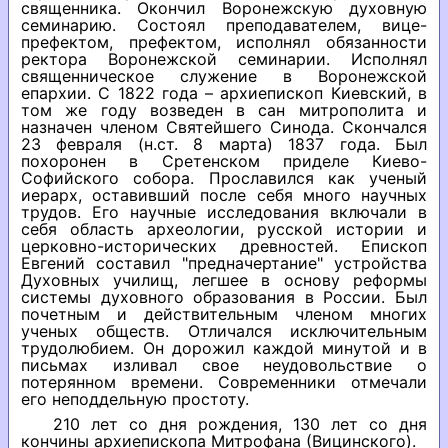
священника. Окончил Воронежскую духовную
семинарию. Состоял преподавателем, вице-
префектом, префектом, исполнял обязанности
ректора Воронежской семинарии. Исполнял
священническое служение в Воронежской
епархии. С 1822 года – архиепископ Киевский, в
том же году возведен в сан митрополита и
назначен членом Святейшего Синода. Скончался
23 февраля (н.ст. 8 марта) 1837 года. Был
похоронен в Сретенском приделе Киево-
Софийского собора. Прославился как ученый
иерарх, оставивший после себя много научных
трудов. Его научные исследования включали в
себя область археологии, русской истории и
церковно-исторических древностей. Епископ
Евгений составил "предначертание" устройства
Духовных училищ, легшее в основу реформы
системы духовного образования в России. Был
почетным и действительным членом многих
ученых обществ. Отличался исключительным
трудолюбием. Он дорожил каждой минутой и в
письмах изливал свое неудовольствие о
потерянном времени. Современники отмечали
его неподдельную простоту.
210 лет со дня рождения, 130 лет со дня
кончины архиепископа Митрофана (Вицинского).