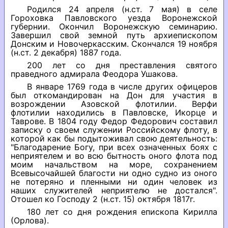
Родился 24 апреля (н.ст. 7 мая) в селе
Гороховка Павловского уезда Воронежской
губернии. Окончил Воронежскую семинарию.
Завершил свой земной путь архиепископом
Донским и Новочеркасским. Скончался 19 ноября
(н.ст. 2 декабря) 1887 года.
200 лет со дня преставления святого
праведного адмирала Феодора Ушакова.
В январе 1769 года в числе других офицеров
был откомандирован на Дон для участия в
возрождении Азовской флотилии. Верфи
флотилии находились в Павловске, Икорце и
Таврове. В 1804 году Федор Федорович составил
записку о своем служении Российскому флоту, в
которой как бы подытоживал свою деятельность:
"Благодарение Богу, при всех означенных боях с
неприятелем и во всю бытность оного флота под
моим начальством на море, сохранением
Всевысочайшей благости ни одно судно из оного
не потеряно и пленными ни один человек из
наших служителей неприятелю не достался".
Отошел ко Господу 2 (н.ст. 15) октября 1817г.
180 лет со дня рождения епископа Кирилла
(Орлова).