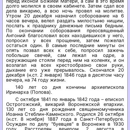
перед иконой Божией Матери, а сам в это время
долго молился в своем кабинете. Затем сдал все
дела викарию, а всю ночь провел на молитве.
Утром 20 декабря назначил соборование на 6
часов вечера, велел раздать милостыню нищим,
послать к празднику денежные письма бедным.
По окончании соборования преосвященный
Антоний благословил всех находившихся у него,
попросил у всех прощение, затем пожелал
остаться один. В самые последние минуты он
опять позвал всех к себе, попросил зажечь
побольше свечей, сам лежал на одре, а
окружающие стояли перед ним на коленях, и он
возлагал на всех крестообразно свои руки,
дыхание его уже прерывалось. Скончался 20
декабря (н.ст. 2 января) 1846 года в десятом часу
вечера, на 74 году жизни.
140 лет со дня кончины архиепископа
Иринарха (Попова).
С октября 1841 по январь 1842 года – епископ
Острогожский, викарий Воронежской епархии.
130 лет со дня рождения священномученика
Иоанна Стеблин-Каменского. Родился 26 октября
(н.ст. 8 ноября) 1887 года в Санкт-Петербурге.
Осужден по делу "буевцев" в Воронеже в 1930
году. Расстрелян вечером 2 августа в