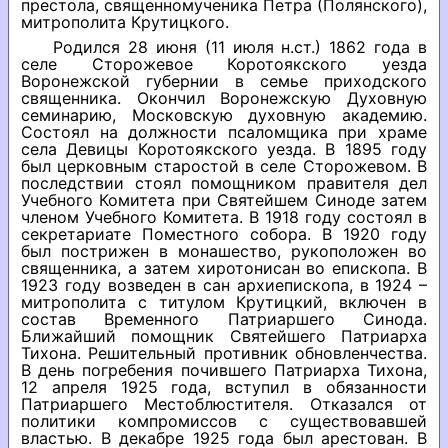
престола, священномученика Петра (Полянского),
митрополита Крутицкого.
Родился 28 июня (11 июля н.ст.) 1862 года в
селе Сторожевое Коротоякского уезда
Воронежской губернии в семье приходского
священника. Окончил Воронежскую Духовную
семинарию, Московскую духовную академию.
Состоял на должности псаломщика при храме
села Девицы Коротоякского уезда. В 1895 году
был церковным старостой в селе Сторожевом. В
последствии стоял помощником правителя дел
Учебного Комитета при Святейшем Синоде затем
членом Учебного Комитета. В 1918 году состоял в
секретариате Поместного собора. В 1920 году
был пострижен в монашество, рукоположен во
священника, а затем хиротонисан во епископа. В
1923 году возведен в сан архиепископа, в 1924 –
митрополита с титулом Крутицкий, включен в
состав Временного Патриаршего Синода.
Ближайший помощник Святейшего Патриарха
Тихона. Решительный противник обновленчества.
В день погребения почившего Патриарха Тихона,
12 апреля 1925 года, вступил в обязанности
Патриаршего Местоблюстителя. Отказался от
политики компромиссов с существовавшей
властью. В декабре 1925 года был арестован. В