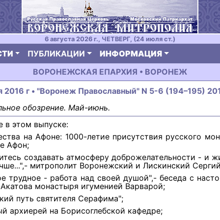
6 августа 2026 г., ЧЕТВЕРГ, (24 июля ст.)
СТИ
ПУБЛИКАЦИИ
ИНФОРМАЦИЯ
ВОРОНЕЖСКАЯ ЕПАРХИЯ • ВОРОНЕЖ
я 2016 г • "Воронеж Православный" N 5-6 (194–195) 201
ьное обозрение. Май-июнь.
е в этом выпуске:
ества на Афоне: 1000-летие присутствия русского мо
е Афон;
читесь создавать атмосферу доброжелательности - и ж
чше...",- митрополит Воронежский и Лискинский Сергий
ое трудное - работа над своей душой",- беседа с наст
Акатова монастыря игуменией Варварой;
ский путь святителя Серафима";
ый архиерей на Борисоглебской кафедре;