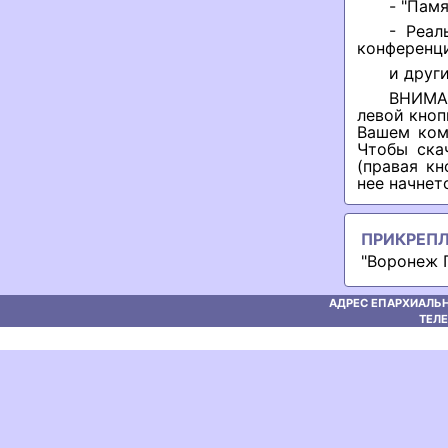
- "Памя
- Реал
конференц
и друг
ВНИМАН
левой кноп
Вашем ком
Чтобы ска
(правая кн
нее начнет
ПРИКРЕП
"Воронеж П
АДРЕС ЕПАРХИАЛЬН
ТЕЛЕ