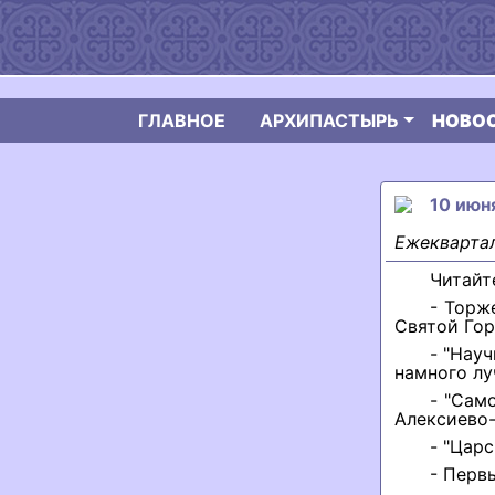
ГЛАВНОЕ
АРХИПАСТЫРЬ
НОВО
10 июн
Ежеквартал
Читайт
- Торж
Святой Гор
- "Нау
намного лу
- "Сам
Алексиево-
- "Цар
- Перв