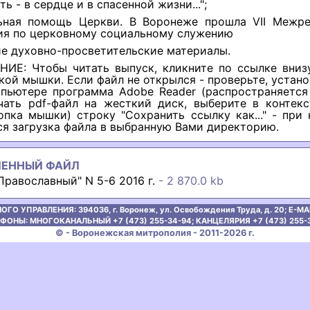
ть - в сердце и в спасенной жизни...";
ьная помощь Церкви. В Воронеже прошла VII Межре
ия по церковному социальному служению
ие духовно-просветительские материалы.
ИЕ: Чтобы читать выпуск, кликните по ссылке вниз
кой мышки. Если файл не открылся - проверьте, устано
пьютере программа Adobe Reader (распространяется 
чать pdf-файл на жесткий диск, выберите в контек
опка мышки) строку "Сохранить ссылку как..." - при
ся загрузка файла в выбранную Вами директорию.
ЛЕННЫЙ ФАЙЛ
равославный" N 5-6 2016 г.
- 2 870.0 kb
ОГО УПРАВЛЕНИЯ:
394036, г. Воронеж, ул. Освобождения Труда, д. 20;
E-MAI
ФОНЫ: МНОГОКАНАЛЬНЫЙ +7 (473) 255-34-94;
КАНЦЕЛЯРИЯ +7 (473) 255-
© - Воронежская митрополия - 2011-2026 г.