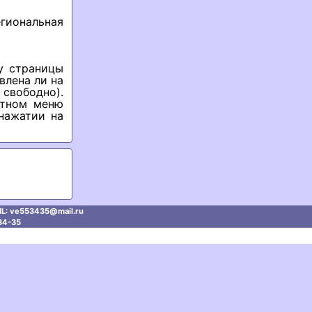
гиональная
у страницы
влена ли на
свободно).
стном меню
 нажатии на
L: ve553435@mаil.ru
34-35