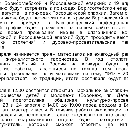
и Борисоглебской и Россошанской епархий: с 19 ап
ню будут встречать в приходах Борисоглебской епар
 августа - в приходах Россошанской епархии. Затем с
ря икона будет переноситься по храмам Воронежской е
вятыня прибудет в Благовещенский кафедральн
й график будет размещен на нашем сайте после
Во время пребывания иконы в благочиниях Вор
бской и Россошанской епархий будут проходить выста
оки столетия" и духовно-просветительские тем
ия.
преля начинается прием материалов на ежегодный ре
ь журналистского творчества. В год столет
онных событий в России на конкурс будут пр
тские работы, касающиеся не только тем нравст
 и Православия, но и материалы на тему "1917 – 20
урналистов". По традиции, итоги фестиваля будут п
.
еля в 12.00 состоится открытие Пасхальной выставки
орчества детей и молодежи (Воронеж, пл. Дете
лей подготовлена обширная культурно-просвет
. 23 и 24 апреля с 14.00 до 19.00 перед входом в Б
тать мастер-классы. В течение работы экспозиции г
асхальные песнопения. Также ежедневно на выставке
рского епархиального отдела будет находиться
служитель, который сможет ответить на инт