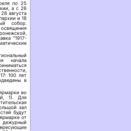
реля по 25
хии, а с 26
 28 августа
пархии и 18
ый собор.
 освящения
онежской,
вка "1917-
атические
гиональный
ия начала
иниматься
венности,
17: 100 лет
одведены в
-ярмарки во
й, 1). Для
ительская
ольшой зал
остей будут
-ярмарке от
 дежурный
ересующие