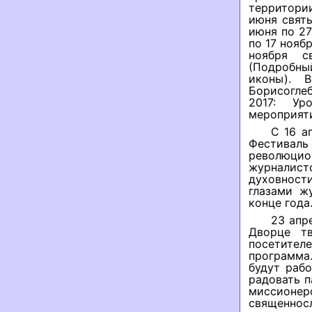
территори
июня святы
июня по 27
по 17 нояб
ноября с
(Подробны
иконы). 
Борисогле
2017: Ур
мероприят
С 16 а
Фестивал
революци
журналис
духовности
глазами ж
конце года
23 апр
Дворце тв
посетите
программа
будут рабо
радовать п
миссионе
священно