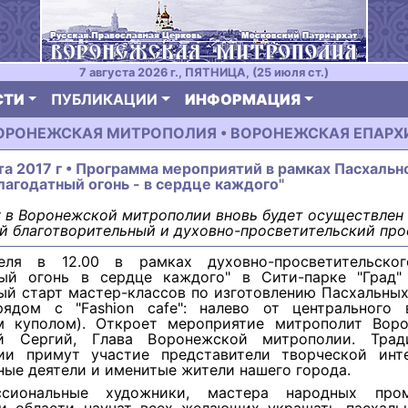
7 августа 2026 г., ПЯТНИЦА, (25 июля ст.)
СТИ
ПУБЛИКАЦИИ
ИНФОРМАЦИЯ
ОРОНЕЖСКАЯ МИТРОПОЛИЯ • ВОРОНЕЖСКАЯ ЕПАРХ
та 2017 г • Программа мероприятий в рамках Пасхальн
лагодатный огонь - в сердце каждого"
у в Воронежской митрополии вновь будет осуществлен
 благотворительный и духовно-просветительский про
еля в 12.00 в рамках духовно-просветительског
ный огонь в сердце каждого" в Сити-парке "Град"
ый старт мастер-классов по изготовлению Пасхальных
рядом с "Fashion cafe": налево от центрального 
м куполом). Откроет мероприятие митрополит Вор
ий Сергий, Глава Воронежской митрополии. Трад
ии примут участие представители творческой инте
ые деятели и именитые жители нашего города.
ссиональные художники, мастера народных про