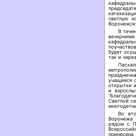
кафедраль
председа
катехизац
светлую н
Воронежску
В тече
вечерним
кафедрал
поучаство
будет осущ
так и через
Пасхал
митрополии
праздничн
учащиеся 
открытки 
и взрослы
"Благодат
Светлой се
многодетн
Во вто
Воронежа 
рядом с П
Всероссий
принесена