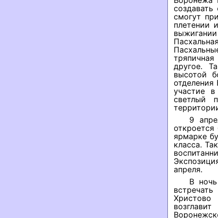
Воронежа 
создавать
смогут при
плетении и
выжигании 
Пасхальна
Пасхальные
тряпичная 
другое. Т
высотой б
отделения
участие в
светлый 
территории
9 апре
откроется
ярмарке бу
класса. Та
воспитанн
Экспозиция
апреля.
В ночь
встречать
Христово 
возглави
Воронежс