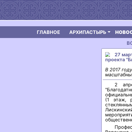
ГЛАВНОЕ
АРХИПАСТЫРЬ
НОВО
В
27 мар
проекта "Б
В 2017 год
масштабный
2 апр
"Благодат
официальн
(1 этаж, 
стеклянны
Лискинск
мероприят
общественн
Профе