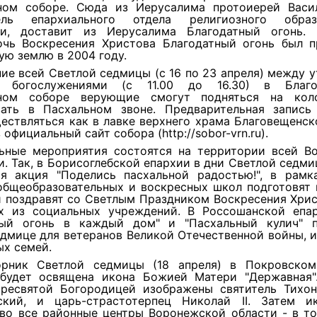
ном соборе. Сюда из Иерусалима протоиерей Васи
тель епархиального отдела религиозного обра
ии, доставит из Иерусалима Благодатный огонь.
очь Воскресения Христова Благодатный огонь был п
ю землю в 2004 году.
ние всей Светлой седмицы (с 16 по 23 апреля) между 
и богослужениями (с 11.00 до 16.30) в Благо
ьном соборе верующие смогут подняться на кол
вать в Пасхальном звоне. Предварительная запис
ествляться как в лавке верхнего храма Благовещенск
 официальный сайт собора (http://sobor-vrn.ru).
ьные мероприятия состоятся на территории всей В
. Так, в Борисоглебской епархии в дни Светлой седм
ая акция "Поделись пасхальной радостью!", в рамк
общеобразовательных и воскресных школ подготовят 
и поздравят со Светлым Праздником Воскресения Хрис
х из социальных учреждений. В Россошанской епа
ный огонь в каждый дом" и "Пасхальный кулич" 
дмице для ветеранов Великой Отечественной войны, 
ых семей.
рник Светлой седмицы (18 апреля) в Покровском
будет освящена икона Божией Матери "Державная"
ресвятой Богородицей изображены святитель Тихон
ский, и царь-страстотерпец Николай II. Затем и
 во все районные центры Воронежской области - в то