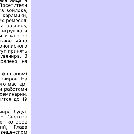
ные яйца и
Посетители
из войлока,
и керамики,
их ремесел:
и роспись,
я игрушка и
ки и многое
льное яйцо
онописного
ут принять
увенира. В
овлено на
 фонтаном)
ениров. На
ого мастер-
ми работами
семинарии.
лится до 19
мира будут
 – Светлое
е, которое
ий, Глава
вещенском