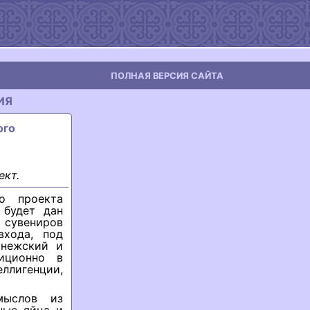
ПОЛНАЯ ВЕРСИЯ САЙТА
ИЯ
ого
ект.
о проекта
 будет дан
 сувениров
входа, под
онежский и
иционно в
ллигенции,
мыслов из