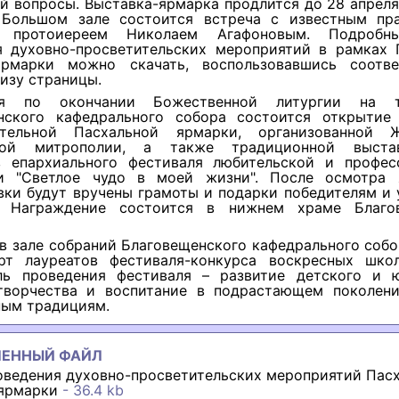
й вопросы. Выставка-ярмарка продлится до 28 апреля
 Большом зале состоится встреча с известным пр
м протоиереем Николаем Агафоновым. Подробн
я духовно-просветительских мероприятий в рамках 
ярмарки можно скачать, воспользовавшись соотв
изу страницы.
я по окончании Божественной литургии на т
нского кафедрального собора состоится открытие
ительной Пасхальной ярмарки, организованной 
кой митрополии, а также традиционной выста
в епархиального фестиваля любительской и профес
и "Светлое чудо в моей жизни". После осмотра
вки будут вручены грамоты и подарки победителям и 
. Награждение состоится в нижнем храме Благо
 в зале собраний Благовещенского кафедрального соб
ерт лауреатов фестиваля-конкурса воскресных шко
ель проведения фестиваля – развитие детского и 
творчества и воспитание в подрастающем поколен
ным традициям.
ЛЕННЫЙ ФАЙЛ
оведения духовно-просветительских мероприятий Пас
ярмарки
- 36.4 kb