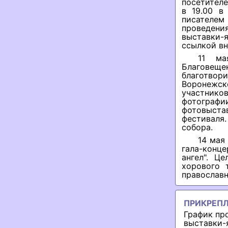
посетителе
в 19.00 в
писателе
проведени
выставки-
ссылкой вн
11 ма
Благовеще
благотвор
Воронежс
участнико
фотографи
фотовыста
фестиваля
собора.
14 мая
гала-конц
ангел". Ц
хорового 
православ
ПРИКРЕП
График пр
выставки-