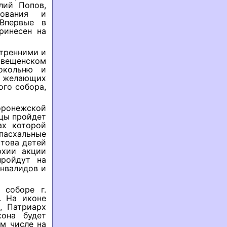
лий Попов,
зования и
 Впервые в
ринесен на
утренними и
вещенском
окольню и
ь желающих
ого собора,
оронежской
ицы пройдет
ах которой
пасхальные
това детей
рхии акции
пройдут на
инвалидов и
 соборе г.
. На иконе
, Патриарх
кона будет
м числе на