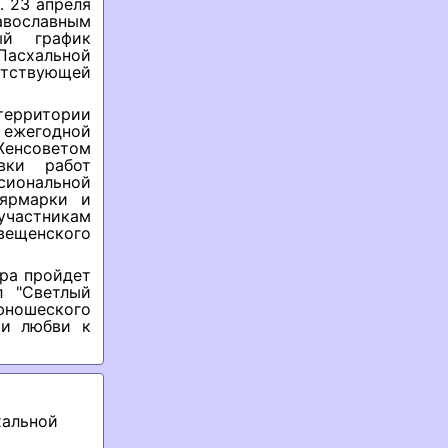
. 23 апреля
авославным
ый график
Пасхальной
етствующей
ерритории
 ежегодной
Женсоветом
вки работ
сиональной
 ярмарки и
участникам
вещенского
ора пройдет
л "Светлый
юношеского
ии любви к
хальной