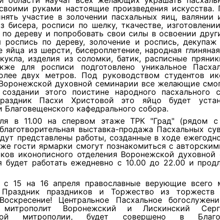
и области научат всех желающих украшать пасхаль
 своими руками настоящие произведения искусства. 
нять участие в золочении пасхальных яиц, валянии 
з бисера, росписи по шелку, ткачестве, изготовлени
по дереву и попробовать свои силы в освоении друг
я роспись по дереву, золочение и роспись, декупаж 
 яйца из шерсти, бисероплетение, народная глиняна
кукла, изделия из соломки, батик, расписные пряни
акже для росписи подготовлено уникальное Пасха
олее двух метров. Под руководством студентов ик
 Воронежской духовной семинарии все желающие смог
 создании этого поистине народного пасхального с
праздник Пасхи Христовой это яйцо будет устан
 Благовещенского кафедрального собора.
ля в 11.00 на спервом этаже ТРК "Град" (рядом с
 благотворительная выставка-продажа Пасхальных сув
дут представлены работы, созданные в ходе ежегодн
кже гости ярмарки смогут познакомиться с авторски
иков иконописного отделения Воронежской духовной 
 будет работать ежедневно с 10.00 до 22.00 и прод
 с 15 на 16 апреля православные верующие всего 
 Праздник праздников и Торжество из торжеств
Воскресение! Центральное Пасхальное богослужени
т митрополит Воронежский и Лискинский Серг
кой митрополии, будет совершено в Благо