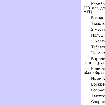
Коробо
109 для д
А.П.)
Возрас
1 место
2 мест
Полуши
3 мест
Тебеле
"Самое
Бороди
школа (рук.
Роди
общеобразо
Номин
Воскре
Возрас
1 место
Сапроно