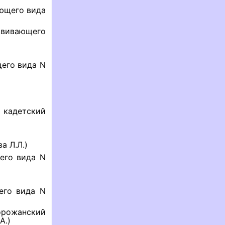
ающего вида
звивающего
щего вида N
 кадетский
а Л.Л.)
его вида N
его вида N
орожанский
А.)