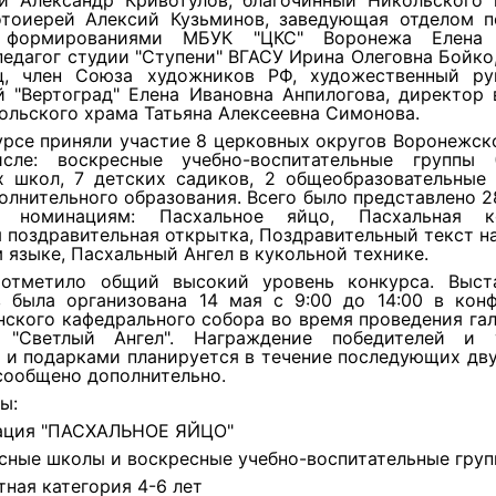
й Александр Кривотулов, благочинный Никольского 
отоиерей Алексий Кузьминов, заведующая отделом п
 формированиями МБУК "ЦКС" Воронежа Елена 
педагог студии "Ступени" ВГАСУ Ирина Олеговна Бойко
ц, член Союза художников РФ, художественный ру
й "Вертоград" Елена Ивановна Анпилогова, директор 
льского храма Татьяна Алексеевна Симонова.
урсе приняли участие 8 церковных округов Воронежск
ле: воскресные учебно-воспитательные группы 
х школ, 7 детских садиков, 2 общеобразовательные
олнительного образования. Всего было представлено 2
м номинациям: Пасхальное яйцо, Пасхальная ко
 поздравительная открытка, Поздравительный текст н
 языке, Пасхальный Ангел в кукольной технике.
отметило общий высокий уровень конкурса. Выст
в была организована 14 мая с 9:00 до 14:00 в конф
ского кафедрального собора во время проведения га
 "Светлый Ангел". Награждение победителей и 
и подарками планируется в течение последующих дву
сообщено дополнительно.
ы:
ация "ПАСХАЛЬНОЕ ЯЙЦО"
сные школы и воскресные учебно-воспитательные груп
тная категория 4-6 лет