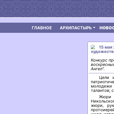
ГЛАВНОЕ
АРХИПАСТЫРЬ
НОВО
15 мая
художестве
Конкурс пр
воскресных
Ангел".
Цели и
патриотич
молодежи 
талантов; 
Жюри 
Никольског
жюри, рук
протоиере