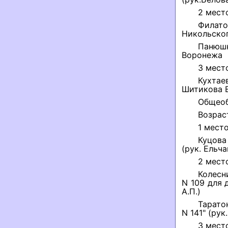
2 мест
Филато
Никольског
Панюшк
Воронежа
3 мест
Кухтае
Шитикова Е
Общеоб
Возрас
1 место
Куцова
(рук. Ельча
2 мест
Колесн
N 109 для 
А.П.)
Тарато
N 141" (рук
3 мест