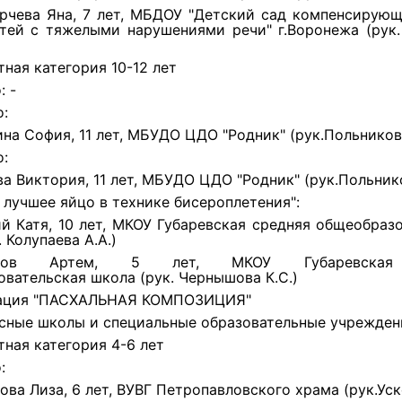
рчева Яна, 7 лет, МБДОУ "Детский сад компенсирующ
етей с тяжелыми нарушениями речи" г.Воронежа (рук.
тная категория 10-12 лет
: -
о:
на София, 11 лет, МБУДО ЦДО "Родник" (рук.Польникова
о:
ва Виктория, 11 лет, МБУДО ЦДО "Родник" (рук.Польнико
 лучшее яйцо в технике бисероплетения":
й Катя, 10 лет, МКОУ Губаревская средняя общеобраз
 Колупаева А.А.)
онов Артем, 5 лет, МКОУ Губаревская
вательская школа (рук. Чернышова К.С.)
ация "ПАСХАЛЬНАЯ КОМПОЗИЦИЯ"
сные школы и специальные образовательные учрежден
тная категория 4-6 лет
:
ва Лиза, 6 лет, ВУВГ Петропавловского храма (рук.Уско