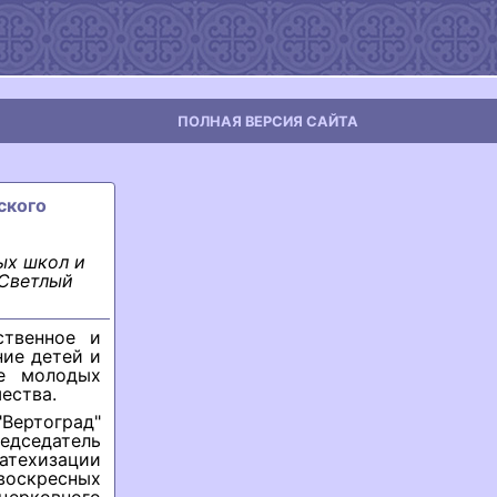
ПОЛНАЯ ВЕРСИЯ САЙТА
ского
ых школ и
"Светлый
ственное и
ие детей и
ие молодых
ества.
ертоград"
редседатель
атехизации
воскресных