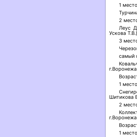
1 место
Турчин
2 мест
Леус Д
Ускова Т.В.
3 мест
Черезо
самый 
Ковал
г.Воронежа
Возрас
1 место
Снегир
Шитикова Е
2 мест
Колле
г.Воронежа 
Возрас
1 место