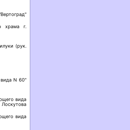
Вертоград"
о храма г.
илуки (рук.
 вида N 60"
ующего вида
. Лоскутова
ющего вида