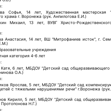
о:
ва Софья, 14 лет, Художественная мастерская "
о храма г. Воронежа (рук. Анпилогова Е.И.)
ин Михаил, 13 лет, ВУВГ Христо-Рождественског
о:
ва Анастасия, 14 лет, ВШ "Митрофаниев исток", г. Сем
.М.)
разовательные учреждения
тная категория 4-6 лет
:
 Катя, 6 лет, МБДОУ "Детский сад общеразвивающего
нинова О.А.)
о:
иков Ярослав, 5 лет, МБДОУ "Детский сад компенсир
детей с тяжелыми нарушениями речи" г.Воронежа (рук
нов Кирилл, 5 лет, МБДОУ "Детский сад общеразвива
. Протопонова Н.Г.)
о: