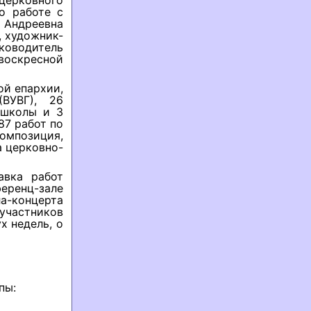
церковного
о работе с
Андреевна
, художник-
ководитель
воскресной
ой епархии,
(ВУВГ), 26
 школы и 3
87 работ по
мпозиция,
а церковно-
авка работ
еренц-зале
ла-концерта
участников
х недель, о
пы: