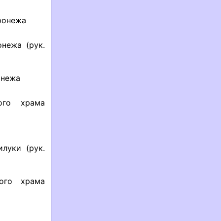
оронежа
онежа (рук.
онежа
ого храма
илуки (рук.
ого храма