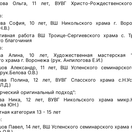
ова Ольга, 11 лет, ВУВГ Христо-Рождественског
о:
ва София, 10 лет, ВШ Никольского храма г. Воро
.В.)
тивная работа ВШ Троице-Сергиевского храма с. Т
о благочиния
о:
ва Алина, 10 лет, Художественная мастерская "
о храма г. Воронежа (рук. Анпилогова Е.И.)
ов Александр, 11 лет, ВШ Успенского семинарског
рук.Белова О.В.)
ва Полина, 12 лет, ВУВГ Спасского храма с.Н.Ус
Л.Д.)
орческий оригинальный подход":
ва Ника, 12 лет, ВУВГ Никольского храма микр.
ова ЮН.)
ная категория 13 - 15 лет
:
ов Павел, 14 лет, ВШ Успенского семинарского храма 
 О.В.)