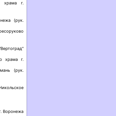
о храма г.
нежа (рук.
ресоруково
Вертоград"
о храма г.
мань (рук.
Никольское
г. Воронежа