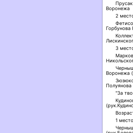
Прусак
Воронежа
2 мест
Фетисо
Горбунова Н
Коллек
Лискинског
3 мест
Марко
Никольског
Черныш
Воронежа (
Зюзюко
Полуянова 
"За тв
Кудино
(рук.Кудин
Возраст
1 место
Черныш
(рук.Белова