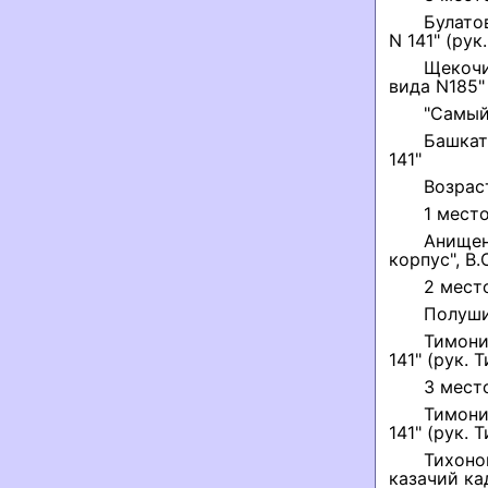
Булато
N 141" (рук
Щекочи
вида N185" 
"Самый
Башкат
141"
Возрас
1 место
Анище
корпус", В.
2 мест
Полуши
Тимони
141" (рук. 
3 мест
Тимони
141" (рук. 
Тихоно
казачий кад