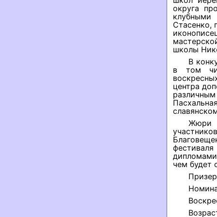
школ иере
округа пр
клубными
Стасенко, 
иконописе
мастерско
школы Нико
В конк
в том чис
воскресны
центра доп
различны
Пасхальная
славянском
Жюри 
участнико
Благовещен
фестиваля
дипломами 
чем будет 
Призер
Номин
Воскре
Возрас