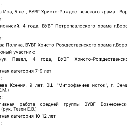
:
а Ира, 5 лет, ВУВГ Христо-Рождественского храма г.В
о:
ионисий, 4 года, ВУВГ Петропавлоского храма г.Вор
)
о:
ва Полина, ВУВГ Христо-Рождественского храма г.Вор
юный участник:
ьчук Павел, 4 года, ВУВГ Христо-Рождественск
тная категория 7-9 лет
:
ева Ксения, 9 лет, ВШ "Митрофаниев исток", г. Сем
.М.)
о:
ктивная работа средней группы ВУВГ Вознесенск
(рук. Тезен Е.В.)
тная категория 10-12 лет
: