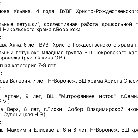
о:
ова Ульяна, 4 года, ВУВГ Христо-Рождественског
льные петушки", коллективная работа дошкольной г
ВШ Никольского храма г.Воронежа
о:
ева Анна, 6 лет, ВУВГ Христо-Рождественского храма г
льный петушок", младшая группа ВШ Покровского каф
оронежа (рук. Савина О.В.)
тная категория 7-9 лет
:
ова Валерия, 7 лет, Н-Воронеж, ВШ храма Христа Спас
 :
 Артем, 9 лет, ВШ "Митрофаниев исток". г.Семил
.М.)
а Вера, 8 лет, г.Лиски, Собор Владимирской ик
. Супоницкая Н.Э.)
о:
ы Максим и Елисавета, 6 и 8 лет, Н-Воронеж, ВШ хр