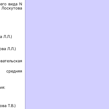
его вида N
 Лоскутова
 Л.Л.)
ва Л.Л.)
овательская
 средняя
ия:
ва Т.В.)