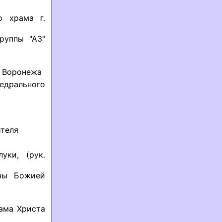
о храма г.
руппы "АЗ"
. Воронежа
едрального
ителя
уки, (рук.
оны Божией
ама Христа