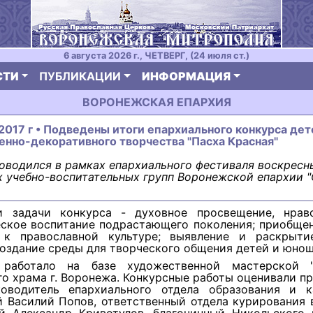
6 августа 2026 г., ЧЕТВЕРГ, (24 июля ст.)
СТИ
ПУБЛИКАЦИИ
ИНФОРМАЦИЯ
ВОРОНЕЖСКАЯ ЕПАРХИЯ
 2017 г • Подведены итоги епархиального конкурса дет
нно-декоративного творчества "Пасха Красная"
оводился в рамках епархиального фестиваля воскресн
 учебно-воспитательных групп Воронежской епархии 
 задачи конкурса - духовное просвещение, нрав
еское воспитание подрастающего поколения; приобщен
к православной культуре; выявление и раскрыт
создание среды для творческого общения детей и юнош
работало на базе художественной мастерской "В
о храма г. Воронежа. Конкурсные работы оценивали п
оводитель епархиального отдела образования и к
й Василий Попов, ответственный отдела курирования 