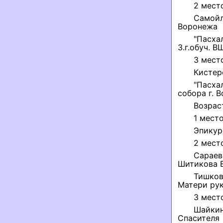
2 мест
Самойл
Воронежа
"Пасха
3.г.обуч. 
3 мест
Кистер
"Пасха
собора г. В
Возрас
1 место
Эпикур
2 место
Сараев
Шитикова Е
Тишков
Матери рук
3 мест
Шайкин
Спасителя