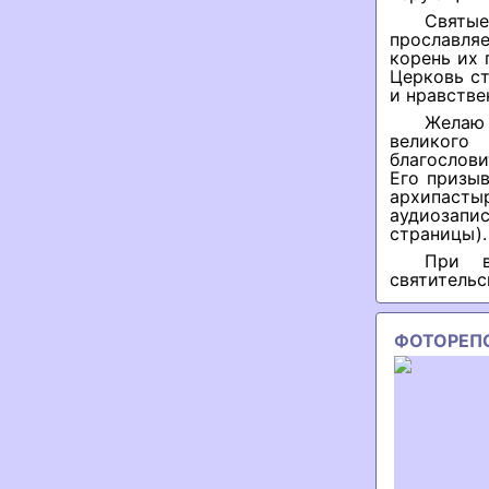
Святы
прославля
корень их 
Церковь ст
и нравстве
Желаю 
великого
благослови
Его призыв
архипаст
аудиозапи
страницы).
При в
святительс
ФОТОРЕП