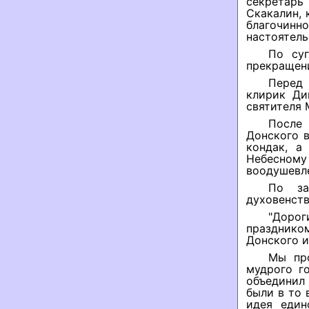
секретарь
Скакалин, 
благочинн
настоятель
По су
прекращени
Перед
клирик Ди
святителя
После 
Донского в
кондак, а
Небесному
воодушевле
По за
духовенств
"Дорог
празднико
Донского и
Мы про
мудрого г
объединил
были в то 
идея един