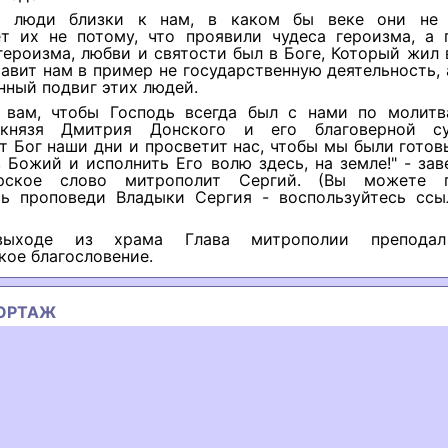
е люди близки к нам, в каком бы веке они не 
ет их не потому, что проявили чудеса героизма, а 
героизма, любви и святости был в Боге, Который жил 
авит нам в пример не государственную деятельность,
нный подвиг этих людей.
вам, чтобы Господь всегда был с нами по молитв
 князя Дмитрия Донского и его благоверной су
т Бог наши дни и просветит нас, чтобы мы были гото
 Божий и исполнить Его волю здесь, на земле!" - за
ырское слово митрополит Сергий. (Вы можете п
сь проповеди Владыки Сергия - воспользуйтесь ссы
ыходе из храма Глава митрополии препода
кое благословение.
ОРТАЖ