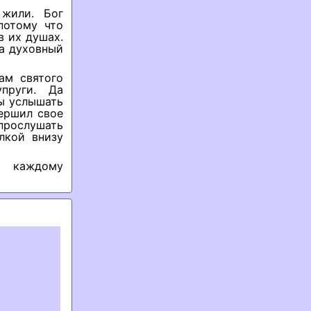
жили. Бог
потому что
в их душах.
 а духовный
ам святого
пруги. Да
вы услышать
вершил свое
рослушать
лкой внизу
л каждому