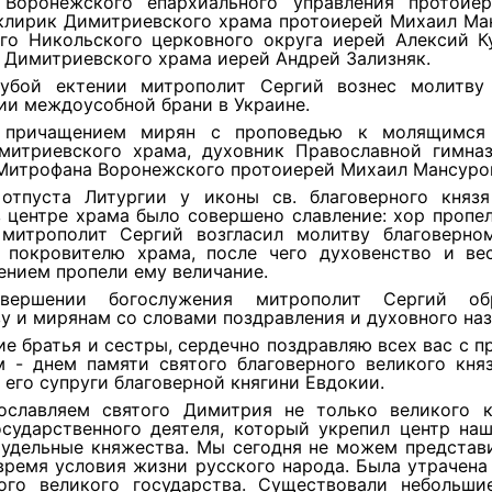
 Воронежского епархиального управления протоие
клирик Димитриевского храма протоиерей Михаил Ман
ого Никольского церковного округа иерей Алексий К
 Димитриевского храма иерей Андрей Зализняк.
губой ектении митрополит Сергий вознес молитв
и междоусобной брани в Украине.
 причащением мирян с проповедью к молящимся 
митриевского храма, духовник Православной гимна
 Митрофана Воронежского протоиерей Михаил Мансуро
отпуста Литургии у иконы св. благоверного княз
 центре храма было совершено славление: хор пропе
 митрополит Сергий возгласил молитву благоверно
 покровителю храма, после чего духовенство и ве
нием пропели ему величание.
вершении богослужения митрополит Сергий об
у и мирянам со словами поздравления и духовного наз
ие братья и сестры, сердечно поздравляю всех вас с 
м - днем памяти святого благоверного великого кня
 его супруги благоверной княгини Евдокии.
славляем святого Димитрия не только великого к
осударственного деятеля, который укрепил центр наш
 удельные княжества. Мы сегодня не можем представи
время условия жизни русского народа. Была утрачена
ого великого государства. Существовали небольши