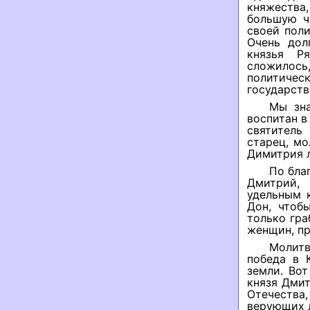
княжества,
большую ч
своей поли
Очень дол
князья Р
сложилось
политичес
государств
Мы зна
воспитан в
святитель
старец, мо
Димитрия л
По бла
Дмитрий, 
удельным 
Дон, чтоб
только гра
женщин, пр
Молитв
победа в 
земли. Во
князя Дми
Отечества,
верующих 