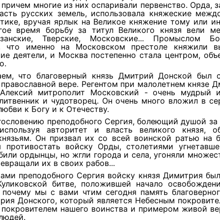
 причем многие из них оспаривали первенство. Орда, 
асть русских земель, использовала княжеские межд
тике, вручая ярлык на Великое княжение тому или и
гое время борьбу за титул Великого князя вели м
язанские, Тверские, Московские... Промыслом Б
, что именно на Московском престоле княжили 
кие деятели, и Москва постепенно стала центром, об
о.
ем, что благоверный князь Дмитрий Донской был 
 православной вере. Регентом при малолетнем князе 
 Алексий митрополит Московский - очень мудрый 
литвенник и чудотворец. Он очень много вложил в с
юбви к Богу и к Отечеству.
гословению преподобного Сергия, болеющий душой за
используя авторитет и власть великого князя, о
князьям. Он призвал их со всей воинской ратью на б
ы противостать войску Орды, столетиями угнетавше
били ордынцы, но жгли города и села, угоняли множес
евращали их в своих рабов...
ами преподобного Сергия войску князя Димитрия был
Куликовской битве, положившей начало освобожден
т почему мы с вами чтим сегодня память благоверног
трия Донского, который является Небесным покровите
 покровителем нашего воинства и примером живой ве
людей.