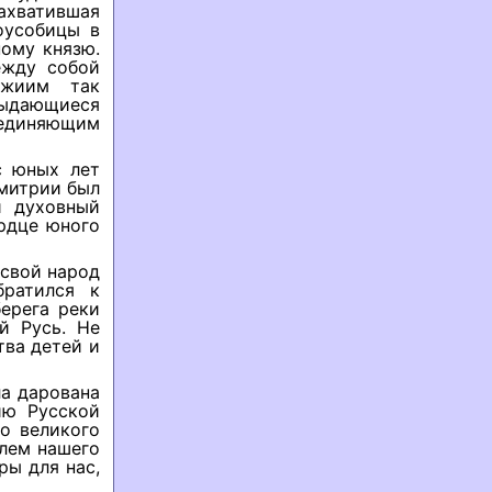
захватившая
оусобицы в
ному князю.
ежду собой
ожиим так
выдающиеся
ъединяющим
с юных лет
Дмитрии был
и духовный
ердце юного
 свой народ
братился к
ерега реки
й Русь. Не
тва детей и
а дарована
ию Русской
о великого
лем нашего
ры для нас,