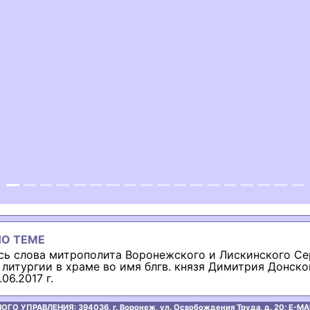
ous
О ТЕМЕ
сь слова митрополита Воронежского и Лискинского Се
литургии в храме во имя блгв. князя Димитрия Донско
06.2017 г.
ОГО УПРАВЛЕНИЯ:
394036, г. Воронеж, ул. Освобождения Труда, д. 20;
E-MAI