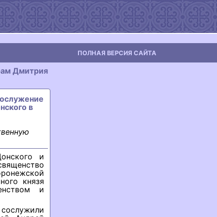
ПОЛНАЯ ВЕРСИЯ САЙТА
рам Дмитрия
гослужение
нского в
твенную
Донского и
вященство
ронежской
ного князя
енством и
 сослужили