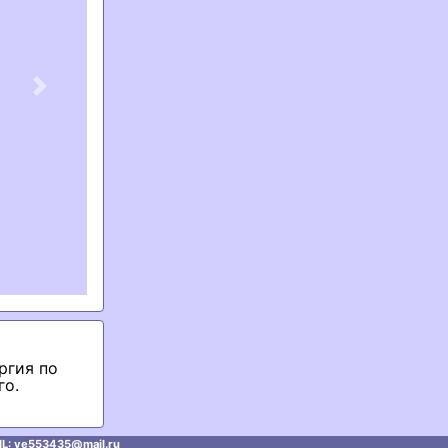
Next
ргия по
го.
L: ve553435@mаil.ru