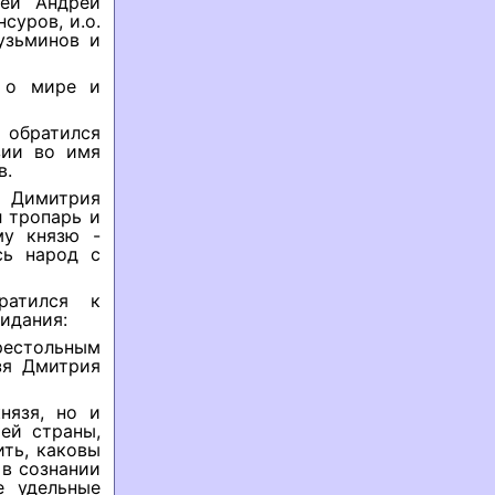
рей Андрей
суров, и.о.
узьминов и
у о мире и
обратился
зии во имя
в.
я Димитрия
л тропарь и
му князю -
сь народ с
ратился к
идания:
престольным
зя Дмитрия
нязя, но и
ей страны,
ть, каковы
 в сознании
е удельные