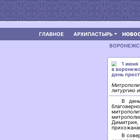
ГЛАВНОЕ
АРХИПАСТЫРЬ
НОВО
ВОРОНЕЖСКА
1 июня
в воронежс
день прест
Митрополи
литургию и
В ден
благовер
митропол
митрополи
Димитрия
прихожанам
В сове