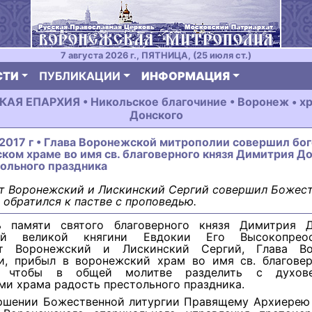
7 августа 2026 г., ПЯТНИЦА, (25 июля ст.)
СТИ
ПУБЛИКАЦИИ
ИНФОРМАЦИЯ
Я ЕПАРХИЯ • Никольское благочиние • Воронеж • х
Донского
 2017 г • Глава Воронежской митрополии совершил бо
ком храме во имя св. благоверного князя Димитрия До
ольного праздника
т Воронежский и Лискинский Сергий совершил Божес
 обратился к пастве с проповедью.
ь памяти святого благоверного князя Димитрия 
ной великой княгини Евдокии Его Высокопреос
ит Воронежский и Лискинский Сергий, Глава Во
и, прибыл в воронежский храм во имя св. благовер
, чтобы в общей молитве разделить с духов
и храма радость престольного праздника.
ршении Божественной литургии Правящему Архиерею