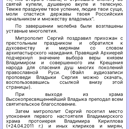
святей купели, душевную вкупе и телесную.
Темже празднуем твое успение, людие твои суще,
моли спастися державы твоея Российския
начальником и множеству владомых".
По завершении молебна были возглашены
уставные многолетия.
Митрополит Сергий поздравил прихожан с
престольным праздником и обратился к
духовенству и мирянам со словом
архипастырского назидания. Правящий Архиерей
подчеркнул значение выбора веры князем
Владимиром и совершенного им Крещения
народа для спасения душ многих поколений
православной Руси. (Файл аудиозаписи
проповеди Владыки Сергия можно скачать,
воспользовавшись ссылкой внизу этой
страницы).
При выходе из храма
Высокопресвященнейший Владыка преподал всем
святительское благословение.
Затем митрополит Сергий посетил место
упокоения первого настоятеля Владимирского
храма протоиерея Владимира Кириллова
(+24.04.2011 г.) и иных клириков и мирян,