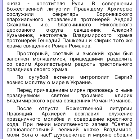
князя - крестителя Руси. В совершении
Божественной литургии Правящему Архиерею
сослужили секретарь Воронежского
епархиального управления протоиерей Андрей
Скакалин, и.о. благочинного Никольского
церковного округа священник Алексий
Кузьминов, настоятель Владимирского храма
протоиерей Геннадий Пашкевич и клирик того же
храма священник Роман Романов.
Просторный, светлый и высокий храм был
заполнен молящимися, пришедшими разделить
со своим Архипастырем радость престольного
праздника своего храма.
По сугубой ектении митрополит Сергий
вознес молитву о мире в Украине.
Перед причащением мирян проповедь о ныне
празднуемом святом произнес клирик
Владимирского храма священник Роман Романов.
После отпуста Божественной литургии
Правящий Архиерей возглавил служение
праздничного молебна и совершение крестного
хода. При пении молитвенного запева "Святый
равноапостольный великий княже Владимире,
моли Бога о нас!" духовенство и миряне обошли