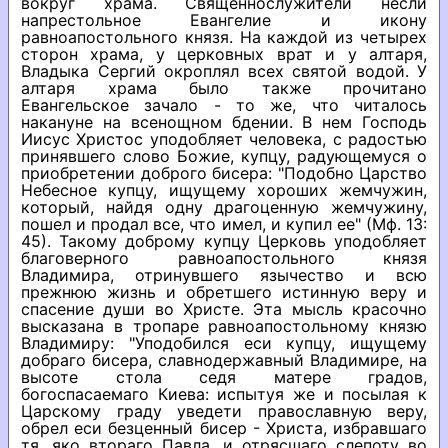
вокруг храма. Священнослужители несли
напрестольное Евангелие и икону
равноапостольного князя. На каждой из четырех
сторон храма, у церковных врат и у алтаря,
Владыка Сергий окроплял всех святой водой. У
алтаря храма было также прочитано
Евангельское зачало - то же, что читалось
накануне на всенощном бдении. В нем Господь
Иисус Христос уподобляет человека, с радостью
принявшего слово Божие, купцу, радующемуся о
приобретении доброго бисера: "Подобно Царство
Небесное купцу, ищущему хороших жемчужин,
который, найдя одну драгоценную жемчужину,
пошел и продал все, что имел, и купил ее" (Мф. 13:
45). Такому доброму купцу Церковь уподобляет
благоверного равноапостольного князя
Владимира, отринувшего язычество и всю
прежнюю жизнь и обретшего истинную веру и
спасение души во Христе. Эта мысль красочно
высказана в тропаре равноапостольному князю
Владимиру: "Уподобился еси купцу, ищущему
добраго бисера, славнодержавный Владимире, на
высоте стола седя матере градов,
богоспасаемаго Киева: испытуя же и посылая к
Царскому граду уведети православную веру,
обрел еси безценный бисер - Христа, избравшаго
тя, яко втораго Павла, и отрясшаго слепоту во