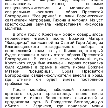
возвышались иконы, несомые
священнослужителями и мирянами на
специальных носилках – образ Пресвятой
Богородицы "Всецарица" и лики Воронежских
святителей Митрофана, Тихона и Антония. Из уст
крестоходцев звучала непрестанная Иисусова
молитва.
В этом году с Крестным ходом совершилось
перенесение чтимой иконы Божией Матери
"Всецарица", написанной на Святой Горе Афон, из
Благовещенского кафедрального собора в
воронежский храм на ул. Шишкова, который
будет освящен в честь этого образа Пресвятой
Богородицы. В связи с этим обычный путь
Крестного хода был изменен - первая остановка
была сделана в храме в честь иконы Божией
Матери "Всецарица". Образ Пресвятой
Богородицы священнослужители внесли в храм,
где отныне он будет иметь постоянное
пребывание.
После молебна, небольшой трапезы и
краткого отдыха крестоходцы вновь взяли
хоругви и иконы Воронежских святителей и
продолжили путь. В Рождество-Богородицкую
обитель г. Задонска, где почивают мощи