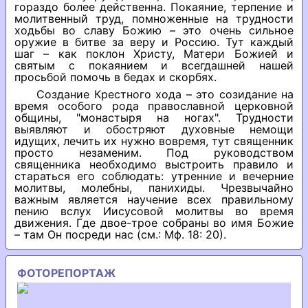
гораздо более действенна. Покаяние, терпение и
молитвенный труд, помноженные на трудности
ходьбы во славу Божию – это очень сильное
оружие в битве за веру и Россию. Тут каждый
шаг – как поклон Христу, Матери Божией и
святым с покаянием и всегдашней нашей
просьбой помочь в бедах и скорбях.
Создание Крестного хода – это созидание на
время особого рода православной церковной
общины, "монастыря на ногах". Трудности
выявляют и обостряют духовные немощи
идущих, лечить их нужно вовремя, тут священник
просто незаменим. Под руководством
священника необходимо выстроить правило и
стараться его соблюдать: утренние и вечерние
молитвы, молебны, панихиды. Чрезвычайно
важным является научение всех правильному
пению вслух Иисусовой молитвы во время
движения. Где двое-трое собраны во имя Божие
– там Он посреди нас (см.: Мф. 18: 20).
ФОТОРЕПОРТАЖ