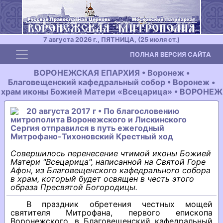
7 августа 2026 г., ПЯТНИЦА, (25 июля ст.)
Toggle navigation
ПОЛНАЯ ВЕРСИЯ САЙТА
ВОРОНЕЖСКАЯ ЕПАРХИЯ • Воронеж •
Благовещенский кафедральный собор • Воронеж •
храм иконы Божией Матери «Всецарица» • ВОРОНЕЖ
20 августа 2017 г • По благословению
митрополита Воронежского и Лискинского
Сергия отправился в путь ежегодный
Митрофано-Тихоновский Крестный ход
Совершилось перенесение чтимой иконы Божией
Матери "Всецарица", написанной на Святой Горе
Афон, из Благовещенского кафедрального собора
в храм, который будет освящен в честь этого
образа Пресвятой Богородицы.
В праздник обретения честных мощей
святителя Митрофана, первого епископа
Воронежского, в Благовещенский кафедральный