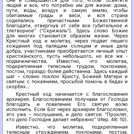
Они и совершаются для того, чтобы "освятить
людей и все, что потребно им для жизни: дома,
пути, воды, воздух и самую землю, чтобы
обитаемые грады и веси, и вся страна
соделались причастными Божественной
благодати, отвергнув от себя все губительное и
тлетворное" ("Скрижаль"). Здесь слово Божие
для многих становится образом жизни. Через
Крестный ход и молитву, через подвиг пешего
хождения под палящим солнцем и иные дела
добра, участниками приобретается личный опыт
христианского, пусть небольшого, но все же -
подвижничества. Известно, что молитва,
подкрепленная телесным трудом, поклонами,
постом, гораздо более действенна. Здесь каждый
шаг – словно поклон Христу, Божией Матери и
святым: с покаянием, просьбой помочь в бедах и
скорбях...
Крестный ход начинается с благословения
архиерея. Благословением получаем от Господа
благодать и повеление Его святую волю
исполнить. Если Бог через архиерея благословил,
это уже – послушание, и дело святое: "Проклят,
кто дело Господне делает небрежно" (Иер. 48: 10).
Известно, что молитва, подкрепленная
телесным утруждением, поклонами, постом,