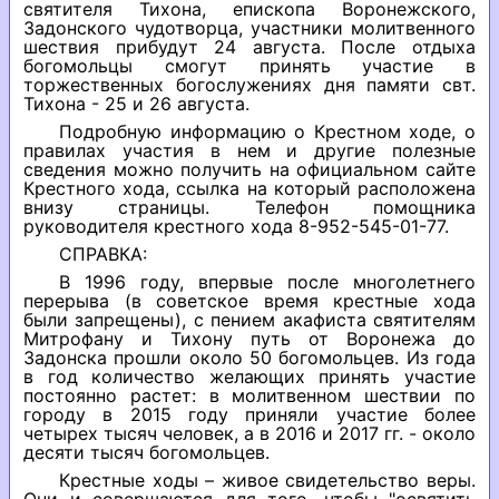
святителя Тихона, епископа Воронежского,
Задонского чудотворца, участники молитвенного
шествия прибудут 24 августа. После отдыха
богомольцы смогут принять участие в
торжественных богослужениях дня памяти свт.
Тихона - 25 и 26 августа.
Подробную информацию о Крестном ходе, о
правилах участия в нем и другие полезные
сведения можно получить на официальном сайте
Крестного хода, ссылка на который расположена
внизу страницы. Телефон помощника
руководителя крестного хода 8-952-545-01-77.
СПРАВКА:
В 1996 году, впервые после многолетнего
перерыва (в советское время крестные хода
были запрещены), с пением акафиста святителям
Митрофану и Тихону путь от Воронежа до
Задонска прошли около 50 богомольцев. Из года
в год количество желающих принять участие
постоянно растет: в молитвенном шествии по
городу в 2015 году приняли участие более
четырех тысяч человек, а в 2016 и 2017 гг. - около
десяти тысяч богомольцев.
Крестные ходы – живое свидетельство веры.