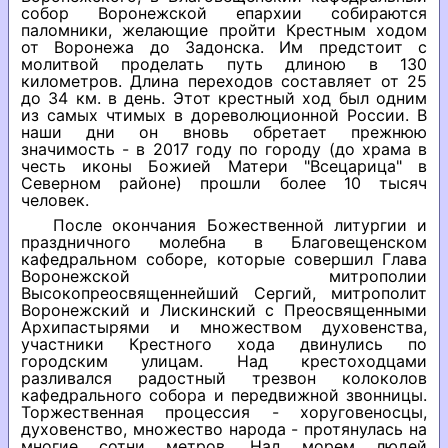
собор Воронежской епархии собираются
паломники, желающие пройти Крестным ходом
от Воронежа до Задонска. Им предстоит с
молитвой проделать путь длиною в 130
километров. Длина переходов составляет от 25
до 34 км. в день. Этот крестный ход был одним
из самых чтимых в дореволюционной России. В
наши дни он вновь обретает прежнюю
значимость - в 2017 году по городу (до храма в
честь иконы Божией Матери "Всецарица" в
Северном районе) прошли более 10 тысяч
человек.
После окончания Божественной литургии и
праздничного молебна в Благовещенском
кафедральном соборе, которые совершил Глава
Воронежской митрополии
Высокопреосвященнейший Сергий, митрополит
Воронежский и Лискинский с Преосвященными
Архипастырями и множеством духовенства,
участники Крестного хода двинулись по
городским улицам. Над крестоходцами
разливался радостный трезвон колоколов
кафедрального собора и передвижной звонницы.
Торжественная процессия - хоруговеносцы,
духовенство, множество народа - протянулась на
многие сотни метров. Над морем людей