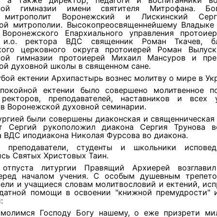
, а также директор, педагоги и воспитанники в
вной гимназии имени святителя Митрофана. Бог
л митрополит Воронежский и Лискинский Серг
ой митрополии. Высокопреосвященнейшему Владыке
 Воронежского Епархиального управления протоие
, и.о. ректора ВДС священник Роман Ткачев, бл
кого церковного округа протоиерей Роман Вылуск
ной гимназии протоиерей Михаил Мансуров и пре
ой духовной школы в священном сане.
убой ектении Архипастырь вознес молитву о мире в Ук
покойной ектении было совершено молитвенное п
ректоров, преподавателей, наставников и всех
 в Воронежской духовной семинарии.
ургией были совершены диаконская и священническая
т Сергий рукоположил диакона Сергия Трунова 
 ВДС иподиакона Николая Фурсова во диакона.
е преподаватели, студенты и школьники исповед
сь Святых Христовых Таин.
 отпуста литургии Правящий Архиерей возглавил
еред началом учения. С особым душевным трепет
ели и учащиеся словам молитвословий и ектений, ис
одатной помощи в освоении "книжной премудрости" 
:
молимся Господу Богу нашему, о еже призрети ми