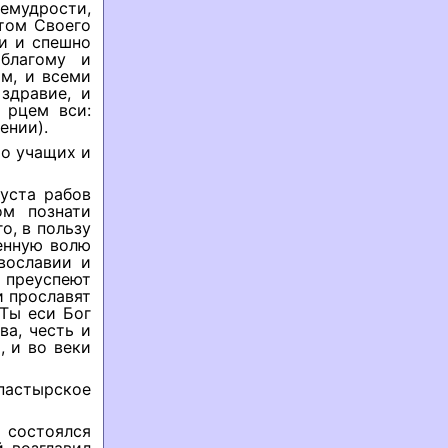
ремудрости,
етом Своего
ти и спешно
 благому и
м, и всеми
здравие, и
 рцем вси:
ении).
 о учащих и
 уста рабов
ом познати
о, в пользу
енную волю
вославии и
а преуспеют
и прославят
 Ты еси Бог
ва, честь и
, и во веки
пастырское
 состоялся