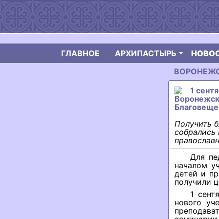
ГЛАВНОЕ
АРХИПАСТЫРЬ
НОВО
ВОРОНЕЖСК
1 сент
Воронежск
Благовеще
Получить б
собрались 
православн
Для пе
началом у
детей и п
получили ц
1 сент
нового уч
преподава