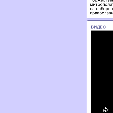
торжестве
митрополит
на соборн
православн
ВИДЕО