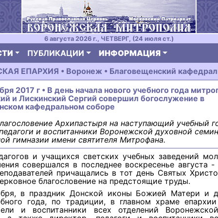
6 августа 2026 г., ЧЕТВЕРГ, (24 июля ст.)
СТИ
ПУБЛИКАЦИИ
ИНФОРМАЦИЯ
АЯ ЕПАРХИЯ • Воронеж • Благовещенский кафедрал
ября 2017 г • В день начала нового учебного года митр
ий и Лискинский Сергий совершил богослужение в
нском кафедральном соборе
лагословение Архипастыря на наступающий учебный г
педагоги и воспитанники Воронежской духовной семи
ой гимназии имени святителя Митрофана.
дагогов и учащихся светских учебных заведений мол
чения совершался в последнее воскресенье августа -
реподавателей причащались в тот день Святых Христо
ерковное благословение на предстоящие труды.
ября, в праздник Донской иконы Божией Матери и д
ебного года, по традиции, в главном храме епархии
тели и воспитанники всех отделений Воронежско