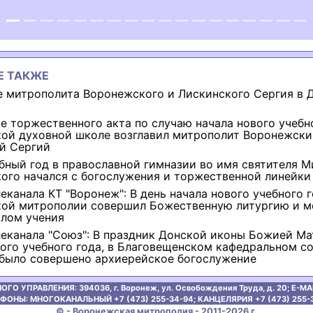
Е ТАКЖЕ
 митрополита Воронежского и Лискинского Сергия в 
е торжественного акта по случаю начала нового учебно
ой духовной школе возглавил митрополит Воронежски
й Сергий
бный год в православной гимназии во имя святителя 
ого начался с богослужения и торжественной линейки
канала КТ "Воронеж": В день начала нового учебного г
ой митрополии совершил Божественную литургию и м
алом учения
еканала "Союз": В праздник Донской иконы Божией Ма
вого учебного года, в Благовещенском кафедральном с
было совершено архиерейское богослужение
ОГО УПРАВЛЕНИЯ:
394036, г. Воронеж, ул. Освобождения Труда, д. 20;
E-MAI
ФОНЫ: МНОГОКАНАЛЬНЫЙ +7 (473) 255-34-94;
КАНЦЕЛЯРИЯ +7 (473) 255-
© - Воронежская митрополия - 2011-2026 г.