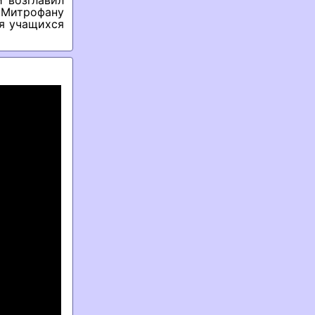
 возглавил
. Митрофану
я учащихся