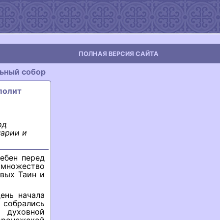
ПОЛНАЯ ВЕРСИЯ САЙТА
ьный собор
ополит
од
нарии и
ебен перед
 множество
вых Таин и
ень начала
 собрались
й духовной