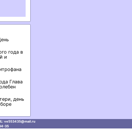
День
го года в
й и
Митрофана
ода Глава
олебен
тери, день
оборе
L: ve553435@mаil.ru
34-35