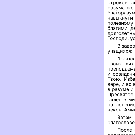
отроков си
разума же 
благоразум
навыкнути
полезному
благими д
долголетн
Господи, у
В заве
учащихся:
"Госпо
Твоих сих
преподаема
и созидан
Твою. Изб
вере, и во
в разуме и
Пресвятое 
силен в ми
поклонение
веков. Амин
Затем 
благослове
После 