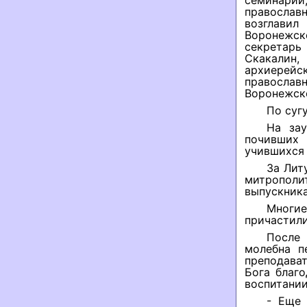
семинарии
правосла
возглави
Воронежск
секретарь
Скакалин
архиерейс
православ
Воронежск
По суг
На зау
почивших 
учившихся
За Лит
митрополи
выпускника
Многи
причастили
После
молебна п
преподават
Бога благ
воспитании
- Еще 