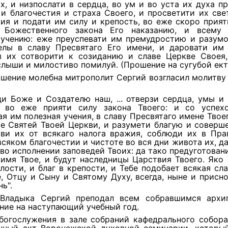
х, и низпослати в сердца, во ум и во уста их духа п
и благочестия и страха Своего, и просветити их св
ия и подати им силу и крепость, во еже скоро прия
 Божественного закона Его наказанию, и всему
 учению: еже преуспевати им премудростию и разумо
елы в славу Пресвятаго Его имени, и даровати им 
ы их сотворити к созиданию и славе Церкве Своея,
слыши и милостиво помилуй. (Прошение на сугубой ект
ршение молебна митрополит Сергий возгласил молитву
ди Боже и Создателю наш, ... отверзи сердца, умы и
 во еже прияти силу закона Твоего: и со успех
я им полезная учения, в славу Пресвятаго имене Твоег
ие Святей Твоей Церкви, и разумети благую и соверш
ави их от всякаго налога вражия, соблюди их в Пра
 всяком благочестии и чистоте во вся дни живота их, д
 во исполнении заповедей Твоих: да тако предуготован
имя Твое, и будут наследницы Царствия Твоего. Яко
лости, и благ в крепости, и Тебе подобает всякая сла
, Отцу и Сыну и Святому Духу, всегда, ныне и присно
ь".
Владыка Сергий преподал всем собравшимся архи
ние на наступающий учебный год.
богослужения в зале собраний кафедрального собора