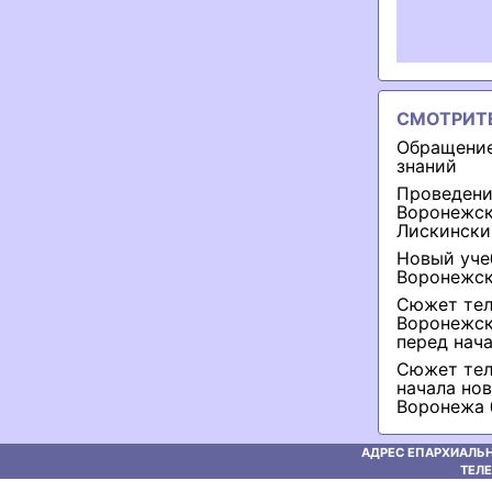
СМОТРИТ
Обращение
знаний
Проведени
Воронежск
Лискински
Новый уче
Воронежск
Сюжет теле
Воронежск
перед нач
Сюжет тел
начала но
Воронежа 
АДРЕС ЕПАРХИАЛЬН
ТЕЛЕ