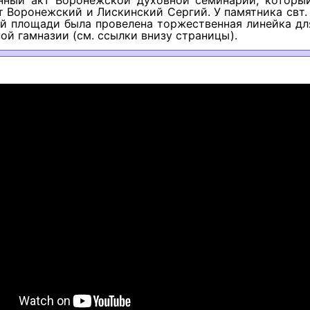
нный акт Воронежской духовной семинарии, который
 Воронежский и Лискинский Сергий. У памятника свт
ой площади была провелена торжественная линейка дл
ой гамназии (см. ссылки внизу страницы).