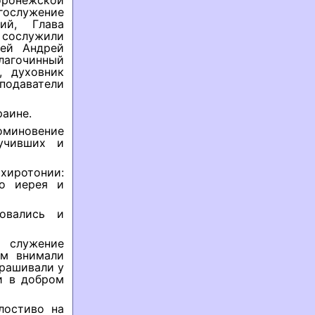
оронежской
ослужение
ий, Глава
 сослужили
рей Андрей
агочинный
, духовник
подаватели
раине.
оминовение
 учивших и
 хиротонии:
во иерея и
овались и
 служение
ом внимали
прашивали у
и в добром
лостиво на