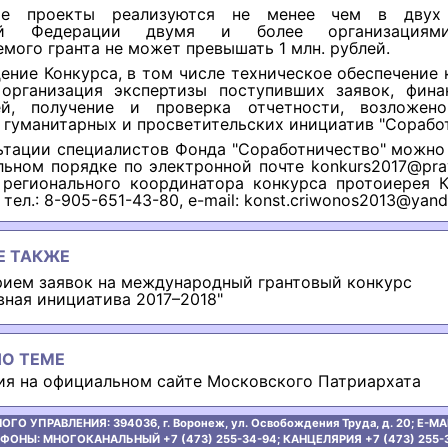
ые проекты реализуются не менее чем в двух 
ой Федерации двумя и более организациям
мого гранта не может превышать 1 млн. рублей.
ение Конкурса, в том числе техническое обеспечение
 организация экспертизы поступивших заявок, фина
ей, получение и проверка отчетности, возложе
гуманитарных и просветительских инициатив "Соработ
ьтации специалистов Фонда "Соработничество" можно
ьном порядке по электронной почте konkurs2017@prav
 регионального координатора конкурса протоиерея К
тел.: 8-905-651-43-80, e-mail: konst.criwonos2013@yand
Е ТАКЖЕ
рием заявок на международный грантовый конкурс
вная инициатива 2017–2018"
О ТЕМЕ
я на официальном сайте Московского Патриархата
ОГО УПРАВЛЕНИЯ:
394036, г. Воронеж, ул. Освобождения Труда, д. 20;
E-MAI
ФОНЫ: МНОГОКАНАЛЬНЫЙ +7 (473) 255-34-94;
КАНЦЕЛЯРИЯ +7 (473) 255-