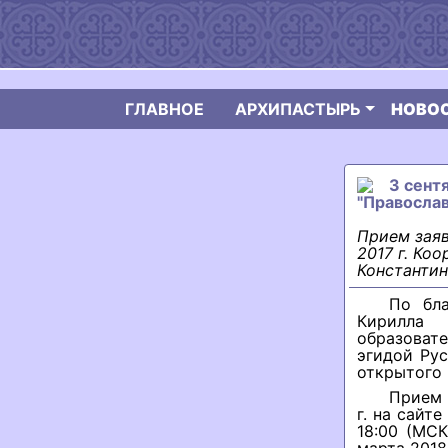
ГЛАВНОЕ
АРХИПАСТЫРЬ
НОВО
3 сент
"Православ
Прием заяв
2017 г. Ко
Константин
По бла
Кирилла 
образоват
эгидой Ру
открытого 
Прием 
г. на сайт
18:00 (МСК