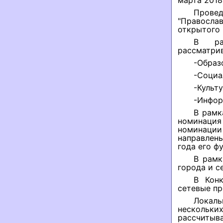
марта 2018 
Прове
"Правосла
открытого 
В рам
рассматри
-Образ
-Социа
-Культу
-Инфор
В рамк
номинация
номинации
направлены
года его ф
В рамк
города и с
В Конк
сетевые п
Локал
нескольк
рассчитыва