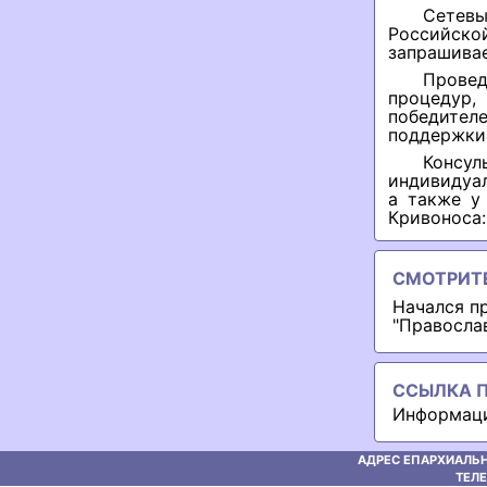
Сетев
Российск
запрашивае
Провед
процедур,
победител
поддержки 
Консул
индивидуал
а также у
Кривоноса: 
СМОТРИТ
Начался п
"Правосла
ССЫЛКА П
Информаци
АДРЕС ЕПАРХИАЛЬН
ТЕЛЕ