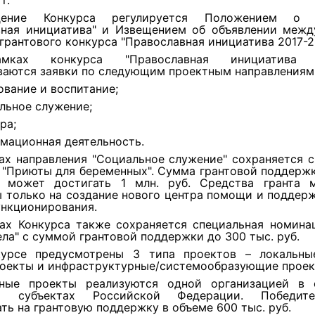
г.
дение Конкурса регулируется Положением о 
вная инициатива" и Извещением об объявлении межд
грантового конкурса "Православная инициатива 2017-2
ках конкурса "Православная инициатива 2
ваются заявки по следующим проектным направлениям
ование и воспитание;
льное служение;
ра;
мационная деятельность.
ах направления "Социальное служение" сохраняется 
 "Приюты для беременных". Сумма грантовой поддержк
 может достигать 1 млн. руб. Средства гранта 
 только на создание нового центра помощи и поддер
ункционирования.
ах Конкурса также сохраняется специальная номина
ела" с суммой грантовой поддержки до 300 тыс. руб.
урсе предусмотрены 3 типа проектов – локальны
роекты и инфраструктурные/системообразующие проек
ьные проекты реализуются одной организацией в
их субъектах Российской Федерации. Победит
ть на грантовую поддержку в объеме 600 тыс. руб.