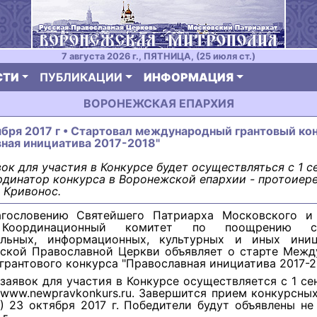
7 августа 2026 г., ПЯТНИЦА, (25 июля ст.)
СТИ
ПУБЛИКАЦИИ
ИНФОРМАЦИЯ
ВОРОНЕЖСКАЯ ЕПАРХИЯ
ября 2017 г • Стартовал международный грантовый ко
ная инициатива 2017-2018"
ок для участия в Конкурсе будет осуществляться с 1 с
ординатор конкурса в Воронежской епархии - протоиер
 Кривонос.
гословению Святейшего Патриарха Московского и
Координационный комитет по поощрению со
ельных, информационных, культурных и иных ини
сской Православной Церкви объявляет о старте Межд
грантового конкурса "Православная инициатива 2017-2
заявок для участия в Конкурсе осуществляется с 1 се
е www.newpravkonkurs.ru. Завершится прием конкурсных
) 23 октября 2017 г. Победители будут объявлены не