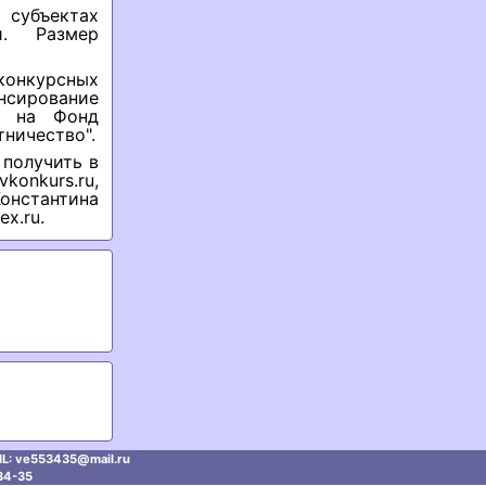
субъектах
и. Размер
 конкурсных
нсирование
но на Фонд
ничество".
 получить в
konkurs.ru,
онстантина
ex.ru.
L: ve553435@mаil.ru
34-35