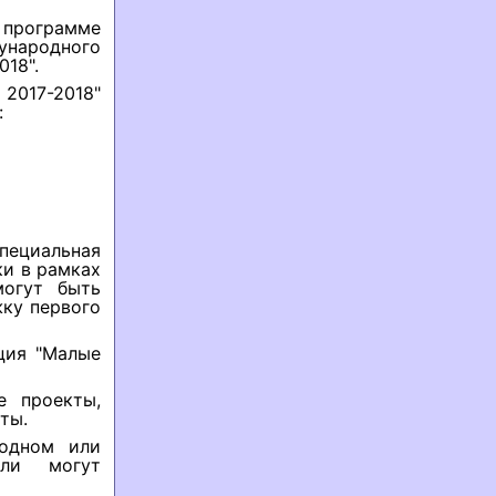
программе
ународного
018".
017-2018"
:
специальная
и в рамках
могут быть
жку первого
ция "Малые
е проекты,
ты.
 одном или
ели могут