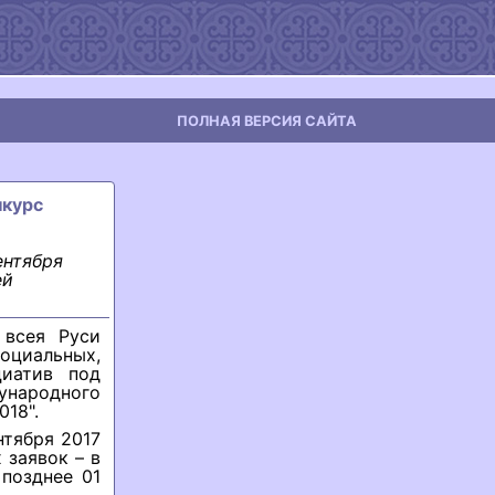
ПОЛНАЯ ВЕРСИЯ САЙТА
нкурс
ентября
ей
 всея Руси
циальных,
циатив под
ународного
018".
нтября 2017
 заявок – в
 позднее 01