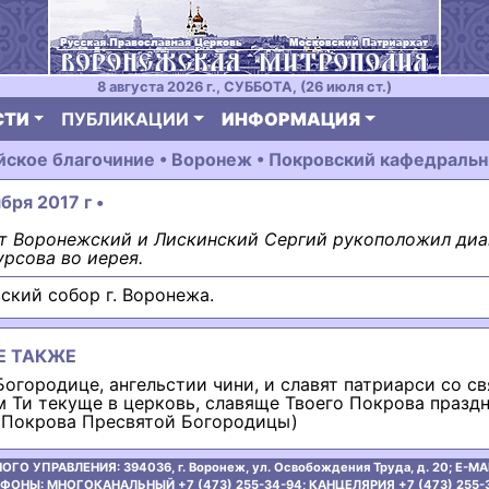
8 августа 2026 г., СУББОТА, (26 июля ст.)
СТИ
ПУБЛИКАЦИИ
ИНФОРМАЦИЯ
ское благочиние • Воронеж • Покровский кафедраль
бря 2017 г •
т Воронежский и Лискинский Сергий рукоположил диа
рсова во иерея.
ский собор г. Воронежа.
Е ТАКЖЕ
Богородице, ангельстии чини, и славят патриарси со св
м Ти текуще в церковь, славяще Твоего Покрова праздн
 Покрова Пресвятой Богородицы)
ОГО УПРАВЛЕНИЯ:
394036, г. Воронеж, ул. Освобождения Труда, д. 20;
E-MAI
ФОНЫ: МНОГОКАНАЛЬНЫЙ +7 (473) 255-34-94;
КАНЦЕЛЯРИЯ +7 (473) 255-