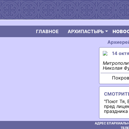
ГЛАВНОЕ
АРХИПАСТЫРЬ
НОВО
Архиерей
14 октя
Митрополи
Николая Фу
Покров
СМОТРИТ
"Поют Тя, 
пред лице
праздника
АДРЕС ЕПАРХИАЛЬН
ТЕЛЕ