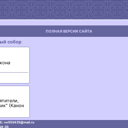
ПОЛНАЯ ВЕРСИЯ САЙТА
ный собор
кона
ятители,
ик" (Канон
L: ve553435@mаil.ru
34-35