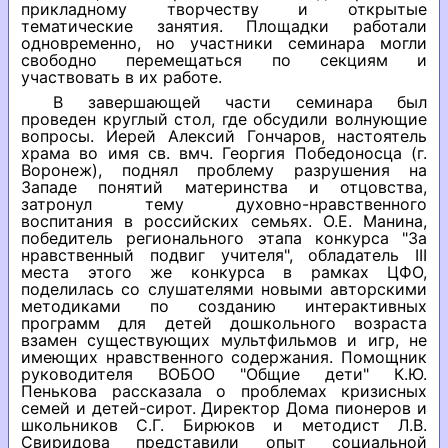
прикладному творчеству и открытые
тематические занятия. Площадки работали
одновременно, но участники семинара могли
свободно перемещаться по секциям и
участвовать в их работе.
В завершающей части семинара был
проведен круглый стол, где обсудили волнующие
вопросы. Иерей Алексий Гончаров, настоятель
храма во имя св. вмч. Георгия Победоносца (г.
Воронеж), поднял проблему разрушения на
Западе понятий материнства и отцовства,
затронул тему духовно-нравственного
воспитания в российских семьях. О.Е. Манина,
победитель регионального этапа конкурса "За
нравственный подвиг учителя", обладатель III
места этого же конкурса в рамках ЦФО,
поделилась со слушателями новыми авторскими
методиками по созданию интерактивных
программ для детей дошкольного возраста
взамен существующих мультфильмов и игр, не
имеющих нравственного содержания. Помощник
руководителя ВОБОО "Общие дети" К.Ю.
Пенькова рассказала о проблемах кризисных
семей и детей-сирот. Директор Дома пионеров и
школьников С.Г. Бирюков и методист Л.В.
Свиридова представили опыт социальной