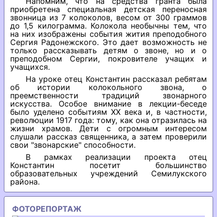
Напомним, что на средства гранта была
приобретена специальная детская переносная
звонница из 7 колоколов, весом от 300 граммов
до 1,5 килограмма. Колокола необычны тем, что
на них изображены события жития преподобного
Сергия Радонежского. Это дает возможность не
только рассказывать детям о звоне, но и о
преподобном Сергии, покровителе учащих и
учащихся.
На уроке отец Константин рассказал ребятам
об истории колокольного звона, о
преемственности традиций звонарного
искусства. Особое внимание в лекции-беседе
было уделено событиям XX века и, в частности,
революции 1917 года: тому, как она отразилась на
жизни храмов. Дети с огромным интересом
слушали рассказ священника, а затем проверили
свои "звонарские" способности.
В рамках реализации проекта отец
Константин посетит большинство
образовательных учреждений Семилукского
района.
ФОТОРЕПОРТАЖ