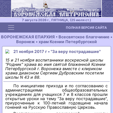
7 августа 2026 г., ПЯТНИЦА, (25 июля ст.)
Toggle navigation
ПОЛНАЯ ВЕРСИЯ САЙТА
ВОРОНЕЖСКАЯ ЕПАРХИЯ • Всесвятское благочиние •
Воронеж • храм Ксении Петербургской
21 ноября 2017 г • "За веру пострадавшие"
15 и 21 ноября воспитанники воскресной школы
"Родник" храма во имя святой блаженной Ксении
Петербургской г. Воронежа вместе с клириком
храма диаконом Сергием Дубровским посетили
школы N 43 и 88.
По инициативе прихода и по согласованию с
администрациями общеобразовательных
учреждениях для учащихся 7 и 8 классов прошли
открытые уроки на тему "За веру пострадавшие",
приуроченные к 100-летней годовщине начала
гонений на Русскую Православную Церковь.