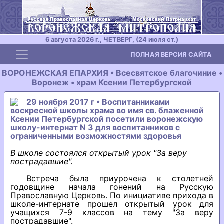
6 августа 2026 г., ЧЕТВЕРГ, (24 июля ст.)
Toggle navigation
ПОЛНАЯ ВЕРСИЯ САЙТА
ВОРОНЕЖСКАЯ ЕПАРХИЯ • Всесвятское благочиние •
Воронеж • храм Ксении Петербургской
29 ноября 2017 г • Воспитанниками
воскресной школы храма во имя св. блаженной
Ксении Петербургской посетили воронежскую
школу-интернат N 3 для воспитанников с
ограниченными возможностями здоровья
В школе состоялся открытый урок "За веру
пострадавшие".
Встреча была приурочена к столетней
годовщине начала гонений на Русскую
Православную Церковь. По инициативе прихода в
школе-интернате прошел открытый урок для
учащихся 7-9 классов на тему "За веру
пострадавшие".