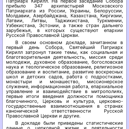
Патриарх Кирилл. На первое заседание Собора
прибыло 347 архипастырей Московского
Патриархата из России, Украины, Белоруссии,
Молдавии, Азербайджана, Казахстана, Киргизии,
Латвии, Литвы, Таджикистана, Туркмении,
Узбекистана, Эстонии, а также стран дальнего
зарубежья, в которых существуют епархии
Русской Православной Церкви.
В своем основном докладе, зачитанном в
первый день Собора, Святейший Патриарх
Кирилл затронул такие темы, как социальная и
благотворительная деятельность, миссия среди
молодежи, духовное образование, богословская
наука и теологическое образование, религиозное
образование и воспитание, развитие воскресных
школ и детских садов, работа с подростками,
монастыри и монашество, миссионерское
служение, информационная работа, епархиальное
управление и взаимодействие в митрополиях,
первые итоги введения должности помощника
благочинного, Церковь и культура, церковно-
государственные взаимоотношения в странах
канонической ответственности Русской
Православной Церкви и другие.
В докладе были приведены статистические
данные о церковной жизни и деятельности