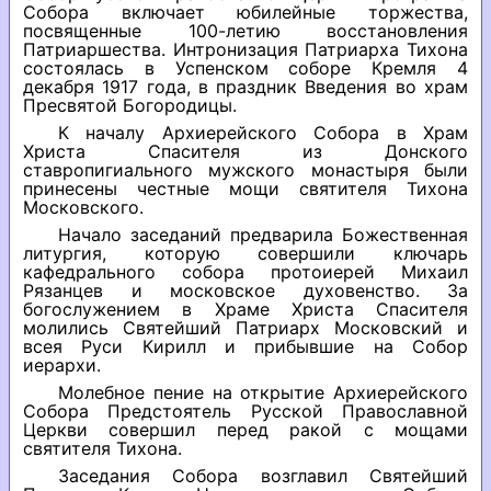
Собора включает юбилейные торжества,
посвященные 100-летию восстановления
Патриаршества. Интронизация Патриарха Тихона
состоялась в Успенском соборе Кремля 4
декабря 1917 года, в праздник Введения во храм
Пресвятой Богородицы.
К началу Архиерейского Собора в Храм
Христа Спасителя из Донского
ставропигиального мужского монастыря были
принесены честные мощи святителя Тихона
Московского.
Начало заседаний предварила Божественная
литургия, которую совершили ключарь
кафедрального собора протоиерей Михаил
Рязанцев и московское духовенство. За
богослужением в Храме Христа Спасителя
молились Святейший Патриарх Московский и
всея Руси Кирилл и прибывшие на Собор
иерархи.
Молебное пение на открытие Архиерейского
Собора Предстоятель Русской Православной
Церкви совершил перед ракой с мощами
святителя Тихона.
Заседания Собора возглавил Святейший