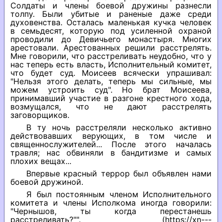
Солдаты и члены боевой дружины разнесли
толпу. Были убитые и раненые даже среди
духовенства. Осталась маленькая кучка человек
в семьдесят, которую под усиленной охраной
проводили до Девичьего монастыря. Многих
арестовали. Арестованных решили расстрелять.
Мне говорили, что расстреливать неудобно, что у
нас теперь есть власть, Исполнительный комитет,
что будет суд. Моисеев всячески упрашивал:
"Нельзя этого делать, теперь мы сильные, мы
можем устроить суд". Но брат Моисеева,
принимавший участие в разгоне крестного хода,
возмущался, что не дают расстрелять
заговорщиков.
В ту ночь расстреляли несколько активно
действовавших верующих, в том числе и
священнослужителей... После этого началась
травля; нас обвиняли в бандитизме и самых
плохих вещах...
Впервые красный террор был объявлен нами
боевой дружиной.
Я был постоянным членом Исполнительного
комитета и члены Исполкома иногда говорили:
"Чернышов, ты когда перестанешь
расстреливать?"". (https://xn---