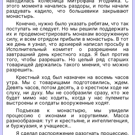
находилась колесница Митрофана Угодника. С
этого момента начались раздоры, и попы начали
раздувать кадило, что большевики закрывают
монастырь.
Конечно, нужно было указать ребятам, что так
поступать не следует. Но мы решили поддержать
их и продемонстрировать монахам вооруженную
силу, и всем отрядом прибыли в монастырь. В тот
же день я узнал, что архиерей написал просьбу в
Исполнительный комитет о разрешении на
завтрашний день крестного хода. Я был против
того, чтобы разрешать. Но целый ряд старших
товарищей держались такого мнения, что можно
разрешить.
Крестный ход был назначен на восемь часов
утра. Мы с товарищами подготовились, ждем.
Девять часов, потом десять, а о крестном ходе ни
слуху, ни духу. Мы не сообразили сразу, кто же
будет мимо нас ходить, когда у нас пулеметы
выстроены и солдаты вооруженные ходят.
Подъехав к монастырю, мы увидели
процессию с иконами и хоругвиями. Масса
разнообразная: тут и крестьяне, и интеллигенция,
и буржуазия, и учащиеся...
Я сделал распоряжение разогнать процессию.