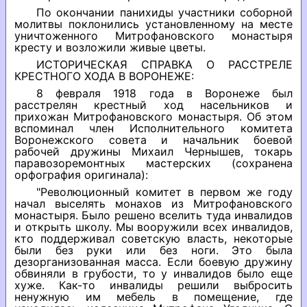
По окончании панихиды участники соборной
молитвы поклонились установленному на месте
уничтоженного Митрофановского монастыря
кресту и возложили живые цветы.
ИСТОРИЧЕСКАЯ СПРАВКА О РАССТРЕЛЕ
КРЕСТНОГО ХОДА В ВОРОНЕЖЕ:
8 февраля 1918 года в Воронеже был
расстрелян крестный ход насельников и
прихожан Митрофановского монастыря. Об этом
вспоминал член Исполнительного комитета
Воронежского совета и начальник боевой
рабочей дружины Михаил Чернышев, токарь
паравозоремонтных мастерских (сохранена
орфография оригинала):
"Революционный комитет в первом же году
начал выселять монахов из Митрофановского
монастыря. Было решено вселить туда инвалидов
и открыть школу. Мы вооружили всех инвалидов,
кто поддерживал советскую власть, некоторые
были без руки или без ноги. Это была
дезорганизованная масса. Если боевую дружину
обвиняли в грубости, то у инвалидов было еще
хуже. Как-то инвалиды решили выбросить
ненужную им мебель в помещение, где