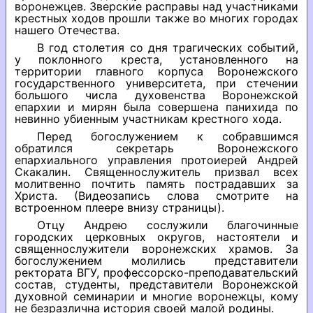
воронежцев. Зверские расправы над участниками
крестных ходов прошли также во многих городах
нашего Отечества.
В год столетия со дня трагических событий,
у поклонного креста, установленного на
территории главного корпуса Воронежского
государственного университета, при стечении
большого числа духовенства Воронежской
епархии и мирян была совершена панихида по
невинно убиенным участникам крестного хода.
Перед богослужением к собравшимся
обратился секретарь Воронежского
епархиального управления протоиерей Андрей
Скакалин. Священнослужитель призвал всех
молитвенно почтить память пострадавших за
Христа. (Видеозапись слова смотрите на
встроенном плеере внизу страницы).
Отцу Андрею сослужили благочинные
городских церковных округов, настоятели и
священнослужители воронежских храмов. За
богослужением молились представители
ректората ВГУ, профессорско-преподавательский
состав, студенты, представители Воронежской
духовной семинарии и многие воронежцы, кому
не безразлична история своей малой родины.