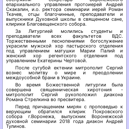
епархиального управления протоиерей Андрей
Скакалин, и.о. ректора семинарии иерей Роман
Ткачев, отцы благочинные, преподаватели и
выпускники Духовной школы в священном сане,
клирики Благовещенского собора.
За Литургией молились студенты и
преподаватели всех факультетов ВДС.
Торжественными песнопениями богослужение
украсили мужской хор пастырского отделения
под управлением матушки Марии Палий и
женский хор регентского отделения под
управлением Екатерины Чертовой.
После сугубой ектении митрополит Сергий
вознес молитву о мире и преодолении
междоусобной брани в Украине.
Во время Божественной литургии была
совершена священническая хиротония -
митрополит Сергий рукоположил диакона
Романа Стрелкина во пресвитера.
Перед причащением мирян с проповедью к
верующим обратился клирик Покровского
собора г.Воронежа, выпускник Воронежской
духовной семинарии 2018 года диакон Андрей
Тулинов.