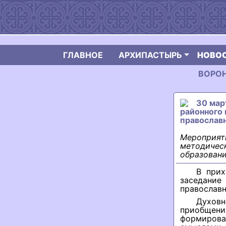
ГЛАВНОЕ
АРХИПАСТЫРЬ
НОВО
ВОРОН
30 мар
районного
православ
Мероприяти
методическ
образовани
В прих
заседани
православн
Духов
приобщен
формирова