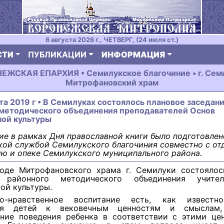
6 августа 2026 г., ЧЕТВЕРГ, (24 июля ст.)
СТИ
ПУБЛИКАЦИИ
ИНФОРМАЦИЯ
ЕЖСКАЯ ЕПАРХИЯ • Семилукское благочиние • г. Семи
Митрофановский храм
та 2019 г • В Семилуках состоялось плановое заседан
 методического объединения преподавателей Основ
ной культуры
е в рамках Дня православной книги было подготовлен
ой службой Семилукского благочиния совместно с от
ю и опеке Семилукского муниципального района.
оде Митрофановского храма г. Семилуки состоялос
е районного методического объединения учите
ой культуры.
но-нравственное воспитание есть, как известно
ия детей к вековечным ценностям и смыслам
ние поведения ребенка в соответствии с этими це