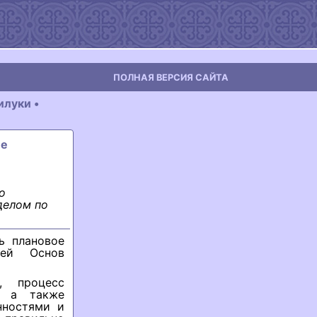
ПОЛНАЯ ВЕРСИЯ САЙТА
луки •
ие
о
делом по
ь плановое
лей Основ
, процесс
, а также
нностями и