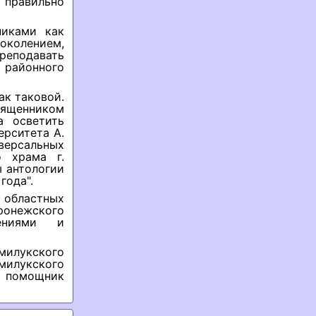
правильно
никами как
поколением,
реподавать
 районного
ак таковой.
ященником
а осветить
ерситета А.
версальных
о храма г.
 антологии
года".
 областных
ронежского
лениями и
милукского
милукского
 помощник