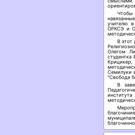
смыслами
ориентиров
Чтобы 
навязанные
учителю в
ОРКСЭ и О
методическ
В этот
Религиоз
Олегом Ли
студентка 
Крицикер,
методичес
Семилуки 
"Свобода б
В заве
Педагогич
институт
методичес
Меропр
благочини
муниципа
благочинно