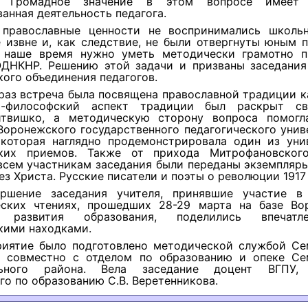
. Громадное значение в этом вопросе имеет 
анная деятельность педагога.
православные ценности не воспринимались школь
 извне и, как следствие, не были отвергнуты юным 
 наше время нужно уметь методически грамотно п
ДНКНР. Решению этой задачи и призваны заседания
ого объединения педагогов.
 раз встреча была посвящена православной традиции к
но-философский аспект традиции был раскрыт св
твишко, а методическую сторону вопроса помогл
Воронежского государственного педагогического унив
 которая наглядно продемонстрировала один из уни
ких приемов. Также от прихода Митрофановског
всем участникам заседания были переданы экземпляры
ез Христа. Русские писатели и поэты о революции 1917 
ршение заседания учителя, принявшие участие в
еских чтениях, прошедших 28-29 марта на базе Во
а развития образования, поделились впечат
кими находками.
иятие было подготовлено методической службой Се
я совместно с отделом по образованию и опеке Се
льного района. Вела заседание доцент ВГПУ,
го по образованию С.В. Веретенникова.