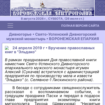
8 августа 2026 г., СУББОТА, (26 июля ст.)
Toggle navigation
ПОЛНАЯ ВЕРСИЯ САЙТА
Дивногорье • Свято-Успенский Дивногорский
мужской монастырь • ВОРОНЕЖСКАЯ ЕПАРХИЯ
24 апреля 2019 г • Вручение православных
книг в "Эльдако"
В рамках празднования Дня православной книги
наместник Свято-Успенского Дивногорского
епархиального мужского монастыря игумен
Алексий (Сукачев) встретился с администрацией
предприятия по производству мела и извести
"Эльдако" (с. Селявное-1 Лискинского района).
В беседе с сотрудниками священнослужитель
рассказал о воспоминаемом событии, о
грядущем празднике Пасхи и передал в подарок
главе предприятия экземпляры книги
митрополита Тихона (Шевкунова) "Несвятые