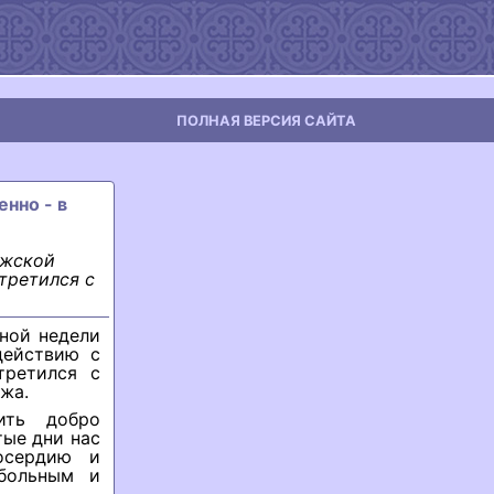
ПОЛНАЯ ВЕРСИЯ САЙТА
енно - в
ежской
третился с
ьной недели
действию с
третился с
жа.
ить добро
тые дни нас
осердию и
больным и