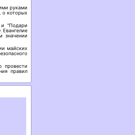
оими руками
, о которых
 и "Подари
 Евангелие
м значении
ии майских
езопасного
о провести
ния правил