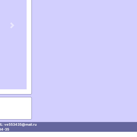
Next
L: ve553435@mаil.ru
34-35