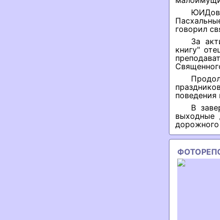
малоимущим
ЮИДовц
Пасхальные
говорил св
За акт
книгу" от
преподава
Священног
Продол
празднико
поведения 
В заве
выходные 
дорожного
ФОТОРЕП