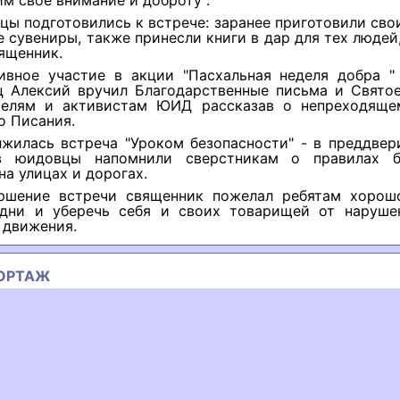
 свое внимание и доброту".
ы подготовились к встрече: заранее приготовили св
 сувениры, также принесли книги в дар для тех людей
ященник.
ивное участие в акции "Пасхальная неделя добра "
ец Алексий вручил Благодарственные письма и Святое
телям и активистам ЮИД рассказав о непреходяще
о Писания.
жилась встреча "Уроком безопасности" - в преддвер
в юидовцы напомнили сверстникам о правилах б
на улицах и дорогах.
ршение встречи священник пожелал ребятам хорош
дни и уберечь себя и своих товарищей от наруше
 движения.
ОРТАЖ