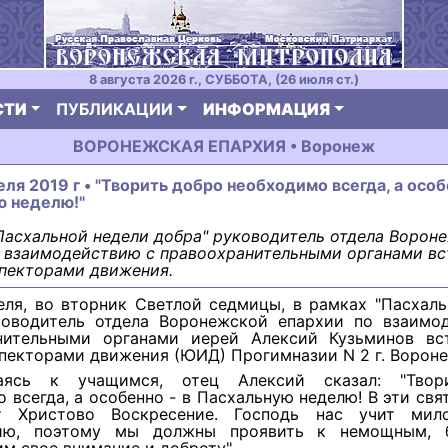
8 августа 2026 г., СУББОТА, (26 июля ст.)
СТИ
ПУБЛИКАЦИИ
ИНФОРМАЦИЯ
ВОРОНЕЖСКАЯ ЕПАРХИЯ • Воронеж
еля 2019 г • "Творить добро необходимо всегда, а особ
ю неделю!"
Пасхальной недели добра" руководитель отдела Ворон
 взаимодействию с правоохранительными органами вс
пекторами движения.
еля, во вторник Светлой седмицы, в рамках "Пасхал
ководитель отдела Воронежской епархии по взаимо
нительными органами иерей Алексий Кузьминов вс
пекторами движения (ЮИД) Прогимназии N 2 г. Вороне
аясь к учащимся, отец Алексий сказал: "Твор
 всегда, а особенно - в Пасхальную неделю! В эти свя
ет Христово Воскресение. Господь нас учит мил
нию, поэтому мы должны проявить к немощным, 