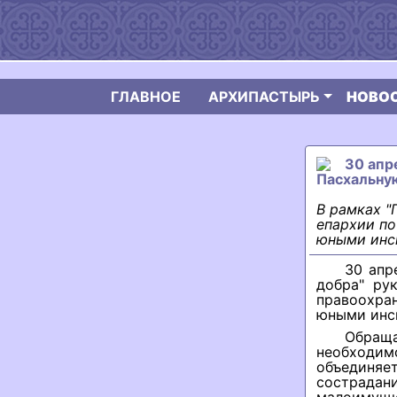
ГЛАВНОЕ
АРХИПАСТЫРЬ
НОВО
30 апр
Пасхальну
В рамках "
епархии по
юными инс
30 апр
добра" ру
правоохра
юными инс
Обращ
необходимо
объединя
сострада