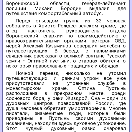
Воронежской области, генерал-лейтенант
полиции Михаил Бородин выделил для
путешествия комфортабельный автобус.
Перед отъездом группа из 32 человек
собрались в Христо-Рождественском храме, где
отец настоятель, руководитель отдела
Воронежской епархии по взаимодействию с
правоохранительными органами, ветеран ОВД,
иерей Алексий Кузьминов совершил молебен о
путешествующих. В беседе с паломниками
священник рассказал о великой святыне Русской
земли - Оптиной пустыни, о старцах обители, о
некоторых православных традициях и обрядах.
Ночной переезд нисколько не утомил
путешествующих, и ранним утром все уже
присутствовали на утренней службе в
монастырском храме. Оптина Пустынь
расположена в прекрасном месте, среди
соснового бора, у реки Жиздрой. Она – один из
духовных центров православной России, где
душа человека обретает умиротворение. Многие
писатели, знаменитые люди, которые были
приводимы в Пустынь своими духовными
исканиями, находили здесь духовное успокоение.
Этот чудный духовный оазис очаровал