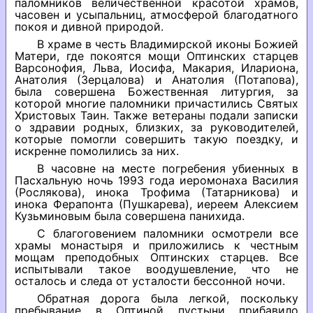
паломников величественной красотой храмов,
часовен и усыпальниц, атмосферой благодатного
покоя и дивной природой.
В храме в честь Владимирской иконы Божией
Матери, где покоятся мощи Оптинских старцев
Варсонофия, Льва, Иосифа, Макария, Илариона,
Анатолия (Зерцалова) и Анатолия (Потапова),
была совершена Божественная литургия, за
которой многие паломники причастились Святых
Христовых Таин. Также ветераны подали записки
о здравии родных, близких, за руководителей,
которые помогли совершить такую поездку, и
искренне помолились за них.
В часовне на месте погребения убиенных в
Пасхальную ночь 1993 года иеромонаха Василия
(Рослякова), инока Трофима (Татарникова) и
инока Ферапонта (Пушкарева), иереем Алексием
Кузьминовым была совершена панихида.
С благоговением паломники осмотрели все
храмы монастыря и приложились к честным
мощам преподобных Оптинских старцев. Все
испытывали такое воодушевление, что не
осталось и следа от усталости бессонной ночи.
Обратная дорога была легкой, поскольку
пребывание в Оптиной пустыни прибавило