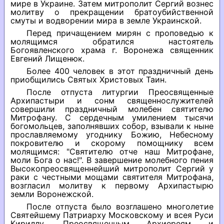
мире в Украине. Затем митрополит Сергий вознес
молитву о прекращении братоубийственной
смуты и водворении мира в земле Украинской.
Перед причащением мирян с проповедью к
молящимся обратился настоятель
Богоявленского храма г. Воронежа священник
Евгений Лищенюк.
Более 400 человек в этот праздничный день
приобщились Святых Христовых Таин.
После отпуста литургии Преосвященные
Архипастыри и сонм священнослужителей
совершили праздничный молебен святителю
Митрофану. С сердечным умилением тысячи
богомольцев, заполнявших собор, взывали к ныне
прославляемому угоднику Божию, Небесному
покровителю и скорому помощнику всем
молящимся: "Святителю отче наш Митрофане,
моли Бога о нас!". В завершение молебного пения
Высокопреосвященнейший митрополит Сергий у
раки с честными мощами святителя Митрофана,
возгласил молитву к первому Архипастырю
земли Воронежской.
После отпуста было возглашено многолетие
Святейшему Патриарху Московскому и всея Руси
Кириллу, Преосвященным Архиереям и