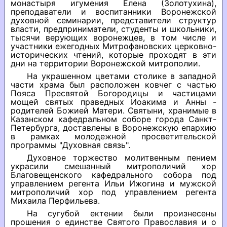
монастыря игумения Елена (Золотухина),
преподаватели и воспитанники Воронежской
духовной семинарии, представители структур
власти, предприниматели, студенты и школьники,
тысячи верующих воронежцев, в том числе и
участники ежегодных Митрофановских церковно-
исторических чтений, которые проходят в эти
дни на территории Воронежской митрополии.
На украшенном цветами столике в западной
части храма был расположен ковчег с частью
Пояса Пресвятой Богородицы и частицами
мощей святых праведных Иоакима и Анны -
родителей Божией Матери. Святыни, хранимые в
Казанском кафедральном соборе города Санкт-
Петербурга, доставлены в Воронежскую епархию
в рамках молодежной просветительской
программы "Духовная связь".
Духовное торжество молитвенным пением
украсили смешанный митрополичий хор
Благовещенского кафедрального собора под
управлением регента Ильи Ижогина и мужской
митрополичий хор под управлением регента
Михаила Перфильева.
На сугубой ектении были произнесены
прошения о единстве Святого Православия и о