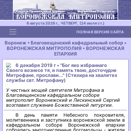
6 августа 2026 г., ЧЕТВЕРГ, (24 июля ст.)
Toggle navigation
ПОЛНАЯ ВЕРСИЯ САЙТА
Воронеж • Благовещенский кафедральный собор •
ВОРОНЕЖСКАЯ МИТРОПОЛИЯ • ВОРОНЕЖСКАЯ
ЕПАРХИЯ
6 декабря 2019 г • "Бог яко избраннаго
Своего вознесе тя, и память твою, досточудне
Митрофане, прослави..." (Стихира на хвалитех
службы свт. Митрофану)
У честных мощей святителя Митрофана в
Благовещенском кафедральном соборе
митрополит Воронежский и Лискинский Сергий
возглавил служение Божественной литургии.
В день памяти Небесного покровителя,
молитвенника и заступника воронежской земли в
кафедральном соборе Воронежской епархии
собрались многочисленные богомольцы - жители