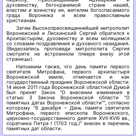
духовенству, богохранимой стране нашей,
властем и воинству ея, жителям богоспасаемого
града Воронежа и всем православным
христианам.
Затем Высокопреосвященнейший митрополит
Воронежский и Лискинский Сергий обратился к
Архипастырям, духовенству и всем молящимся
со словами поздравления и духовного назидания.
(Видеозапись проповеди митрополита Сергия
смотрите на встроенном плеере внизу этой
страницы).
Напомним также, что день памяти первого
святителя Митрофана, первого архипастыря
Воронежской земли, отмечается и как
государственный праздник Воронежской области:
14 июня 2011 года Воронежской областной Думой
был принят Закон "О внесении изменения в
статью 3 Закона Воронежской области "О
памятных датах Воронежской области"", согласно
которому "6 декабря – День памяти святителя
Митрофана, первого епископа Воронежского,
церковно-государственного деятеля XVII-XVIII вв.,
соратника Петра I (1703 год.)" внесен в перечень
памятных дат области.