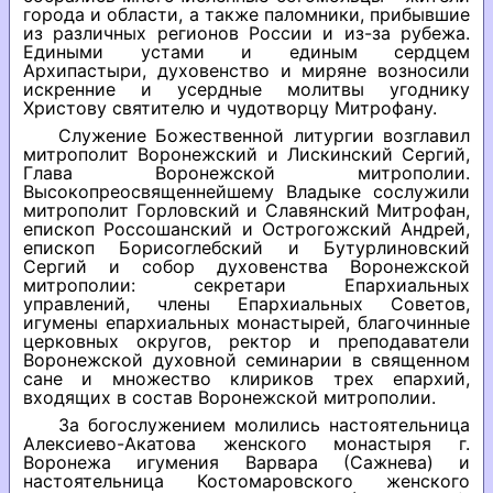
города и области, а также паломники, прибывшие
из различных регионов России и из-за рубежа.
Едиными устами и единым сердцем
Архипастыри, духовенство и миряне возносили
искренние и усердные молитвы угоднику
Христову святителю и чудотворцу Митрофану.
Служение Божественной литургии возглавил
митрополит Воронежский и Лискинский Сергий,
Глава Воронежской митрополии.
Высокопреосвященнейшему Владыке сослужили
митрополит Горловский и Славянский Митрофан,
епископ Россошанский и Острогожский Андрей,
епископ Борисоглебский и Бутурлиновский
Сергий и собор духовенства Воронежской
митрополии: секретари Епархиальных
управлений, члены Епархиальных Советов,
игумены епархиальных монастырей, благочинные
церковных округов, ректор и преподаватели
Воронежской духовной семинарии в священном
сане и множество клириков трех епархий,
входящих в состав Воронежской митрополии.
За богослужением молились настоятельница
Алексиево-Акатова женского монастыря г.
Воронежа игумения Варвара (Сажнева) и
настоятельница Костомаровского женского