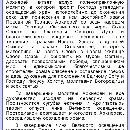
Архиерей читает вслух коленопреклонную
молитву, в которой просит Господа утвердить
освящаемый храм непоколебимо до скончания
века для принесения в нем достойной хвалы
Пресвятой Троице. Архиерей со всем народом
молит Господа, обновившего нас через Сына
Своего по благодати Святого Духа и
благоволившего издревле обновлять Свое
творение образами Нового Завета в древней
Скинии и храме Соломонове, воззреть
милостиво на рабов Своих в новом жилище
Своей Славы и обновить их Духом Святым,
даровать православным победы, священникам
мир и единомыслие, благочестивым же
строителям храма спасение и оставление грехов
и дары духовные для поклонения Единому Богу и
Господу Иисусу Христу, молитвами Богородицы
и всех святых.
По завершении молитвы Архиерей и все
духовенство исходят на середину храма.
Произносится сугубая ектения и Архипастырь
творит отпуст чина Великого освящения.
Протодиакон возглашает многолетие Архиерею,
совершившему освящение храма.
В завершение чина Великого освящения