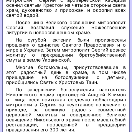
митрополит Сергий с архиерейской кафедры
осенил святым Крестом на четыре стороны света
храм, духовенство и прихожан, и окропил всех
святой водой.
После чина Великого освящения митрополит
Сергий возглавил служение Божественной
литургии в новоосвященном храме.
На сугубой ектении были произнесены
прошения о единстве Святого Православия и о
мире в Украине. Затем митрополит Сергий вознес
молитву о прекращении братоубийственной
смуты в земле Украинской.
Многие богомольцы, присутствовавшие в
этот радостный день в храме, в том числе
пришедшие на богослужение с детьми,
приобщились Святых Христовых Таин.
По завершении богослужения настоятель
Никольского храма протоиерей Андрей Климов
от лица всех прихожан сердечно поблагодарил
митрополита Сергия за неустанное попечение о
приходе, за великую радость совместной
церковной молитвы и совершенное Великое
освящение Никольского храма после масштабной
реставрации, проведенной в преддверии
празднования его 300-летия.