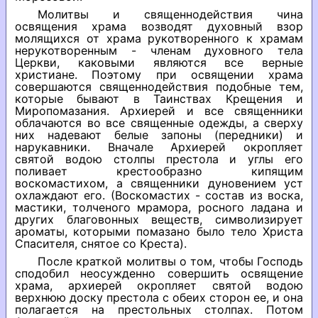
Молитвы и священнодействия чина
освящения храма возводят духовный взор
молящихся от храма рукотворенного к храмам
нерукотворенным - членам духовного тела
Церкви, каковыми являются все верные
христиане. Поэтому при освящении храма
совершаются священнодействия подобные тем,
которые бывают в Таинствах Крещения и
Миропомазания. Архиерей и все священники
облачаются во все священные одежды, а сверху
них надевают белые запоны (передники) и
нарукавники. Вначале Архиерей окропляет
святой водою столпы престола и углы его
поливает крестообразно кипящим
воскомастихом, а священники дуновением уст
охлаждают его. (Воскомастих - состав из воска,
мастики, толченого мрамора, росного ладана и
других благовонных веществ, символизирует
ароматы, которыми помазано было тело Христа
Спасителя, снятое со Креста).
После краткой молитвы о том, чтобы Господь
сподобил неосужденно совершить освящение
храма, архиерей окропляет святой водою
верхнюю доску престола с обеих сторон ее, и она
полагается на престольных столпах. Потом