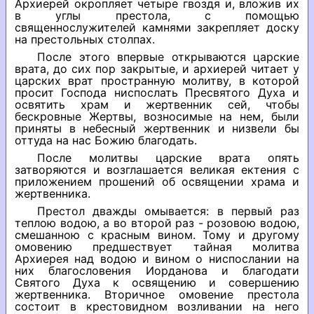
Архиерей окропляет четыре гвоздя и, вложив их
в углы престола, с помощью
священнослужителей камнями закрепляет доску
на престольных столпах.
После этого впервые открываются царские
врата, до сих пор закрытые, и архиерей читает у
царских врат пространную молитву, в которой
просит Господа ниспослать Пресвятого Духа и
освятить храм и жертвенник сей, чтобы
бескровные Жертвы, возносимые на нем, были
приняты в небесный жертвенник и низвели бы
оттуда на нас Божию благодать.
После молитвы царские врата опять
затворяются и возглашается великая ектения с
приложением прошений об освящении храма и
жертвенника.
Престол дважды омывается: в первый раз
теплою водою, а во второй раз - розовою водою,
смешанною с красным вином. Тому и другому
омовению предшествует тайная молитва
Архиерея над водою и вином о ниспослании на
них благословения Иорданова и благодати
Святого Духа к освящению и совершению
жертвенника. Вторичное омовение престола
состоит в крестовидном возливании на него