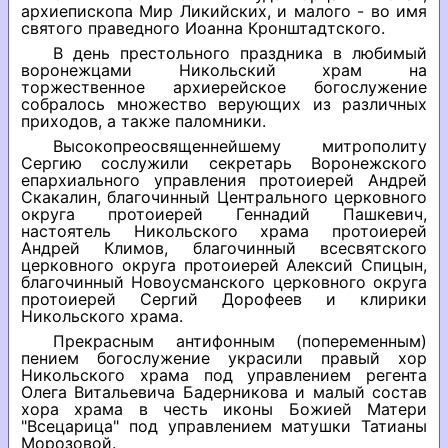
архиепископа Мир Ликийских, и малого - во имя
святого праведного Иоанна Кронштадтского.
В день престольного праздника в любимый
воронежцами Никольский храм на
торжественное архиерейское богослужение
собралось множество верующих из различных
приходов, а также паломники.
Высокопреосвященнейшему митрополиту
Сергию сослужили секретарь Воронежского
епархиального управления протоиерей Андрей
Скакалин, благочинный Центрального церковного
округа протоиерей Геннадий Пашкевич,
настоятель Никольского храма протоиерей
Андрей Климов, благочинный всесвятского
церковного округа протоиерей Алексий Спицын,
благочинный Новоусманского церковного округа
протоиерей Сергий Дорофеев и клирики
Никольского храма.
Прекрасным антифонным (попеременным)
пением богослужение украсили правый хор
Никольского храма под управлением регента
Олега Витальевича Бадерникова и малый состав
хора храма в честь иконы Божией Матери
"Всецарица" под управлением матушки Татианы
Морозовой.