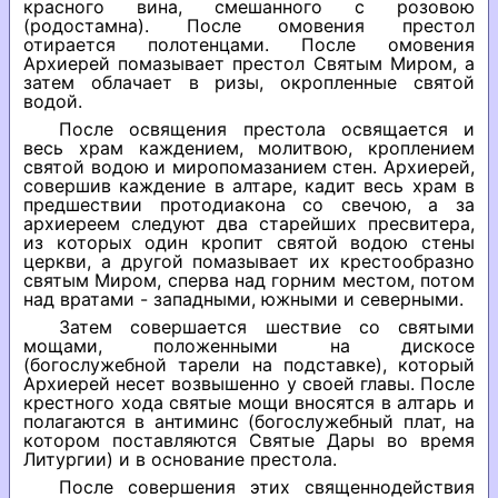
красного вина, смешанного с розовою
(родостамна). После омовения престол
отирается полотенцами. После омовения
Архиерей помазывает престол Святым Миром, а
затем облачает в ризы, окропленные святой
водой.
После освящения престола освящается и
весь храм каждением, молитвою, кроплением
святой водою и миропомазанием стен. Архиерей,
совершив каждение в алтаре, кадит весь храм в
предшествии протодиакона со свечою, а за
архиереем следуют два старейших пресвитера,
из которых один кропит святой водою стены
церкви, а другой помазывает их крестообразно
святым Миром, сперва над горним местом, потом
над вратами - западными, южными и северными.
Затем совершается шествие со святыми
мощами, положенными на дискосе
(богослужебной тарели на подставке), который
Архиерей несет возвышенно у своей главы. После
крестного хода святые мощи вносятся в алтарь и
полагаются в антиминс (богослужебный плат, на
котором поставляются Святые Дары во время
Литургии) и в основание престола.
После совершения этих священнодействия