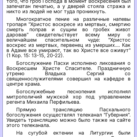
того, что гроб Господа в момент Воскресения был
запечатан печатью, а у дверей стояла стража и
никто из людей не мог туда проникнуть.
Многократное пение на различные напевы
тропаря "Христос воскресе из мертвых, смертию
смерть поправ и сущим во гробех живот
даровав" свидетельствует всему миру о
величайшем спасительном чуде: "Христос
воскрес из мертвых, первенец из умерших.... Как
в Адаме все умирают, так во Христе все оживут"
(1 Кор. 15: 13-15, 20-22).
Богослужение Пасхи исполнено ликования о
Воскресшем Христе Спасителе. Праздничную
утреню Владыка Сергий со
священнослужителями совершил на кафедре в
центре храма.
Богослужебные песнопения исполнял
митрополичий мужской хор под управлением
регента Михаила Перфильева.
Прямую трансляцию Пасхального
богослужения осуществлял телеканал "Губерния".
Увидеть трансляцию можно было также на сайте
этого телеканала.
На сугубой ектении на Литургии были