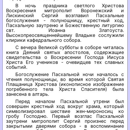
В ночь праздника светлого Христова
Воскресения митрополит Воронежский и
Лискинский Сергий возглавил Пасхальные
богослужения - полунощницу, крестный ход,
Пасхальную заутреню и Божественную литургию
свт. Иоанна Златоуста.
Высокопреосвященнейшему Владыке сослужили
клирики кафедрального собора.
С вечера Великой субботы в соборе читалась
книга Деяний святых апостолов, содержащие
свидетельства о Воскресении Господа Иисуса
Христа Его учеников - очевидцев тех славных
событий.
Богослужение Пасхальной ночи началось с
чтения полунощницы, во время которой Святая
Плащаница Христова (иконописное изображение
погребенного тела Христа Спасителя) была
занесена в алтарь.
Перед началом Пасхальной утрени был
совершен крестный ход вокруг храма, который
символизировал шествие жен-мироносиц ко
гробу Господню. Первый возглас Пасхальной
заутрени митрополит Сергий произнес перед
закрытыми дверями собора - в воспоминание