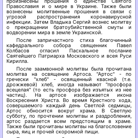
произнесены прошения о единстве Святого
Православия и о мире в Украине. Также были
вознесены молитвенные прошения в связи с
угрозой распространения коронавирусной
инфекции. Затем Владыка Сергий вознес молитву
о прекращении братоубийственной смуты и
водворении мира в земле Украинской.
После запричастного стиха благочинный
кафедрального собора священник Павел
Колбасов огласил Пасхальное послание
Святейшего Патриарха Московского и всея Руси
Кирилла.
После заамвонной молитвы была прочитана
молитва на освящение Артоса. "Артос" - по
гречески "хлеб" - освященный квасной (т.е.
дрожжевой) хлеб, иногда называют "просфора
всецелая" (то есть просфора без изъятых из нее
частиц). На артосе изображается икона
Воскресения Христа. Во время Крестного хода,
совершаемого каждый день Светлой седмицы,
Артос обносится вокруг храма. В Светлую
субботу, по прочтении молитвы и раздробления,
артос раздается всем предстоящим в храме.
Также были прочитаны молитвы на благословение
сыра, яиц и прочей скоромной пищи.