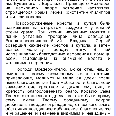
им. Буденного г. Воронежа. Правящего Архиерея
на церковном дворе встречал настоятель
строящегося храма иерей Константин Филиппов
и жители поселка.
Новосооруженные кресты и купол были
размещены на открытом воздухе - у южной
стены храма. При чтении начальных молитв и
пении уставных тропарей чина освящения
Высокопреосвященнейший Владыка Сергий
совершил каждение крестов и купола, а затем
вознес молитву Господу Богу. В ней
испрашивались благодатные дарования и помощь
всем, взирающим на знамение креста и
молящимся перед ним:
"Господи Вседержителю, Боже отец наших,
смиренно Твоему безмерному человеколюбию
припадающе, молимся и мили ся деем: поcли
ныне благословение Твое Небесное, и благослови
знамение сие крестное и даждь ему силу и
крепость благословеннаго онаго, Кровию Сына
Твоего окропленнаго древа, во еже быти храму
сему, имени Твоему созданному, покров
державен, твердое ограждение, от всякаго злаго
обстояния всегдашнее избавление, благолепие же
и украшение, и знамение видимым и невидимым