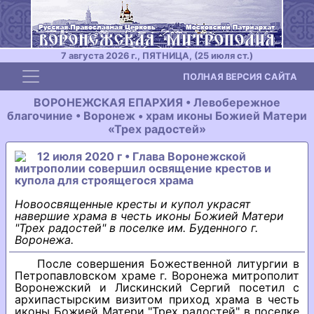
7 августа 2026 г., ПЯТНИЦА, (25 июля ст.)
Toggle navigation
ПОЛНАЯ ВЕРСИЯ САЙТА
ВОРОНЕЖСКАЯ ЕПАРХИЯ • Левобережное
благочиние • Воронеж • храм иконы Божией Матери
«Трех радостей»
12 июля 2020 г • Глава Воронежской
митрополии совершил освящение крестов и
купола для строящегося храма
Новоосвященные кресты и купол украсят
навершие храма в честь иконы Божией Матери
"Трех радостей" в поселке им. Буденного г.
Воронежа.
После совершения Божественной литургии в
Петропавловском храме г. Воронежа митрополит
Воронежский и Лискинский Сергий посетил с
архипастырским визитом приход храма в честь
иконы Божией Матери "Трех радостей" в поселке