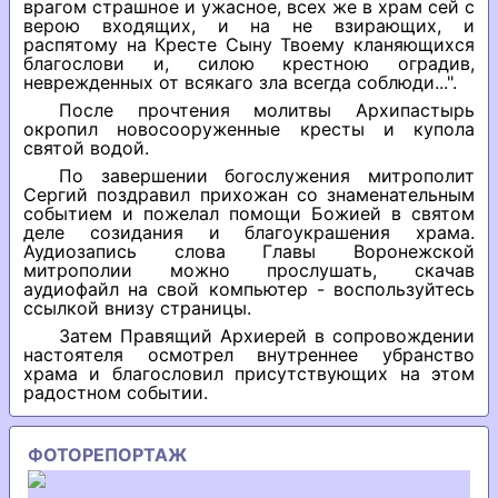
врагом страшное и ужасное, всех же в храм сей с
верою входящих, и на не взирающих, и
распятому на Кресте Сыну Твоему кланяющихся
благослови и, силою крестною оградив,
неврежденных от всякаго зла всегда соблюди...".
После прочтения молитвы Архипастырь
окропил новосооруженные кресты и купола
святой водой.
По завершении богослужения митрополит
Сергий поздравил прихожан со знаменательным
событием и пожелал помощи Божией в святом
деле созидания и благоукрашения храма.
Аудиозапись слова Главы Воронежской
митрополии можно прослушать, скачав
аудиофайл на свой компьютер - воспользуйтесь
ссылкой внизу страницы.
Затем Правящий Архиерей в сопровождении
настоятеля осмотрел внутреннее убранство
храма и благословил присутствующих на этом
радостном событии.
ФОТОРЕПОРТАЖ