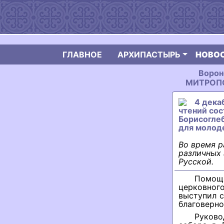
ГЛАВНОЕ
АРХИПАСТЫРЬ
НОВО
Ворон
МИТРОПО
4 дека
чтений со
Борисоглеб
для молод
Во время р
различных 
Русской.
Помощ
церковног
выступил 
благоверно
Руков