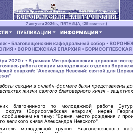
7 августа 2026 г., ПЯТНИЦА, (25 июля ст.)
СТИ
ПУБЛИКАЦИИ
ИНФОРМАЦИЯ
еж • Благовещенский кафедральный собор • ВОРОН
ЛИЯ • ВОРОНЕЖСКАЯ ЕПАРХИЯ • БОРИСОГЛЕБСКАЯ
бря 2020 г • В рамках Митрофановских церковно-исто
стоялась работа секции молодежных отделов Воронеж
ской епархий: "Александр Невский: святой для Церкви
ежи"
аботы секции в онлайн-формате были представлены д
аспектах жизни святого благоверного князя - защитни
ник благочинного по молодежной работе Бутурл
о округа (Борисоглебская епархия) иерей Геор
с сообщением на тему: "Время, место рождения и про
го великого князя Александра Невского".
одитель молодежной группы Благовещенского каф