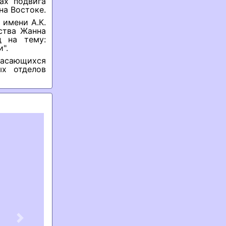
ах подвига
на Востоке.
 имени А.К.
ства Жанна
д на тему:
".
касающихся
ых отделов
Next