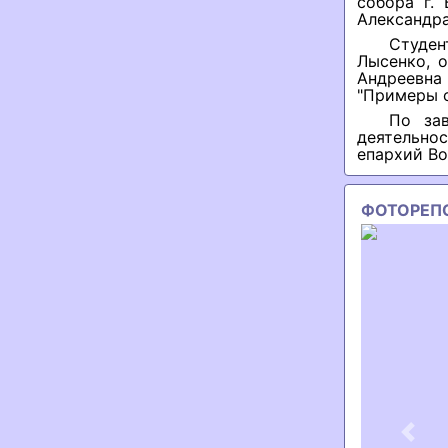
собора г.
Александра
Студен
Лысенко, 
Андреевна
"Примеры с
По за
деятельно
епархий В
ФОТОРЕП
Previ