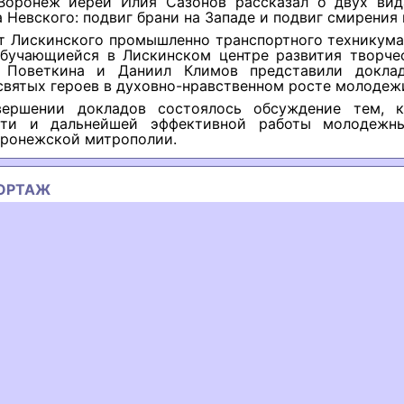
 Воронеж иерей Илия Сазонов рассказал о двух вид
 Невского: подвиг брани на Западе и подвиг смирения 
т Лискинского промышленно транспортного техникума
обучающиейся в Лискинском центре развития творче
 Поветкина и Даниил Климов представили докла
вятых героев в духовно-нравственном росте молодежи
вершении докладов состоялось обсуждение тем, 
сти и дальнейшей эффективной работы молодежн
оронежской митрополии.
ОРТАЖ
ous