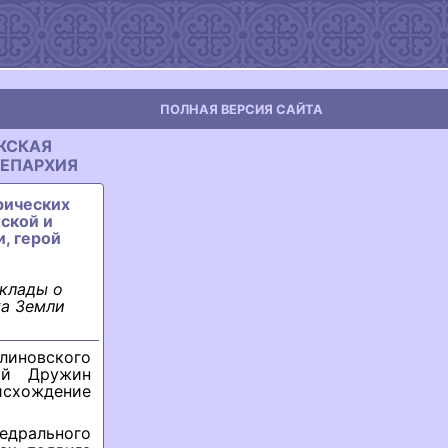
ПОЛНАЯ ВЕРСИЯ САЙТА
ЕЖСКАЯ
 ЕПАРХИЯ
рических
ской и
, герой
оклады о
ка Земли
иновского
гий Дружин
исхождение
едрального