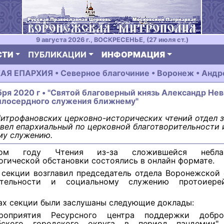
9 августа 2026 г., ВОСКРЕСЕНЬЕ, (27 июля ст.)
СТИ
ПУБЛИКАЦИИ
ИНФОРМАЦИЯ
 ЕПАРХИЯ • Северное благочиние • Воронеж • Андр
бря 2020 г • "Святой благоверный князь Александр Нев
илосердного служения ближнему"
итрофановских церковно-исторических чтений отдел 
вел епархиальный по церковной благотворительности 
му служению.
м году Чтения из-за сложившейся неблаго
гической обстановки состоялись в онлайн формате.
 секции возглавил председатель отдела Воронежской
рительности и социальному служению протоиере
ах секции были заслушаны следующие доклады:
роприятия Ресурсного центра поддержки добров
ебского городского округа в период пандемии" 