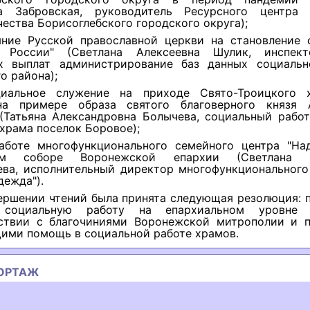
а Забровская, руководитель Ресурсного центра
ества Борисоглебского городского округа);
яние Русской православной церкви на становление 
 России" (Светлана Алексеевна Шулик, инспект
х выплат администрирование баз данных социаль
о района);
циальное служение на приходе Свято-Троицкого 
а примере образа святого благоверного князя 
 (Татьяна Александровна Болычева, социальный работ
храма поселок Боровое);
аботе многофункционального семейного центра "На
ом соборе Воронежской епархии (Светлана В
ева, исполнительный директор многофункционального
дежда").
ершении чтений была принята следующая резолюция: 
 социальную работу на епархиальном уровне
ствии с благочиниями Воронежской митрополии и п
ими помощь в социальной работе храмов.
ОРТАЖ