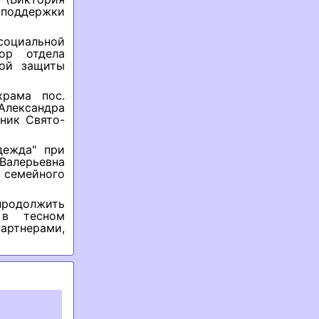
 поддержки
социальной
ор отдела
ной защиты
храма пос.
Александра
ник Свято-
дежда" при
алерьевна
 семейного
продолжить
 в тесном
артнерами,