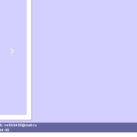
Next
L: ve553435@mаil.ru
34-35