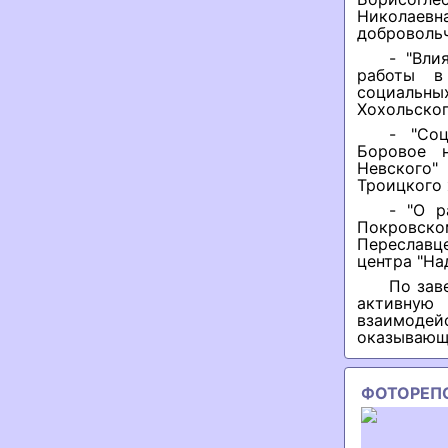
Николаевн
добровольч
- "Вли
работы в
социальны
Хохольског
- "Со
Боровое н
Невского"
Троицкого 
- "О р
Покровск
Переславц
центра "На
По зав
активную
взаимодей
оказывающ
ФОТОРЕП