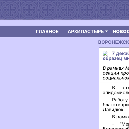
ГЛАВНОЕ
АРХИПАСТЫРЬ
НОВО
ВОРОНЕЖСКАЯ
7 дека
образец м
В рамках М
секции про
социально
В это
эпидемиоло
Работу
благотво
Давидюк.
В рамк
- "Ме
Борисогл