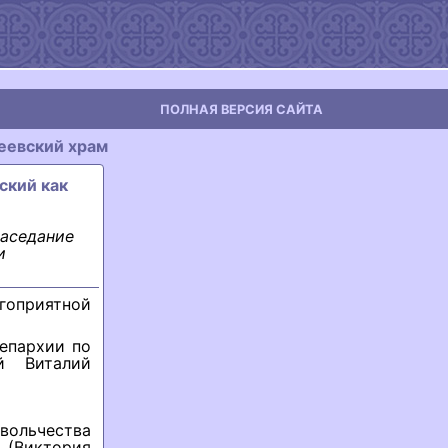
ПОЛНАЯ ВЕРСИЯ САЙТА
еевский храм
ский как
заседание
и
приятной
 епархии по
й Виталий
ольчества
(Виктория