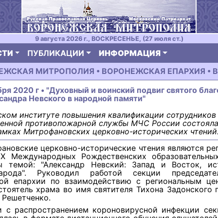
9 августа 2026 г., ВОСКРЕСЕНЬЕ, (27 июля ст.)
СТИ
ПУБЛИКАЦИИ
ИНФОРМАЦИЯ
ЕЖСКАЯ МИТРОПОЛИЯ • ВОРОНЕЖСКАЯ ЕПАРХИЯ • В
бря 2020 г • "Духовный и воинский подвиг святого бла
сандра Невского в народной памяти"
ском институте повышения квалификации сотрудников
венной противопожарной службы МЧС России состояла
амках Митрофановских церковно-исторических чтений
ановские церковно-исторические чтения являются ре
IХ Международных Рождественских образовательны
ы темой: "Александр Невский: Запад и Восток, ис
арода". Руководил работой секции председате
ой епархии по взаимодействию с региональным ц
стоятель храма во имя святителя Тихона Задонского 
 Решетченко.
и с распространением короновирусной инфекции сек