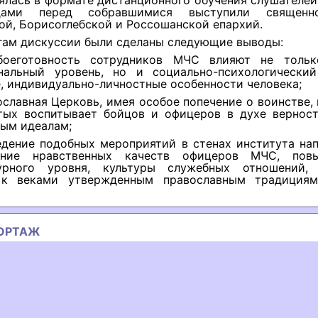
ялась в формате дистанционного обучения слушателей
ами перед собравшимися выступили священно
й, Борисоглебской и Россошанской епархий.
гам дискуссии были сделаны следующие выводы:
боеготовность сотрудников МЧС влияют не тольк
нальный уровень, но и социально-психологически
, индивидуально-личностные особенности человека;
ославная Церковь, имея особое попечение о воинстве,
тых воспитывает бойцов и офицеров в духе вернос
ным идеалам;
едение подобных мероприятий в стенах института на
ание нравственных качеств офицеров МЧС, пов
урного уровня, культуры служебных отношений,
 к веками утвержденным православным традициям
ОРТАЖ