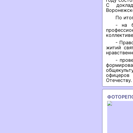
году состо
С доклад
Воронежско
По ито
- на 
профессио
коллективе
- Прав
житий свя
нравствен
- пров
формиров
общекульт
офицеров
Отечеству.
ФОТОРЕП