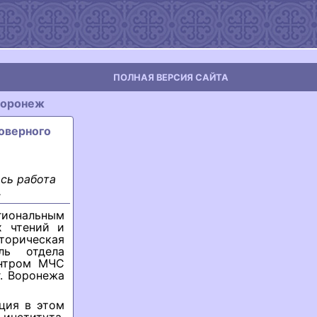
ПОЛНАЯ ВЕРСИЯ САЙТА
оронеж
говерного
сь работа
.
гиональным
х чтений и
торическая
ль отдела
ентром МЧС
г. Воронежа
ция в этом