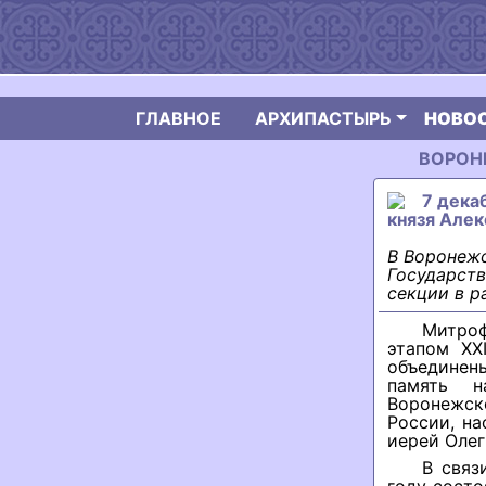
ГЛАВНОЕ
АРХИПАСТЫРЬ
НОВО
ВОРОН
7 дека
князя Алек
В Воронеж
Государст
секции в р
Митроф
этапом XX
объединен
память н
Воронежск
России, на
иерей Олег
В связ