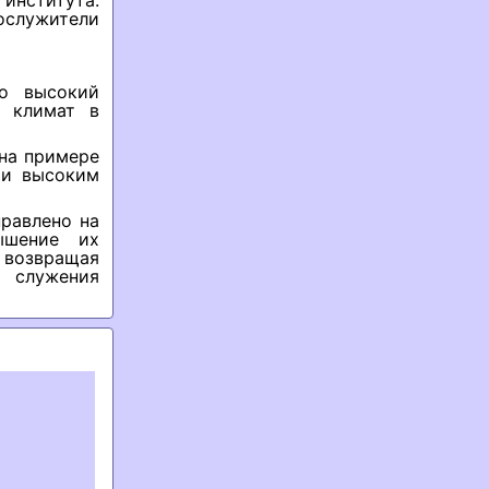
 института.
служители
о высокий
й климат в
 на примере
ти высоким
правлено на
ышение их
 возвращая
 служения