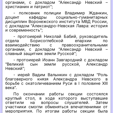
органами, с докладом "Александр Невский –
христианин и патриот";
- полковник полиции Владимир Жданкин,
доцент кафедры социально-гуманитарных
дисциплин Воронежского института МВД России,
с докладом "Александро-Невская Лавра: история
и современность";
- протоиерей Николай Бабий, руководитель
отдела Борисоглебской епархии по
взаимодействию с правоохранительными
органами, с докладом "Александр Невский –
славный защитник земли Русской";
- протоиерей Иоанн Завгародний с докладом
"Великий сын земли русской, Александр
Невский";
- иерей Вадим Валынкин с докладом "Роль
благоверного князя Александра Невского в
борьбе с окатоличеванием Руси в I половине XIII
века".
По окончании работы секции состоялся
круглый стол, в ходе которого выступавшие
ответили на вопросы слушателей. Затем
участники смогли обменяться впечатлениями от
мероприятия. По итогам работы секции была