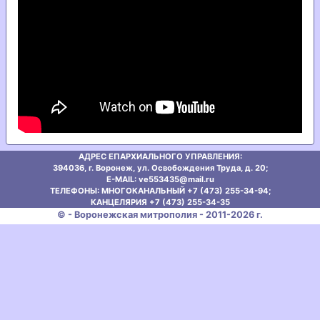
АДРЕС ЕПАРХИАЛЬНОГО УПРАВЛЕНИЯ:
394036, г. Воронеж, ул. Освобождения Труда, д. 20;
E-MAIL: ve553435@mаil.ru
ТЕЛЕФОНЫ: МНОГОКАНАЛЬНЫЙ +7 (473) 255-34-94;
КАНЦЕЛЯРИЯ +7 (473) 255-34-35
© - Воронежская митрополия - 2011-2026 г.