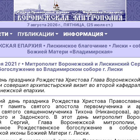
7 августа 2026 г., ПЯТНИЦА, (25 июля ст.)
СТИ
ПУБЛИКАЦИИ
ИНФОРМАЦИЯ
КАЯ ЕПАРХИЯ • Лискинское благочиние • Лиски • со
Божией Матери «Владимирская»
ря 2021 г • Митрополит Воронежский и Лискинский Се
богослужение во Владимирском соборе г. Лиски
ень праздника Рождества Христова Глава Воронежско
и совершил архипастырский визит во второй кафедра
нежской епархии.
ий день праздника Рождества Христова Православн
ет память святого апостола первомученика и а
 святого священномученика Тихона (Никанорова), ар
ого и Задонского. В этот день митрополит Вор
ий Сергий, Глава Воронежской митрополии,
енное Рождественское богослужение в собор
ой иконы Божией Матери г. Лиски.