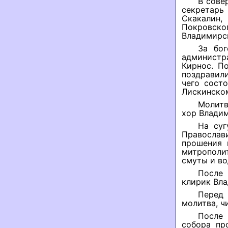
В сове
секретарь
Скакалин,
Покровско
Владимирск
За бо
админист
Кирнос. П
поздравил
чего сост
Лискинско
Молитв
хор Владим
На суг
Православ
прошения 
митрополи
смуты и во
После 
клирик Вла
Перед 
молитва, ч
После
собора пр