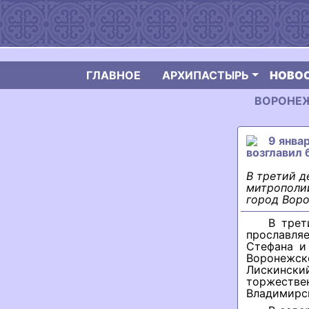
ГЛАВНОЕ
АРХИПАСТЫРЬ
НОВО
ВОРОНЕЖС
9 янва
возглавил 
В третий д
митрополи
город Воро
В трет
прославля
Стефана и
Воронежск
Лискинск
торжеств
Владимирск