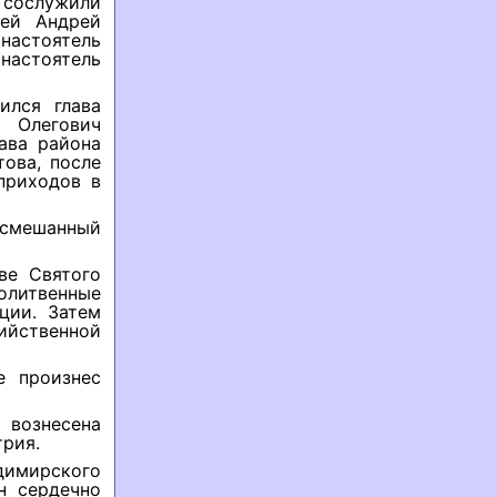
 сослужили
рей Андрей
настоятель
настоятель
ился глава
 Олегович
ава района
ова, после
приходов в
 смешанный
ве Святого
олитвенные
ции. Затем
ийственной
е произнес
 вознесена
трия.
димирского
н сердечно