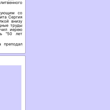
литвенного
вующим со
ита Сергия
лкой внизу
дные труды
учил иерею
ь "50 лет
а преподал