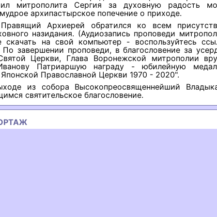
рил митрополита Сергия за духовную радость мо
мудрое архипастырское попечение о приходе.
 Правящий Архиерей обратился ко всем присутст
ховного назидания. (Аудиозапись проповеди митропол
 скачать на свой компьютер - воспользуйтесь ссы
. По завершении проповеди, в благословение за усер
Святой Церкви, Глава Воронежской митрополии вр
Иванову Патриаршую награду - юбилейную медал
Японской Православной Церкви 1970 - 2020".
ыходе из собора Высокопреосвященнейший Владык
имся святительское благословение.
ОРТАЖ