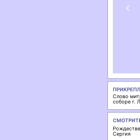
Previ
ПРИКРЕП
Слово мит
соборе г. 
СМОТРИТ
Рождестве
Сергия