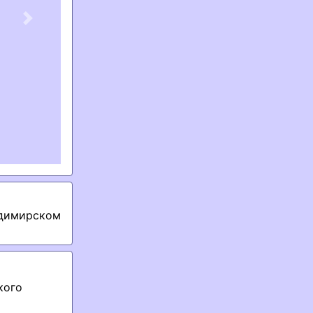
Next
адимирском
кого