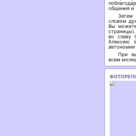
поблагода
общения и 
Затем
словом ду
Вы можете
страницы)
во славу 
Алексию 
автономии 
При в
всем молящ
ФОТОРЕП