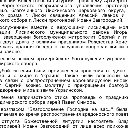
ршении Божественной литургии Правящему Архиерею
 Воронежского епархиального управления протоие
 и.о. благочинного Лискинского церковного округа, 
го храма г. Лиски священник Алексий Иванов и 
ого собора г. Лиски протоиерей Иоанн Завгородний.
гослужением вместе с верующими лискинцами мол
рации Лискинского муниципального района Игорь
о завершении богослужения митрополит Сергий и гл
и друг друга с великим праздником Рождества Христ
оялась краткая беседа о насущных вопросах жизни 
м районе.
енным пением архиерейское богослужение украсил
ирского собора.
убой ектении были произнесены прошения о единст
ия и о мире в Украине. Также были вознесены м
в связи с распространением коронавирусной инфек
т Сергий вознес молитву о прекращении братоуб
дворении мира в земле Украинской.
пения запричастного стиха проповедь о праздник
димирского собора иерей Павел Симора.
возгласом "Благословение Господне на вас..." была
итаемая во время распространения вредоносного пове
 отпуста Божественной литургии настоятель Вла
отоиерей Иоанн Завгородний от лица всех прихожа