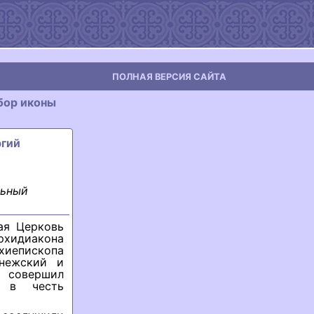
ПОЛНАЯ ВЕРСИЯ САЙТА
бор иконы
ргий
й
льный
ая Церковь
рхидиакона
хиепископа
онежский и
 совершил
е в честь