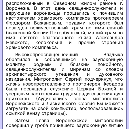
расположенный в Северном жилом районе г.
Воронежа. В этот день священнослужители и
верующие воронежцы прощались с почившим
настоятелем храмового комплекса протоиереем
Феодором Бажановым, трудами которого был
возведен величественный храм во имя святой
блаженной Ксении Петербургской, малый храм во
имя святого благоверного князя Александра
Невского, колокольня и прочие строения
храмового комплекса.
Высокопреосвященнейший Владыка
обратился к собравшимся на заупокойную
молитву родным и близким покойного,
священнослужителям и мирянам со словом
архипастырского утешения и духовного
назидания. Митрополит Сергий подчеркнул, что
жизнь новопреставленного протоиерея Феодора
была посвящена служению Церкви Божией и
усердным пастырским трудам ради спасения душ
прихожан. (Аудиозапись слова митрополита
Воронежского и Лискинского Сергия Вы можете
загрузить на свой компьютер, воспользовавшись
ссылкой внизу страницы).
Затем Глава Воронежской митрополии
совершил у гроба почившего заупокойную литию