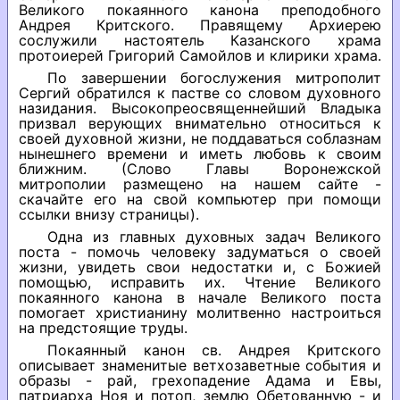
Великого покаянного канона преподобного
Андрея Критского. Правящему Архиерею
сослужили настоятель Казанского храма
протоиерей Григорий Самойлов и клирики храма.
По завершении богослужения митрополит
Сергий обратился к пастве со словом духовного
назидания. Высокопреосвященнейший Владыка
призвал верующих внимательно относиться к
своей духовной жизни, не поддаваться соблазнам
нынешнего времени и иметь любовь к своим
ближним. (Слово Главы Воронежской
митрополии размещено на нашем сайте -
скачайте его на свой компьютер при помощи
ссылки внизу страницы).
Одна из главных духовных задач Великого
поста - помочь человеку задуматься о своей
жизни, увидеть свои недостатки и, с Божией
помощью, исправить их. Чтение Великого
покаянного канона в начале Великого поста
помогает христианину молитвенно настроиться
на предстоящие труды.
Покаянный канон св. Андрея Критского
описывает знаменитые ветхозаветные события и
образы - рай, грехопадение Адама и Евы,
патриарха Ноя и потоп, землю Обетованную - и