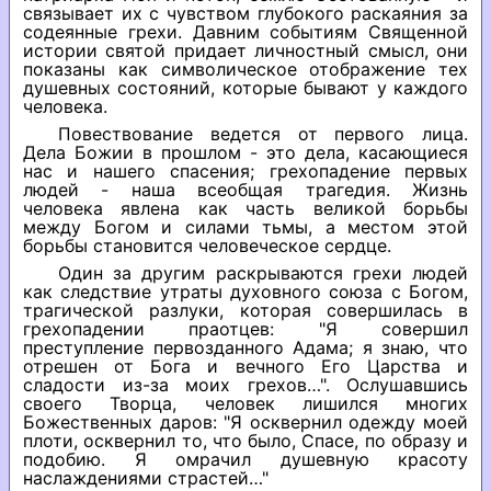
связывает их с чувством глубокого раскаяния за
содеянные грехи. Давним событиям Священной
истории святой придает личностный смысл, они
показаны как символическое отображение тех
душевных состояний, которые бывают у каждого
человека.
Повествование ведется от первого лица.
Дела Божии в прошлом - это дела, касающиеся
нас и нашего спасения; грехопадение первых
людей - наша всеобщая трагедия. Жизнь
человека явлена как часть великой борьбы
между Богом и силами тьмы, а местом этой
борьбы становится человеческое сердце.
Один за другим раскрываются грехи людей
как следствие утраты духовного союза с Богом,
трагической разлуки, которая совершилась в
грехопадении праотцев: "Я совершил
преступление первозданного Адама; я знаю, что
отрешен от Бога и вечного Его Царства и
сладости из-за моих грехов…". Ослушавшись
своего Творца, человек лишился многих
Божественных даров: "Я осквернил одежду моей
плоти, осквернил то, что было, Спасе, по образу и
подобию. Я омрачил душевную красоту
наслаждениями страстей…"