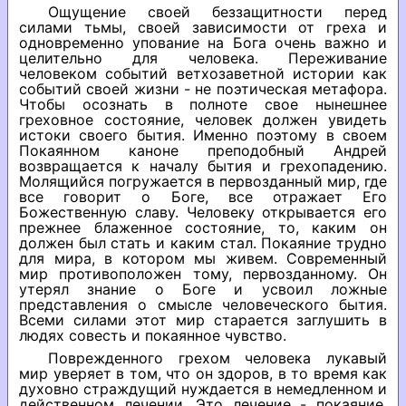
Ощущение своей беззащитности перед
силами тьмы, своей зависимости от греха и
одновременно упование на Бога очень важно и
целительно для человека. Переживание
человеком событий ветхозаветной истории как
событий своей жизни - не поэтическая метафора.
Чтобы осознать в полноте свое нынешнее
греховное состояние, человек должен увидеть
истоки своего бытия. Именно поэтому в своем
Покаянном каноне преподобный Андрей
возвращается к началу бытия и грехопадению.
Молящийся погружается в первозданный мир, где
все говорит о Боге, все отражает Его
Божественную славу. Человеку открывается его
прежнее блаженное состояние, то, каким он
должен был стать и каким стал. Покаяние трудно
для мира, в котором мы живем. Современный
мир противоположен тому, первозданному. Он
утерял знание о Боге и усвоил ложные
представления о смысле человеческого бытия.
Всеми силами этот мир старается заглушить в
людях совесть и покаянное чувство.
Поврежденного грехом человека лукавый
мир уверяет в том, что он здоров, в то время как
духовно страждущий нуждается в немедленном и
действенном лечении. Это лечение - покаяние.