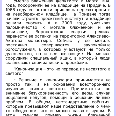
Умерла блаженная Феоктиста 6 марта 1940
года, похоронили ее на кладбище на Придаче. В
1966 году ее останки пришлось перезахоронить
на левобережном кладбище. На Придаче тогда
начали строить проектный институт и кладбище
решили сносить. А в 2009 году, учитывая
паломничество к могиле блаженной и ее
почитание, Воронежская епархия решила
перенести ее останки на территорию Алексиево-
Акатова монастыря. Сейчас у ее могилы
постоянно совершаются заупокойные
богослужения, в которых участвуют не только
духовенство, но и все желающие. На могиле
соорудили специальный ящик, в который люди
складывают свои записки с просьбами.
"Канонизация – это не перевод из несвятого в
святого"
- Решение о канонизации принимается не
просто так, а на основании всестороннего
изучения жизни святого. Принимаются во
внимание безукоризненность его веры, случаи
исцеления недугов, помощи в решении личных
проблем. В общем, нестандартные события,
которые превышают наше представление о чем-
то обыденном, что и можно назвать чудом. В
этом смысле пример жизни блаженной