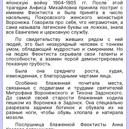
японскую войну 1904-1905 гг. После этой
трагедии Анфиса Михайловна приняла постриг с
именем Феоктиста и была принята в число
насельниц Покровского женского монастыря
Воронежа. Говорила про себя, что неграмотная, а
сама называла латинские буквы на ложках, знала
все Евангелие и церковную службу.
По свидетельству живших рядом с ней
людей, это был незаурядный человек с тонким
умом, обладающий мудростью и смирением. Но
на людях Феоктиста скрывала свои таланты и
способности, а взамен порой демонстрировала
показную грубость.
Была она среднего роста, худая,
изможденная, с благородными чертами лица.
Особенно блаженная почитала места,
связанные с подвигами и трудами святителей
Митрофана Воронежского и Тихона Задонского.
До самой своей старости блаженная ходила
пешком из Воронежа в Задонск. Она специально
разрезала задники ботинок и обувала их на
разные ноги, чтобы обувь хлопала и натирала
мозоли.
Послушница блаженной Феоктисты Анна