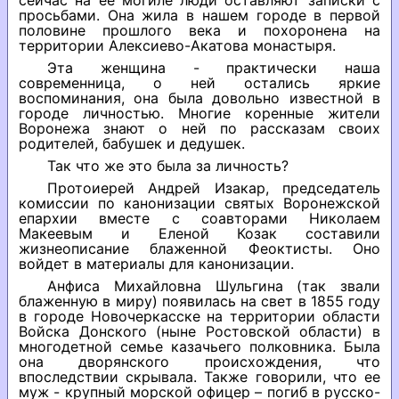
сейчас на ее могиле люди оставляют записки с
просьбами. Она жила в нашем городе в первой
половине прошлого века и похоронена на
территории Алексиево-Акатова монастыря.
Эта женщина - практически наша
современница, о ней остались яркие
воспоминания, она была довольно известной в
городе личностью. Многие коренные жители
Воронежа знают о ней по рассказам своих
родителей, бабушек и дедушек.
Так что же это была за личность?
Протоиерей Андрей Изакар, председатель
комиссии по канонизации святых Воронежской
епархии вместе с соавторами Николаем
Макеевым и Еленой Козак составили
жизнеописание блаженной Феоктисты. Оно
войдет в материалы для канонизации.
Анфиса Михайловна Шульгина (так звали
блаженную в миру) появилась на свет в 1855 году
в городе Новочеркасске на территории области
Войска Донского (ныне Ростовской области) в
многодетной семье казачьего полковника. Была
она дворянского происхождения, что
впоследствии скрывала. Также говорили, что ее
муж - крупный морской офицер – погиб в русско-