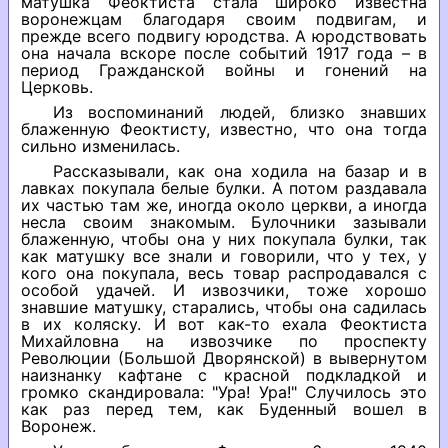
матушка Феоктиста стала широко известна
воронежцам благодаря своим подвигам, и
прежде всего подвигу юродства. А юродствовать
она начала вскоре после событий 1917 года – в
период Гражданской войны и гонений на
Церковь.
Из воспоминаний людей, близко знавших
блаженную Феоктисту, известно, что она тогда
сильно изменилась.
Рассказывали, как она ходила на базар и в
лавках покупала белые булки. А потом раздавала
их частью там же, иногда около церкви, а иногда
несла своим знакомым. Булочники зазывали
блаженную, чтобы она у них покупала булки, так
как матушку все знали и говорили, что у тех, у
кого она покупала, весь товар распродавался с
особой удачей. И извозчики, тоже хорошо
знавшие матушку, старались, чтобы она садилась
в их коляску. И вот как-то ехала Феоктиста
Михайловна на извозчике по проспекту
Революции (Большой Дворянской) в вывернутом
наизнанку кафтане с красной подкладкой и
громко скандировала: "Ура! Ура!" Случилось это
как раз перед тем, как Буденный вошел в
Воронеж.