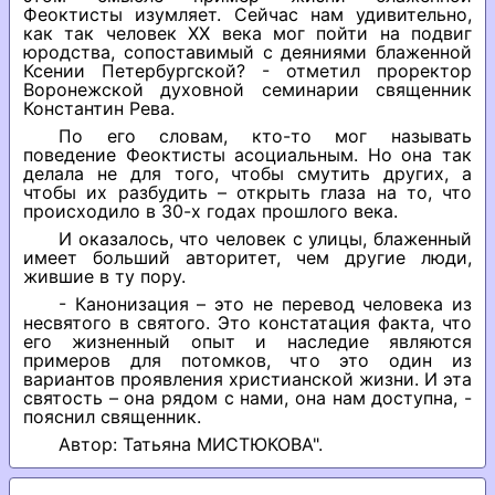
Феоктисты изумляет. Сейчас нам удивительно,
как так человек ХХ века мог пойти на подвиг
юродства, сопоставимый с деяниями блаженной
Ксении Петербургской? - отметил проректор
Воронежской духовной семинарии священник
Константин Рева.
По его словам, кто-то мог называть
поведение Феоктисты асоциальным. Но она так
делала не для того, чтобы смутить других, а
чтобы их разбудить – открыть глаза на то, что
происходило в 30-х годах прошлого века.
И оказалось, что человек с улицы, блаженный
имеет больший авторитет, чем другие люди,
жившие в ту пору.
- Канонизация – это не перевод человека из
несвятого в святого. Это констатация факта, что
его жизненный опыт и наследие являются
примеров для потомков, что это один из
вариантов проявления христианской жизни. И эта
святость – она рядом с нами, она нам доступна, -
пояснил священник.
Автор: Татьяна МИСТЮКОВА".