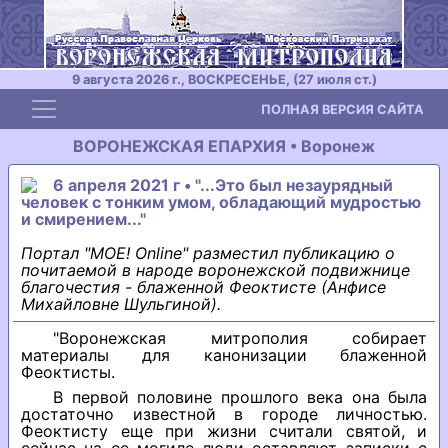
9 августа 2026 г., ВОСКРЕСЕНЬЕ, (27 июля ст.)
Toggle navigation
ПОЛНАЯ ВЕРСИЯ САЙТА
ВОРОНЕЖСКАЯ ЕПАРХИЯ • Воронеж
6 апреля 2021 г • "...Это был незаурядный
человек с тонким умом, обладающий мудростью
и смирением..."
Портал "МОЕ! Online" разместил публикацию о
почитаемой в народе воронежской подвижнице
благочестия - блаженной Феоктисте (Анфисе
Михайловне Шульгиной).
"Воронежская митрополия собирает
материалы для канонизации блаженной
Феоктисты.
В первой половине прошлого века она была
достаточно известной в городе личностью.
Феоктисту еще при жизни считали святой, и