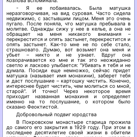
Козлова вспоминала:
- Я ее побаивалась. Была матушка
неразговорчивая, на вид суровая. Часто сидела
недвижимо, с застывшим лицом. Меня это очень
пугало. После поняла, что матушка пребывала в
молитве. Однажды сижу у нее в келье, а она не
обращает на меня никакого внимания –
перекрестится и опять застынет, перекрестится и
опять застынет. Как-то мне не по себе стало,
страшновато. Думаю, вот возьмет она меня и
убьет – никто и не узнает. Вдруг она
поворачивается ко мне и так это неожиданно
светло и ласково улыбается: "Убивать я тебя и не
думала. Посиди еще немножко, сейчас придет
матушка (называет имя монахини), заберет тебя
и даст послушание – картошку чистить. Конечно,
интереснее будет чистить, чем молиться со мной,
старой". И точно! Через некоторое время
приходит названная монахиня и определяет
именно на то послушание, о котором было
сказано Феоктистой.
Добровольный подвиг юродства
В Покровском монастыре старица прожила
до самого его закрытия в 1929 году. При этом в
последнее десятилетие своей жизни в обители