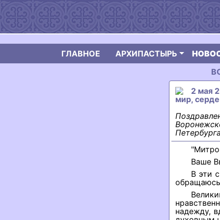
ГЛАВНОЕ
АРХИПАСТЫРЬ
НОВО
В
2 мая 
мир, серде
Поздравле
Воронежск
Петербурга
"Митро
Ваше В
В эти 
обращаюсь 
Велик
нравствен
надежду, в
духовным 