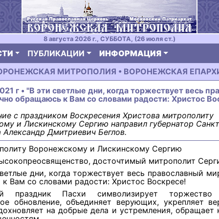
8 августа 2026 г., СУББОТА, (26 июля ст.)
СТИ
ПУБЛИКАЦИИ
ИНФОРМАЦИЯ
ОРОНЕЖСКАЯ МИТРОПОЛИЯ • ВОРОНЕЖСКАЯ ЕПАРХ
2021 г • "В эти светлые дни, когда торжествует весь п
чно обращаюсь к Вам со словами радости: Христос Во
ние с праздником Воскресения Христова митрополиту
ому и Лискинскому Сергию направил губернатор Санкт
 Александр Дмитриевич Беглов.
политу Воронежскому и Лискинскому Сергию
ысокопреосвященство, досточтимый митрополит Серг
светлые дни, когда торжествует весь православный ми
к Вам со словами радости: Христос Воскресе!
ий праздник Пасхи символизирует торжеств
ное обновление, объединяет верующих, укрепляет вер
дохновляет на добрые дела и устремления, обращает
ценностям.