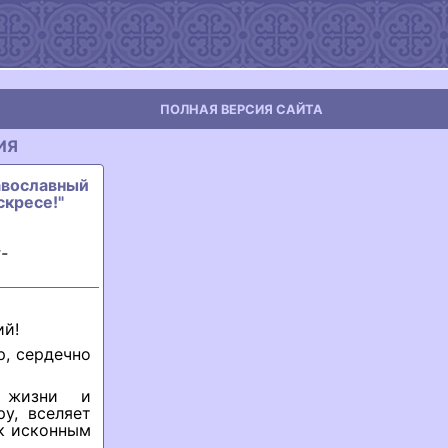
ПОЛНАЯ ВЕРСИЯ САЙТА
ИЯ
равославный
скресе!"
-
ий!
р, сердечно
о жизни и
у, вселяет
 к исконным