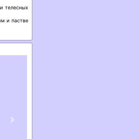
 и телесных
м и пастве
Next