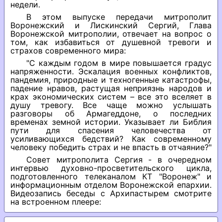
недели.
В этом выпуске передачи митрополит
Воронежский и Лискинский Сергий, Глава
Воронежской митрополии, отвечает на вопрос о
том, как избавиться от душевной тревоги и
страхов современного мира:
"С каждым годом в мире повышается градус
напряженности. Эскалация военных конфликтов,
пандемия, природные и техногенные катастрофы,
падение нравов, растущая неприязнь народов и
крах экономических систем – все это вселяет в
душу тревогу. Все чаще можно услышать
разговоры об Армагеддоне, о последних
временах земной истории. Указывает ли Библия
пути для спасения человечества от
усиливающихся бедствий? Как современному
человеку победить страх и не впасть в отчаяние?"
Совет митрополита Сергия - в очередном
интервью духовно-просветительского цикла,
подготовленного телеканалом КТ "Воронеж" и
информационным отделом Воронежской епархии.
Видеозапись беседы с Архипастырем смотрите
на встроенном плеере: