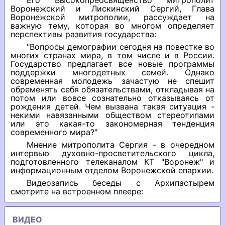
Его Высокопреосвященство митрополит
Воронежский и Лискинский Сергий, Глава
Воронежской митрополии, рассуждает на
важную тему, которая во многом определяет
перспективы развития государства:
"Вопросы демографии сегодня на повестке во
многих странах мира, в том числе и в России.
Государство предлагает все новые программы
поддержки многодетных семей. Однако
современная молодежь зачастую не спешит
обременять себя обязательствами, откладывая на
потом или вовсе сознательно отказываясь от
рождения детей. Чем вызвана такая ситуация -
некими навязанными обществом стереотипами
или это какая-то закономерная тенденция
современного мира?"
Мнение митрополита Сергия - в очередном
интервью духовно-просветительского цикла,
подготовленного телеканалом КТ "Воронеж" и
информационным отделом Воронежской епархии.
Видеозапись беседы с Архипастырем
смотрите на встроенном плеере:
ВИДЕО