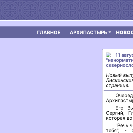
ГЛАВНОЕ
АРХИПАСТЫРЬ
НОВО
11 авг
"ненормат
скверносло
Новый вып
Лискинским
странице.
Очере
Архипастыр
Его В
Сергий, Г
которая во
"Речь 
тебя", - 