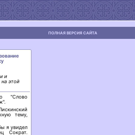
ПОЛНАЯ ВЕРСИЯ САЙТА
ьзование
ку
м и
 на этой
ью "Слово
ж".
Лискинский
жную тему,
бы я увидел
ец Сократ.