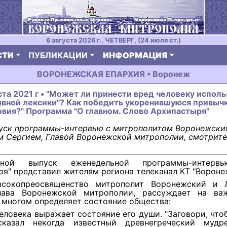
6 августа 2026 г., ЧЕТВЕРГ, (24 июля ст.)
СТИ
ПУБЛИКАЦИИ
ИНФОРМАЦИЯ
ВОРОНЕЖСКАЯ ЕПАРХИЯ • Воронеж
уста 2021 г • "Может ли принести вред человеку испол
ивной лексики"? Как победить укоренившуюся привыч
вия?" Программа "О главном. Слово Архипастыря"
уск программы-интервью с митрополитом Воронежски
 Сергием, Главой Воронежской митрополии, смотрите
дной выпуск еженедельной программы-интерв
я" представил жителям региона телеканал КТ "Вороне
ысокопреосвященство митрополит Воронежский и 
лава Воронежской митрополии, рассуждает на ва
 многом определяет состояние общества:
человека выражает состояние его души. "Заговори, что
сказал некогда известный древнегреческий мудр