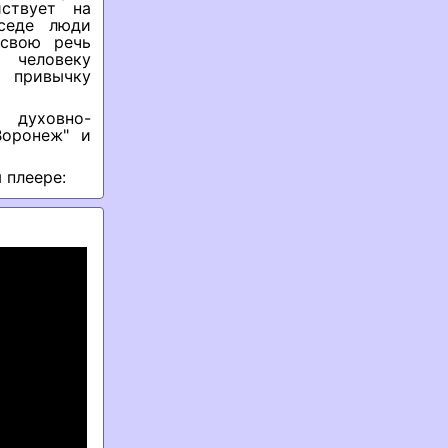
ствует на
седе люди
 свою речь
 человеку
 привычку
 духовно-
Воронеж" и
 плеере: