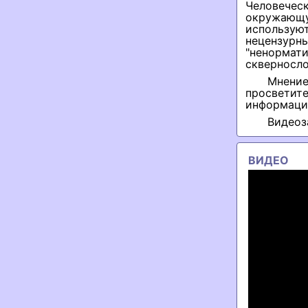
Человече
окружающ
использую
нецензур
"ненорма
скверносло
Мнени
просветит
информаци
Видеоз
ВИДЕО