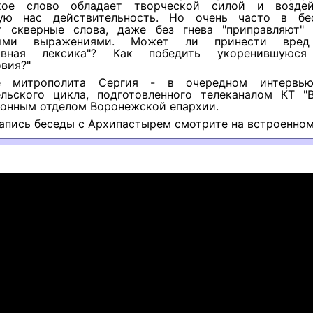
ское слово обладает творческой силой и воздей
ую нас действительность. Но очень часто в бе
т скверные слова, даже без гнева "приправляют"
ными выражениями. Может ли принести вред
тивная лексика"? Как победить укоренившуюся
вия?"
е митрополита Сергия - в очередном интервью
ельского цикла, подготовленного телеканалом КТ "
онным отделом Воронежской епархии.
апись беседы с Архипастырем смотрите на встроенном