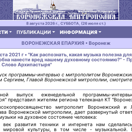
8 августа 2026 г., СУББОТА, (26 июля ст.)
СТИ
ПУБЛИКАЦИИ
ИНФОРМАЦИЯ
ВОРОНЕЖСКАЯ ЕПАРХИЯ • Воронеж
ста 2021 г • "Как распознать, какая музыка полезна для
обна нанести вред нашему духовному состоянию?" - 
. Слово Архипастыря"
уск программы-интервью с митрополитом Воронежски
 Сергием, Главой Воронежской митрополии, смотрите
дной выпуск еженедельной программы-интерв
я" представил жителям региона телеканал КТ "Вороне
ысокопреосвященство митрополит Воронежский и 
ава Воронежской митрополии, дает развернутый отве
музыки на духовное состояние человека:
 век развития техники и интернета нам сделалис
 мировой культуры, в том числе - музыкальной