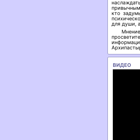
наслаждат
привычным
кто задум
психическо
для души, 
Мнени
просветит
информаци
Архипастыр
ВИДЕО