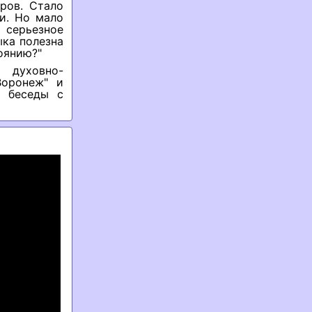
ров. Стало
и. Но мало
 серьезное
ыка полезна
оянию?"
 духовно-
Воронеж" и
ь беседы с