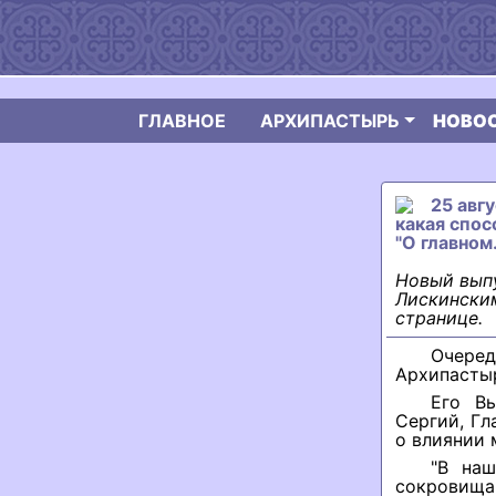
ГЛАВНОЕ
АРХИПАСТЫРЬ
НОВО
25 авгу
какая спос
"О главном
Новый вып
Лискинским
странице.
Очере
Архипастыр
Его В
Сергий, Гл
о влиянии 
"В наш
сокровища