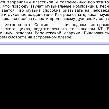
ься творениями классиков и современных композито
, что повсюду звучат музыкальные композиции, песн
ывается, что музыка способна оказывать на человека
е и духовное воздействие. Как распознать, какая муз
а какая способна нанести вред нашему духовному сост
е митрополита Сергия - в очередном интервью
ельского цикла, подготовленного телеканалом КТ "
онным отделом Воронежской епархии. Видеозапис
ем смотрите на встроенном плеере: