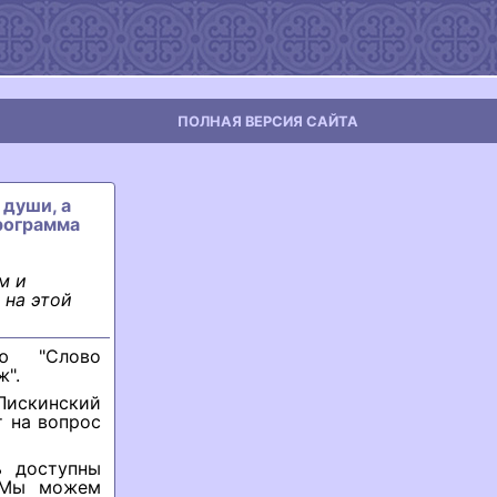
ПОЛНАЯ ВЕРСИЯ САЙТА
 души, а
Программа
м и
 на этой
ью "Слово
ж".
Лискинский
т на вопрос
ь доступны
. Мы можем