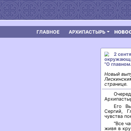
ГЛАВНОЕ
АРХИПАСТЫРЬ
НОВО
2 сент
окружающи
"О главном
Новый вып
Лискинским
странице.
Очере
Архипастыр
Его В
Сергий, Г
чувства по
"Все ч
живя в кру