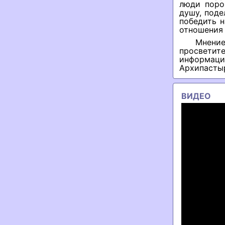
люди поро
душу, поде
победить 
отношения 
Мнени
просветит
информаци
Архипастыр
ВИДЕО