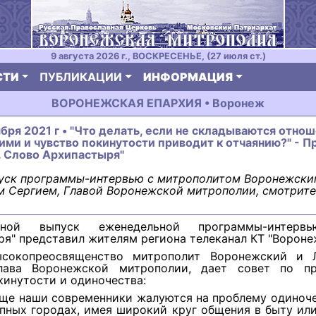
9 августа 2026 г., ВОСКРЕСЕНЬЕ, (27 июля ст.)
СТИ
ПУБЛИКАЦИИ
ИНФОРМАЦИЯ
ВОРОНЕЖСКАЯ ЕПАРХИЯ • Воронеж
ября 2021 г • "Что делать, если не складываются отнош
ми и чувство покинутости приводит к отчаянию?" - П
. Слово Архипастыря"
уск программы-интервью с митрополитом Воронежски
 Сергием, Главой Воронежской митрополии, смотрите
дной выпуск еженедельной программы-интерв
я" представил жителям региона телеканал КТ "Вороне
ысокопреосвященство митрополит Воронежский и 
лава Воронежской митрополии, дает совет по п
кинутости и одиночества:
аще наши современники жалуются на проблему одиноч
пных городах, имея широкий круг общения в быту или