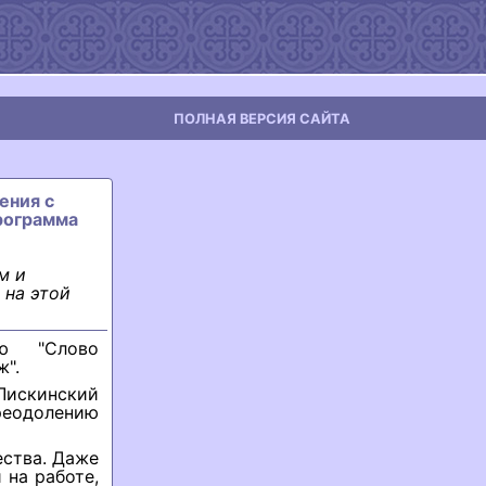
ПОЛНАЯ ВЕРСИЯ САЙТА
ения с
рограмма
м и
 на этой
ью "Слово
ж".
Лискинский
реодолению
ества. Даже
 на работе,