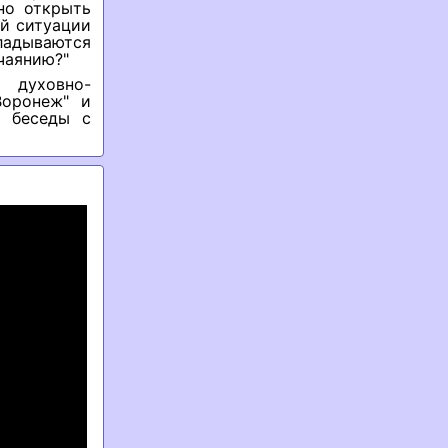
но открыть
ой ситуации
ладываются
чаянию?"
 духовно-
Воронеж" и
ь беседы с