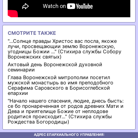
СМОТРИТЕ ТАКЖЕ
"...Солнце прaвды Христос вaс посла, якоже
лучи, просвещaющии зeмлю Воронежскую,
угодницы Божии ..." (Стихира службы Собору
Воронежских святых)
Актовый день Воронежской духовной
семинарии
Глава Воронежской митрополии посетил
мужской монастырь во имя преподобного
Серафима Саровского в Борисоглебской
епархии
"Начало нашего спасения, людие, днесь бысть:
се бо пронареченная от родов древних Мати и
Дева и приятелище Божие от неплодове
родитися происходит..." (Стихира службы
Рождества Богородицы)
АДРЕС ЕПАРХИАЛЬНОГО УПРАВЛЕНИЯ: