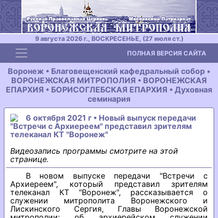
9 августа 2026 г., ВОСКРЕСЕНЬЕ, (27 июля ст.)
Toggle navigation
ПОЛНАЯ ВЕРСИЯ САЙТА
Воронеж • Благовещенский кафедральный собор •
ВОРОНЕЖСКАЯ МИТРОПОЛИЯ • ВОРОНЕЖСКАЯ
ЕПАРХИЯ • БОРИСОГЛЕБСКАЯ ЕПАРХИЯ • Духовная
семинария
6 октября 2021 г • Новый выпуск передачи
"Встречи с Архиереем" представил зрителям
телеканал КТ "Воронеж"
Видеозапись программы смотрите на этой
странице.
В новом выпуске передачи "Встречи с
Архиереем", который представил зрителям
телеканал КТ "Воронеж", рассказывается о
служении митрополита Воронежского и
Лискинского Сергия, Главы Воронежской
митрополии: об архиерейском служении