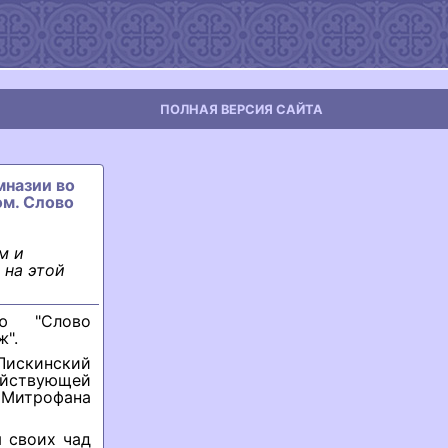
ПОЛНАЯ ВЕРСИЯ САЙТА
мназии во
ом. Слово
м и
 на этой
ью "Слово
ж".
Лискинский
ействующей
 Митрофана
 своих чад