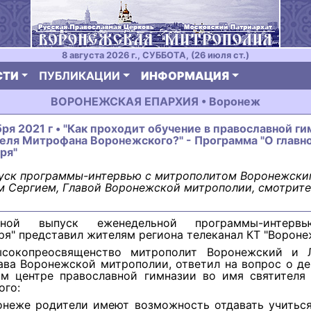
8 августа 2026 г., СУББОТА, (26 июля ст.)
СТИ
ПУБЛИКАЦИИ
ИНФОРМАЦИЯ
ВОРОНЕЖСКАЯ ЕПАРХИЯ • Воронеж
бря 2021 г • "Как проходит обучение в православной ги
еля Митрофана Воронежского?" - Программа "О главн
ря"
уск программы-интервью с митрополитом Воронежски
 Сергием, Главой Воронежской митрополии, смотрите
дной выпуск еженедельной программы-интерв
я" представил жителям региона телеканал КТ "Вороне
ысокопреосвященство митрополит Воронежский и 
лава Воронежской митрополии, ответил на вопрос о д
ом центре православной гимназии во имя святителя
ого:
онеже родители имеют возможность отдавать учиться