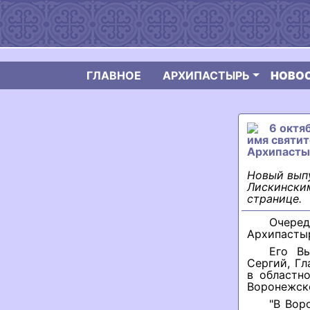
ГЛАВНОЕ
АРХИПАСТЫРЬ
НОВО
6 октя
имя святит
Архипасты
Новый вып
Лискинским
странице.
Очере
Архипастыр
Его В
Сергий, Г
в областн
Воронежск
"В Вор