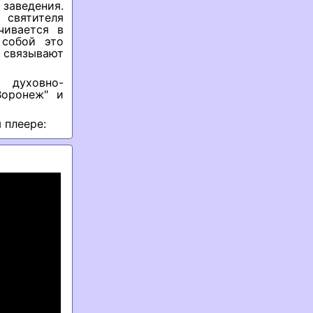
 заведения.
святителя
чивается в
 собой это
о связывают
 духовно-
Воронеж" и
 плеере: