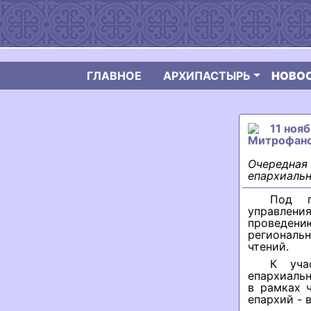
ГЛАВНОЕ
АРХИПАСТЫРЬ
НОВО
11 ноя
Митрофано
Очередная 
епархиальн
Под п
управлен
проведени
региональ
чтений.
К уча
епархиальн
в рамках 
епархий - 