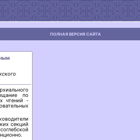
ПОЛНАЯ ВЕРСИЯ САЙТА
дным
жского
хиального
ещание по
х чтений -
овательных
оводители
ских секций
соглебской
анционно.