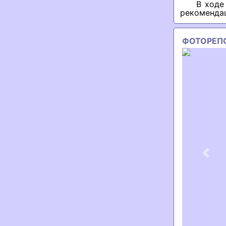
В ходе
рекоменда
ФОТОРЕП
Previ