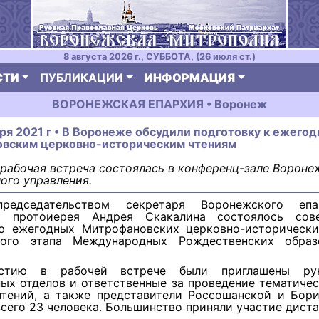
8 августа 2026 г., СУББОТА, (26 июля ст.)
СТИ
ПУБЛИКАЦИИ
ИНФОРМАЦИЯ
ВОРОНЕЖСКАЯ ЕПАРХИЯ • Воронеж
бря 2021 г • В Воронеже обсудили подготовку к ежего
вским церковно-историческим чтениям
рабочая встреча состоялась в конференц-зале Вороне
ого управления.
редседательством секретаря Воронежского епар
ия протоиерея Андрея Скакалина состоялось сов
ю ежегодных Митрофановских церковно-исторически
ного этапа Международных Рождественских образ
стию в рабочей встрече были приглашены рук
ых отделов и ответственные за проведение тематиче
чтений, а также представители Россошанской и Бори
всего 23 человека. Большинство приняли участие дист