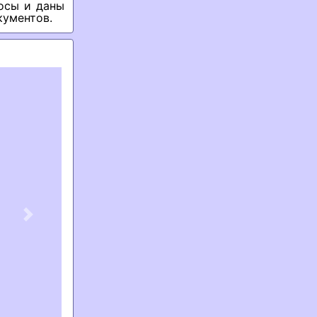
осы и даны
кументов.
Next