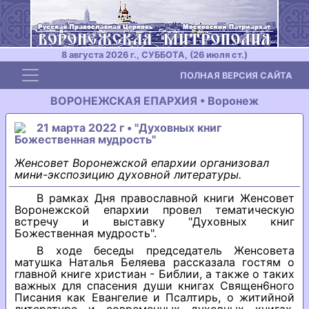
8 августа 2026 г., СУББОТА, (26 июля ст.)
Toggle navigation
ПОЛНАЯ ВЕРСИЯ САЙТА
ВОРОНЕЖСКАЯ ЕПАРХИЯ • Воронеж
21 марта 2022 г • "Духовных книг
Божественная мудрость"
Женсовет Воронежской епархии организовал
мини-экспозицию духовной литературы.
В рамках Дня православной книги Женсовет
Воронежской епархии провел тематическую
встречу и выставку "Духовных книг
Божественная мудрость".
В ходе беседы председатель Женсовета
матушка Наталья Беляева рассказала гостям о
главной книге христиан - Библии, а также о таких
важных для спасения души книгах Священ6ного
Писания как Евангелие и Псалтирь, о житийной