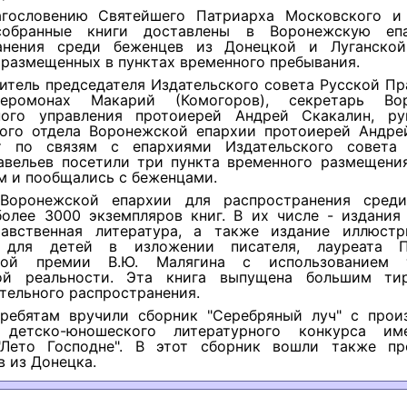
гословению Святейшего Патриарха Московского и
собранные книги доставлены в Воронежскую еп
анения среди беженцев из Донецкой и Луганско
 размещенных в пунктах временного пребывания.
итель председателя Издательского совета Русской П
еромонах Макарий (Комогоров), секретарь Вор
ного управления протоиерей Андрей Скакалин, ру
кого отдела Воронежской епархии протоиерей Андре
т по связям с епархиями Издательского совета
авельев посетили три пункта временного размещения
м и пообщались с беженцами.
 Воронежской епархии для распространения сред
более 3000 экземпляров книг. В их числе - издания 
равственная литература, а также издание иллюстр
я для детей в изложении писателя, лауреата П
рной премии В.Ю. Малягина с использованием т
ной реальности. Эта книга выпущена большим ти
тельного распространения.
ребятам вручили сборник "Серебряный луч" с прои
в детско-юношеского литературного конкурса им
Лето Господне". В этот сборник вошли также пр
 из Донецка.