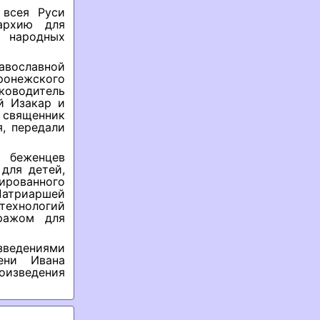
 всея Руси
архию для
й народных
равославной
онежского
ководитель
й Изакар и
 священник
, передали
и беженцев
для детей,
ированного
атриаршей
ехнологий
ражом для
зведениями
ени Ивана
оизведения