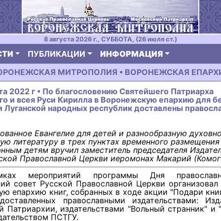
8 августа 2026 г., СУББОТА, (26 июля ст.)
СТИ
ПУБЛИКАЦИИ
ИНФОРМАЦИЯ
ОРОНЕЖСКАЯ МИТРОПОЛИЯ • ВОРОНЕЖСКАЯ ЕПАРХ
та 2022 г • По благословению Святейшего Патриарха
о и всея Руси Кирилла в Воронежскую епархию для б
и Луганской народных республик доставлены правосл
ванное Евангелие для детей и разнообразную духовн
ую литературу в трех пунктах временного размещения
нным детям вручил заместитель председателя Издате
ской Православной Церкви иеромонах Макарий (Комог
ках мероприятий программы Дня православ
кий совет Русской Православной Церкви организовал 
ю епархию книг, собранных в ходе акции "Подари книг
доставленных православными издательствами: Изд
 Патриархии, издательствами "Вольный странник" и 
дательством ПСТГУ.