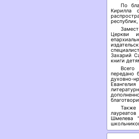
По бла
Кирилла 
распростр
республик,
Замест
Церкви и
епархиаль
издательс
специалис
Захарий С
книги детя
Всего
передано 
духовно-н
Евангели
литерату
дополнен
благотвори
Также 
лауреато
Шмелева "
школьников