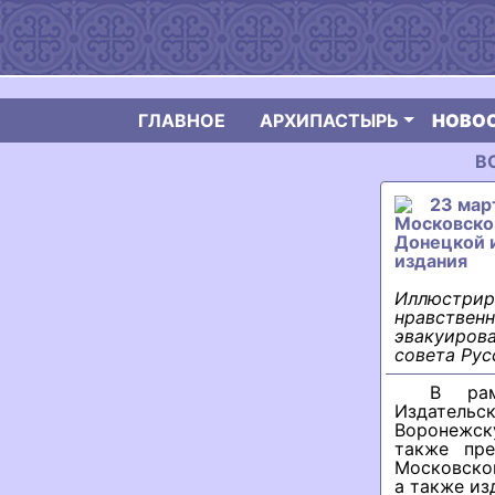
ГЛАВНОЕ
АРХИПАСТЫРЬ
НОВО
В
23 мар
Московског
Донецкой 
издания
Иллюстриро
нравственн
эвакуирова
совета Рус
В рам
Издательс
Воронежску
также пре
Московской
а также из