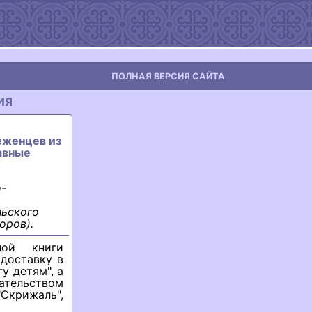
ПОЛНАЯ ВЕРСИЯ САЙТА
ИЯ
еженцев из
авные
о-
льского
оров).
ной книги
доставку в
у детям", а
ательством
"Скрижаль",