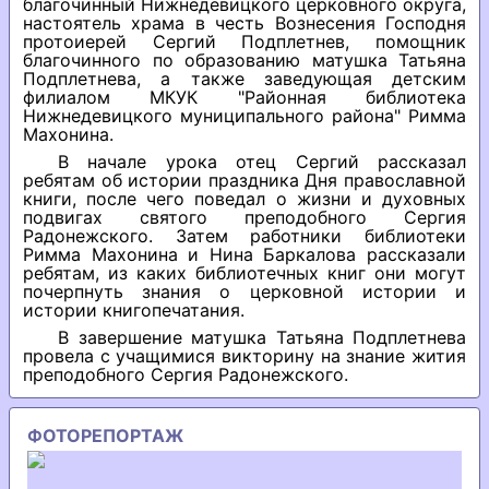
благочинный Нижнедевицкого церковного округа,
настоятель храма в честь Вознесения Господня
протоиерей Сергий Подплетнев, помощник
благочинного по образованию матушка Татьяна
Подплетнева, а также заведующая детским
филиалом МКУК "Районная библиотека
Нижнедевицкого муниципального района" Римма
Махонина.
В начале урока отец Сергий рассказал
ребятам об истории праздника Дня православной
книги, после чего поведал о жизни и духовных
подвигах святого преподобного Сергия
Радонежского. Затем работники библиотеки
Римма Махонина и Нина Баркалова рассказали
ребятам, из каких библиотечных книг они могут
почерпнуть знания о церковной истории и
истории книгопечатания.
В завершение матушка Татьяна Подплетнева
провела с учащимися викторину на знание жития
преподобного Сергия Радонежского.
ФОТОРЕПОРТАЖ