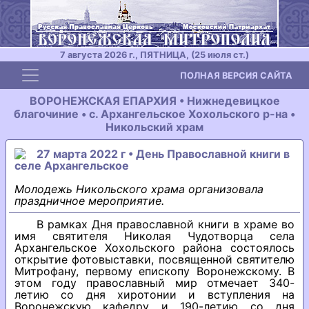
7 августа 2026 г., ПЯТНИЦА, (25 июля ст.)
Toggle navigation
ПОЛНАЯ ВЕРСИЯ САЙТА
ВОРОНЕЖСКАЯ ЕПАРХИЯ • Нижнедевицкое
благочиние • с. Архангельское Хохольского р-на •
Никольский храм
27 марта 2022 г • День Православной книги в
селе Архангельское
Молодежь Никольского храма организовала
праздничное мероприятие.
В рамках Дня православной книги в храме во
имя святителя Николая Чудотворца села
Архангельское Хохольского района состоялось
открытие фотовыставки, посвященной святителю
Митрофану, первому епископу Воронежскому. В
этом году православный мир отмечает 340-
летию со дня хиротонии и вступления на
Воронежскую кафедру и 190-летию со дня