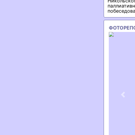
Никольск
паллиатив
побеседова
ФОТОРЕП
Previ