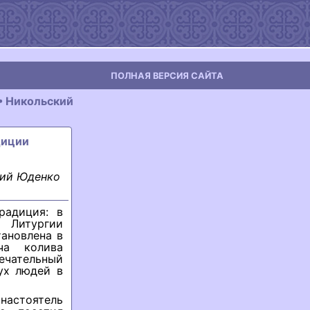
ПОЛНАЯ ВЕРСИЯ САЙТА
• Никольский
диции
рий Юденко
радиция: в
Литургии
ановлена в
ча колива
мечательный
ух людей в
настоятель