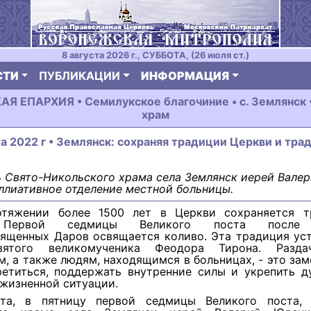
8 августа 2026 г., СУББОТА, (26 июля ст.)
СТИ
ПУБЛИКАЦИИ
ИНФОРМАЦИЯ
 ЕПАРХИЯ • Семилукское благочиние • с. Землянск 
храм
та 2022 г • Землянск: сохраняя традиции Церкви и тра
 Свято-Никольского храма села Землянск иерей Вале
ллиативное отделение местной больницы.
тяжении более 1500 лет в Церкви сохраняется т
 Первой седмицы Великого поста после 
ященных Даров освящается коливо. Эта традиция уст
вятого великомученика Феодора Тирона. Разда
, а также людям, находящимся в больницах, - это за
ретиться, поддержать внутренние силы и укрепить д
жизненной ситуации.
та, в пятницу первой седмицы Великого поста, 