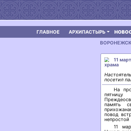
ГЛАВНОЕ
АРХИПАСТЫРЬ
НОВО
ВОРОНЕЖСКАЯ
11 мар
храма
Настоятель
посетил па
На про
пятницу
Преждеосв
память с
прихожанам
повод вст
непростой 
11 мар