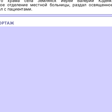
ого храма села Землянск иерей Валерий Юденк
ное отделение местной больницы, раздал освященно
л с пациентами.
ОРТАЖ
ous